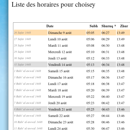
Liste des horaires pour choisey
Date
Subh
Shuruq *
Zhur
Dimanche 9 août
05:05
06:27
13:49
26 Safar 1448
Lundi 10 août
05:06
06:29
13:49
27 Safar 1448
Mardi 11 août
05:08
06:30
13:48
28 Safar 1448
Mercredi 12 août
05:10
06:31
13:48
29 Safar 1448
Jeudi 13 août
05:12
06:33
13:48
30 Safar 1448
Vendredi 14 août
05:13
06:34
13:48
31 Safar 1448
Samedi 15 août
05:15
06:35
13:48
2 Rabi' al-awwal 1448
Dimanche 16 août
05:17
06:36
13:47
3 Rabi' al-awwal 1448
Lundi 17 août
05:18
06:38
13:47
4 Rabi' al-awwal 1448
Mardi 18 août
05:20
06:39
13:47
5 Rabi' al-awwal 1448
Mercredi 19 août
05:22
06:40
13:47
6 Rabi' al-awwal 1448
Jeudi 20 août
05:23
06:42
13:47
7 Rabi' al-awwal 1448
Vendredi 21 août
05:25
06:43
13:46
8 Rabi' al-awwal 1448
Samedi 22 août
05:27
06:44
13:46
9 Rabi' al-awwal 1448
Dimanche 23 août
05:28
06:46
13:46
10 Rabi' al-awwal 1448
Lundi 24 août
05:30
06:47
13:46
11 Rabi' al-awwal 1448