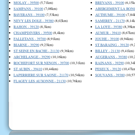
MOLAY - 39500
(5,71km)
BREVANS - 39100
(6,15k
SAMPANS - 39100
(7,08km)
ABERGEMENT LA RONCE
BAVERANS - 39100
(7,53km)
AUTHUME - 39100
(7,84
NEVY LES DOLE - 39380
(8,02km)
SAMEREY - 21170
(8,14
RAHON - 39120
(8,3km)
LA LOYE - 39380
(8,39km
CHAMPDIVERS - 39500
(8,4km)
AUMUR - 39410
(8,67km)
FALLETANS - 39700
(8,91km)
JOUHE - 39100
(8,94km)
BIARNE - 39290
(9,23km)
ST BARAING - 39120
(9,
ST SEINE EN BACHE - 21130
(9,36km)
BILLEY - 21130
(9,41km)
ARCHELANGE - 39290
(10,16km)
AUGERANS - 39380
(10,
ROCHEFORT SUR NENON - 39700
(10,31km)
RAINANS - 39290
(10,34
ST AUBIN - 39410
(10,44km)
PESEUX - 39120
(10,47k
LAPERRIERE SUR SAONE - 21170
(10,54km)
SOUVANS - 39380
(10,5
FLAGEY LES AUXONNE - 21130
(10,76km)