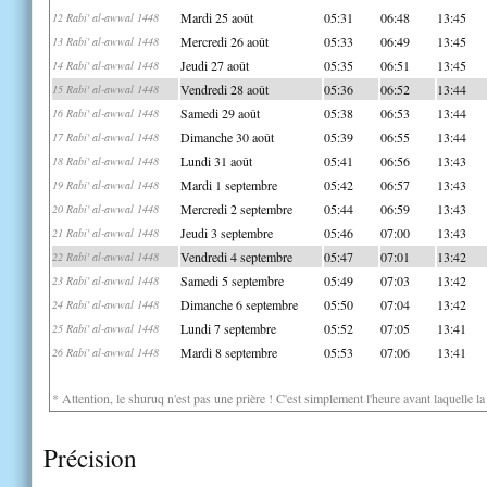
Mardi 25 août
05:31
06:48
13:45
12 Rabi' al-awwal 1448
Mercredi 26 août
05:33
06:49
13:45
13 Rabi' al-awwal 1448
Jeudi 27 août
05:35
06:51
13:45
14 Rabi' al-awwal 1448
Vendredi 28 août
05:36
06:52
13:44
15 Rabi' al-awwal 1448
Samedi 29 août
05:38
06:53
13:44
16 Rabi' al-awwal 1448
Dimanche 30 août
05:39
06:55
13:44
17 Rabi' al-awwal 1448
Lundi 31 août
05:41
06:56
13:43
18 Rabi' al-awwal 1448
Mardi 1 septembre
05:42
06:57
13:43
19 Rabi' al-awwal 1448
Mercredi 2 septembre
05:44
06:59
13:43
20 Rabi' al-awwal 1448
Jeudi 3 septembre
05:46
07:00
13:43
21 Rabi' al-awwal 1448
Vendredi 4 septembre
05:47
07:01
13:42
22 Rabi' al-awwal 1448
Samedi 5 septembre
05:49
07:03
13:42
23 Rabi' al-awwal 1448
Dimanche 6 septembre
05:50
07:04
13:42
24 Rabi' al-awwal 1448
Lundi 7 septembre
05:52
07:05
13:41
25 Rabi' al-awwal 1448
Mardi 8 septembre
05:53
07:06
13:41
26 Rabi' al-awwal 1448
* Attention, le shuruq n'est pas une prière ! C'est simplement l'heure avant laquelle l
Précision