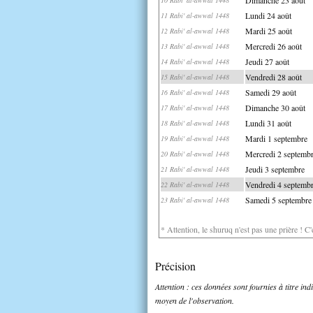
Lundi 24 août
11 Rabi' al-awwal 1448
Mardi 25 août
12 Rabi' al-awwal 1448
Mercredi 26 août
13 Rabi' al-awwal 1448
Jeudi 27 août
14 Rabi' al-awwal 1448
Vendredi 28 août
15 Rabi' al-awwal 1448
Samedi 29 août
16 Rabi' al-awwal 1448
Dimanche 30 août
17 Rabi' al-awwal 1448
Lundi 31 août
18 Rabi' al-awwal 1448
Mardi 1 septembre
19 Rabi' al-awwal 1448
Mercredi 2 septemb
20 Rabi' al-awwal 1448
Jeudi 3 septembre
21 Rabi' al-awwal 1448
Vendredi 4 septemb
22 Rabi' al-awwal 1448
Samedi 5 septembre
23 Rabi' al-awwal 1448
* Attention, le shuruq n'est pas une prière ! C
Précision
Attention : ces données sont fournies à titre in
moyen de l'observation.