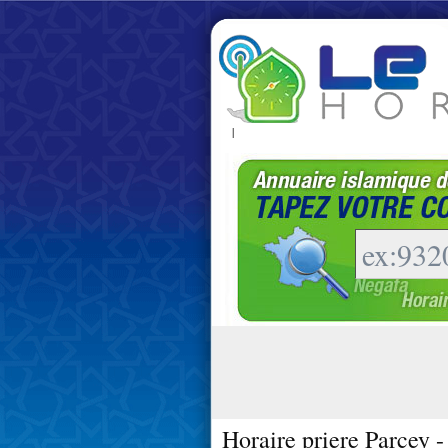
|
Horaire priere Parcey 