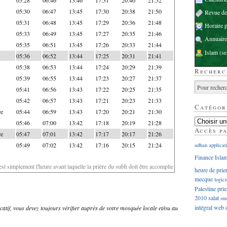
05:30
06:47
13:45
17:30
20:38
21:50
Revue d
05:31
06:48
13:45
17:29
20:36
21:48
Horaire p
05:33
06:49
13:45
17:27
20:35
21:46
Annuaire
05:35
06:51
13:45
17:26
20:33
21:44
Islam
(se
05:36
06:52
13:44
17:25
20:31
21:41
05:38
06:53
13:44
17:24
20:29
21:39
Recherc
05:39
06:55
13:44
17:23
20:27
21:37
05:41
06:56
13:43
17:22
20:25
21:35
05:42
06:57
13:43
17:21
20:23
21:33
Catégor
re
05:44
06:59
13:43
17:20
20:21
21:30
05:46
07:00
13:42
17:18
20:19
21:28
Accès p
re
05:47
07:01
13:42
17:17
20:17
21:26
05:49
07:02
13:42
17:16
20:15
21:24
adhan
applicat
Finance Isla
'est simplement l'heure avant laquelle la prière du subh doit être accomplie
heure de prie
mecque
logici
Palestine
prie
2010
salat
sm
intégral
web
dicatif, vous devez toujours vérifier auprès de votre mosquée locale et/ou au