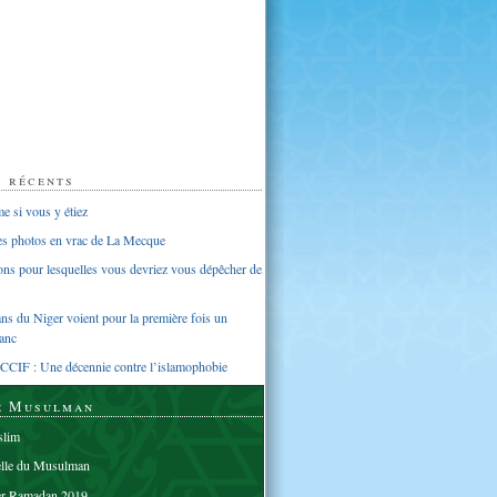
s récents
 si vous y étiez
ues photos en vrac de La Mecque
sons pour lesquelles vous devriez vous dépêcher de
s du Niger voient pour la première fois un
anc
CCIF : Une décennie contre l’islamophobie
e Musulman
lim
elle du Musulman
er Ramadan 2019