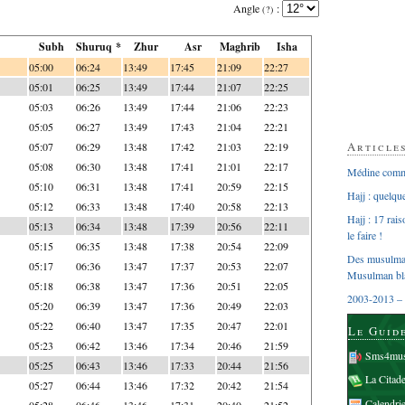
Angle
:
(?)
Subh
Shuruq *
Zhur
Asr
Maghrib
Isha
05:00
06:24
13:49
17:45
21:09
22:27
05:01
06:25
13:49
17:44
21:07
22:25
05:03
06:26
13:49
17:44
21:06
22:23
05:05
06:27
13:49
17:43
21:04
22:21
Article
05:07
06:29
13:48
17:42
21:03
22:19
05:08
06:30
13:48
17:41
21:01
22:17
Médine comme
05:10
06:31
13:48
17:41
20:59
22:15
Hajj : quelq
05:12
06:33
13:48
17:40
20:58
22:13
Hajj : 17 rai
05:13
06:34
13:48
17:39
20:56
22:11
le faire !
05:15
06:35
13:48
17:38
20:54
22:09
Des musulman
05:17
06:36
13:47
17:37
20:53
22:07
Musulman bl
05:18
06:38
13:47
17:36
20:51
22:05
2003-2013 – 
05:20
06:39
13:47
17:36
20:49
22:03
05:22
06:40
13:47
17:35
20:47
22:01
Le Guid
05:23
06:42
13:46
17:34
20:46
21:59
Sms4mus
05:25
06:43
13:46
17:33
20:44
21:56
La Citad
05:27
06:44
13:46
17:32
20:42
21:54
Calendri
05:28
06:46
13:46
17:31
20:40
21:52