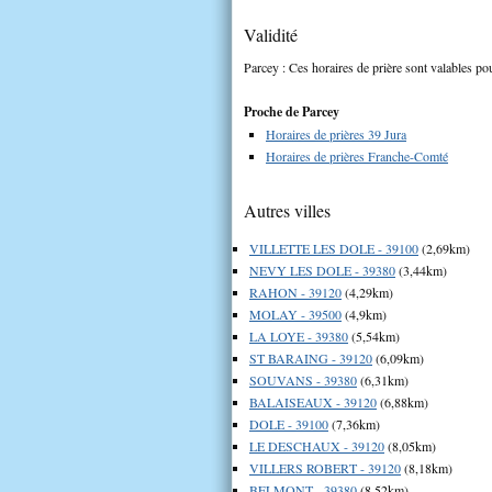
Validité
Parcey : Ces horaires de prière sont valables pou
Proche de Parcey
Horaires de prières 39 Jura
Horaires de prières Franche-Comté
Autres villes
VILLETTE LES DOLE - 39100
(2,69km)
NEVY LES DOLE - 39380
(3,44km)
RAHON - 39120
(4,29km)
MOLAY - 39500
(4,9km)
LA LOYE - 39380
(5,54km)
ST BARAING - 39120
(6,09km)
SOUVANS - 39380
(6,31km)
BALAISEAUX - 39120
(6,88km)
DOLE - 39100
(7,36km)
LE DESCHAUX - 39120
(8,05km)
VILLERS ROBERT - 39120
(8,18km)
BELMONT - 39380
(8,52km)