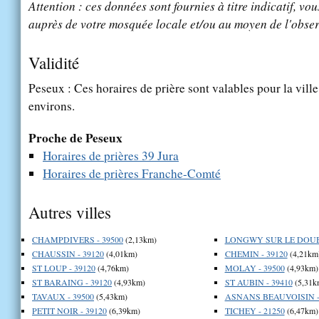
Attention : ces données sont fournies à titre indicatif, vou
auprès de votre mosquée locale et/ou au moyen de l'obser
Validité
Peseux : Ces horaires de prière sont valables pour la vill
environs.
Proche de Peseux
Horaires de prières 39 Jura
Horaires de prières Franche-Comté
Autres villes
CHAMPDIVERS - 39500
(2,13km)
LONGWY SUR LE DOUBS
CHAUSSIN - 39120
(4,01km)
CHEMIN - 39120
(4,21km
ST LOUP - 39120
(4,76km)
MOLAY - 39500
(4,93km)
ST BARAING - 39120
(4,93km)
ST AUBIN - 39410
(5,31k
TAVAUX - 39500
(5,43km)
ASNANS BEAUVOISIN -
PETIT NOIR - 39120
(6,39km)
TICHEY - 21250
(6,47km)