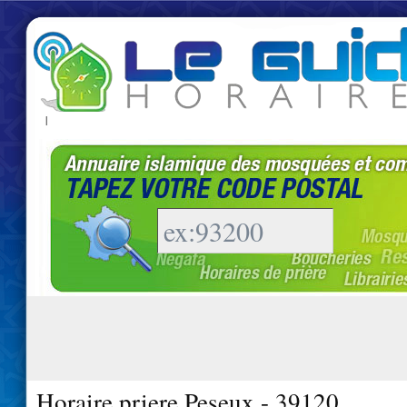
|
Horaire priere Peseux - 39120