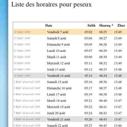
Liste des horaires pour peseux
Date
Subh
Shuruq *
Zhur
Vendredi 7 août
05:02
06:25
13:49
24 Safar 1448
Samedi 8 août
05:04
06:27
13:49
25 Safar 1448
Dimanche 9 août
05:05
06:28
13:49
26 Safar 1448
Lundi 10 août
05:07
06:29
13:49
27 Safar 1448
Mardi 11 août
05:09
06:30
13:49
28 Safar 1448
Mercredi 12 août
05:11
06:32
13:49
29 Safar 1448
Jeudi 13 août
05:12
06:33
13:48
30 Safar 1448
Vendredi 14 août
05:14
06:34
13:48
31 Safar 1448
Samedi 15 août
05:16
06:36
13:48
2 Rabi' al-awwal 1448
Dimanche 16 août
05:17
06:37
13:48
3 Rabi' al-awwal 1448
Lundi 17 août
05:19
06:38
13:48
4 Rabi' al-awwal 1448
Mardi 18 août
05:21
06:40
13:47
5 Rabi' al-awwal 1448
Mercredi 19 août
05:22
06:41
13:47
6 Rabi' al-awwal 1448
Jeudi 20 août
05:24
06:42
13:47
7 Rabi' al-awwal 1448
Vendredi 21 août
05:26
06:43
13:47
8 Rabi' al-awwal 1448
Samedi 22 août
05:27
06:45
13:46
9 Rabi' al-awwal 1448