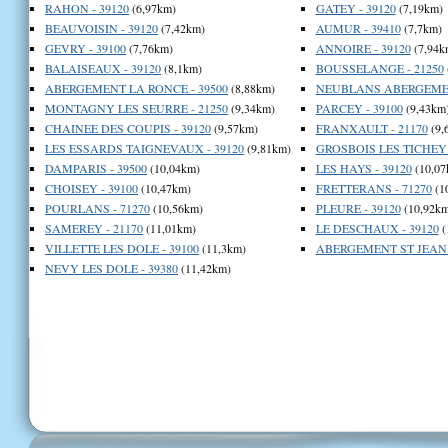
RAHON - 39120
(6,97km)
GATEY - 39120
(7,19km)
BEAUVOISIN - 39120
(7,42km)
AUMUR - 39410
(7,7km)
GEVRY - 39100
(7,76km)
ANNOIRE - 39120
(7,94k
BALAISEAUX - 39120
(8,1km)
BOUSSELANGE - 21250
ABERGEMENT LA RONCE - 39500
(8,88km)
NEUBLANS ABERGEMEN
MONTAGNY LES SEURRE - 21250
(9,34km)
PARCEY - 39100
(9,43km
CHAINEE DES COUPIS - 39120
(9,57km)
FRANXAULT - 21170
(9,
LES ESSARDS TAIGNEVAUX - 39120
(9,81km)
GROSBOIS LES TICHEY 
DAMPARIS - 39500
(10,04km)
LES HAYS - 39120
(10,07
CHOISEY - 39100
(10,47km)
FRETTERANS - 71270
(1
POURLANS - 71270
(10,56km)
PLEURE - 39120
(10,92km
SAMEREY - 21170
(11,01km)
LE DESCHAUX - 39120
(
VILLETTE LES DOLE - 39100
(11,3km)
ABERGEMENT ST JEAN -
NEVY LES DOLE - 39380
(11,42km)