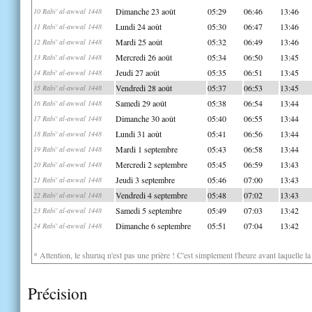
Dimanche 23 août
05:29
06:46
13:46
10 Rabi' al-awwal 1448
Lundi 24 août
05:30
06:47
13:46
11 Rabi' al-awwal 1448
Mardi 25 août
05:32
06:49
13:46
12 Rabi' al-awwal 1448
Mercredi 26 août
05:34
06:50
13:45
13 Rabi' al-awwal 1448
Jeudi 27 août
05:35
06:51
13:45
14 Rabi' al-awwal 1448
Vendredi 28 août
05:37
06:53
13:45
15 Rabi' al-awwal 1448
Samedi 29 août
05:38
06:54
13:44
16 Rabi' al-awwal 1448
Dimanche 30 août
05:40
06:55
13:44
17 Rabi' al-awwal 1448
Lundi 31 août
05:41
06:56
13:44
18 Rabi' al-awwal 1448
Mardi 1 septembre
05:43
06:58
13:44
19 Rabi' al-awwal 1448
Mercredi 2 septembre
05:45
06:59
13:43
20 Rabi' al-awwal 1448
Jeudi 3 septembre
05:46
07:00
13:43
21 Rabi' al-awwal 1448
Vendredi 4 septembre
05:48
07:02
13:43
22 Rabi' al-awwal 1448
Samedi 5 septembre
05:49
07:03
13:42
23 Rabi' al-awwal 1448
Dimanche 6 septembre
05:51
07:04
13:42
24 Rabi' al-awwal 1448
* Attention, le shuruq n'est pas une prière ! C'est simplement l'heure avant laquelle l
Précision