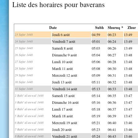
Liste des horaires pour baverans
Date
Subh
Shuruq *
Zhur
Jeudi 6 août
04:59
06:23
13:49
23 Safar 1448
Vendredi 7 août
05:01
06:24
13:49
24 Safar 1448
Samedi 8 août
05:03
06:26
13:49
25 Safar 1448
Dimanche 9 août
05:04
06:27
13:48
26 Safar 1448
Lundi 10 août
05:06
06:28
13:48
27 Safar 1448
Mardi 11 août
05:08
06:30
13:48
28 Safar 1448
Mercredi 12 août
05:09
06:31
13:48
29 Safar 1448
Jeudi 13 août
05:11
06:32
13:48
30 Safar 1448
Vendredi 14 août
05:13
06:33
13:48
31 Safar 1448
Samedi 15 août
05:14
06:35
13:47
2 Rabi' al-awwal 1448
Dimanche 16 août
05:16
06:36
13:47
3 Rabi' al-awwal 1448
Lundi 17 août
05:18
06:37
13:47
4 Rabi' al-awwal 1448
Mardi 18 août
05:19
06:39
13:47
5 Rabi' al-awwal 1448
Mercredi 19 août
05:21
06:40
13:46
6 Rabi' al-awwal 1448
Jeudi 20 août
05:23
06:41
13:46
7 Rabi' al-awwal 1448
Vendredi 21 août
05:24
06:43
13:46
8 Rabi' al-awwal 1448