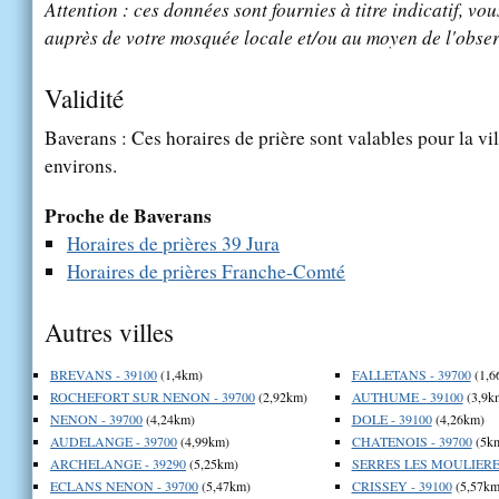
Attention : ces données sont fournies à titre indicatif, vou
auprès de votre mosquée locale et/ou au moyen de l'obser
Validité
Baverans : Ces horaires de prière sont valables pour la vi
environs.
Proche de Baverans
Horaires de prières 39 Jura
Horaires de prières Franche-Comté
Autres villes
BREVANS - 39100
(1,4km)
FALLETANS - 39700
(1,6
ROCHEFORT SUR NENON - 39700
(2,92km)
AUTHUME - 39100
(3,9k
NENON - 39700
(4,24km)
DOLE - 39100
(4,26km)
AUDELANGE - 39700
(4,99km)
CHATENOIS - 39700
(5k
ARCHELANGE - 39290
(5,25km)
SERRES LES MOULIERES
ECLANS NENON - 39700
(5,47km)
CRISSEY - 39100
(5,57km