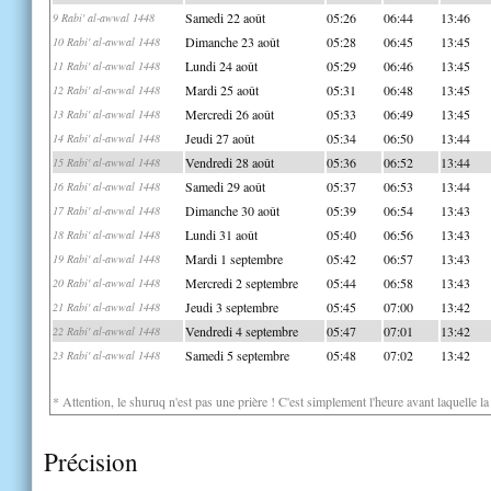
Samedi 22 août
05:26
06:44
13:46
9 Rabi' al-awwal 1448
Dimanche 23 août
05:28
06:45
13:45
10 Rabi' al-awwal 1448
Lundi 24 août
05:29
06:46
13:45
11 Rabi' al-awwal 1448
Mardi 25 août
05:31
06:48
13:45
12 Rabi' al-awwal 1448
Mercredi 26 août
05:33
06:49
13:45
13 Rabi' al-awwal 1448
Jeudi 27 août
05:34
06:50
13:44
14 Rabi' al-awwal 1448
Vendredi 28 août
05:36
06:52
13:44
15 Rabi' al-awwal 1448
Samedi 29 août
05:37
06:53
13:44
16 Rabi' al-awwal 1448
Dimanche 30 août
05:39
06:54
13:43
17 Rabi' al-awwal 1448
Lundi 31 août
05:40
06:56
13:43
18 Rabi' al-awwal 1448
Mardi 1 septembre
05:42
06:57
13:43
19 Rabi' al-awwal 1448
Mercredi 2 septembre
05:44
06:58
13:43
20 Rabi' al-awwal 1448
Jeudi 3 septembre
05:45
07:00
13:42
21 Rabi' al-awwal 1448
Vendredi 4 septembre
05:47
07:01
13:42
22 Rabi' al-awwal 1448
Samedi 5 septembre
05:48
07:02
13:42
23 Rabi' al-awwal 1448
* Attention, le shuruq n'est pas une prière ! C'est simplement l'heure avant laquelle l
Précision