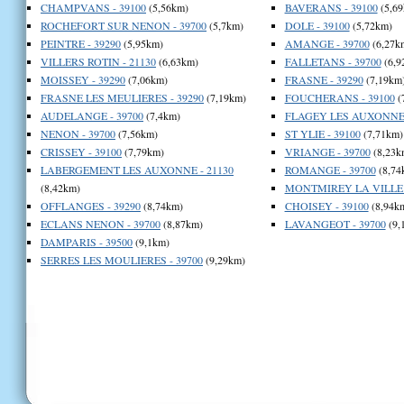
CHAMPVANS - 39100
(5,56km)
BAVERANS - 39100
(5,69
ROCHEFORT SUR NENON - 39700
(5,7km)
DOLE - 39100
(5,72km)
PEINTRE - 39290
(5,95km)
AMANGE - 39700
(6,27k
VILLERS ROTIN - 21130
(6,63km)
FALLETANS - 39700
(6,9
MOISSEY - 39290
(7,06km)
FRASNE - 39290
(7,19km
FRASNE LES MEULIERES - 39290
(7,19km)
FOUCHERANS - 39100
(
AUDELANGE - 39700
(7,4km)
FLAGEY LES AUXONNE 
NENON - 39700
(7,56km)
ST YLIE - 39100
(7,71km)
CRISSEY - 39100
(7,79km)
VRIANGE - 39700
(8,23k
LABERGEMENT LES AUXONNE - 21130
ROMANGE - 39700
(8,74
(8,42km)
MONTMIREY LA VILLE -
OFFLANGES - 39290
(8,74km)
CHOISEY - 39100
(8,94k
ECLANS NENON - 39700
(8,87km)
LAVANGEOT - 39700
(9,
DAMPARIS - 39500
(9,1km)
SERRES LES MOULIERES - 39700
(9,29km)