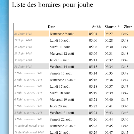
Liste des horaires pour jouhe
Date
Subh
Shuruq *
Zhur
Dimanche 9 août
05:04
06:27
13:49
26 Safar 1448
Lundi 10 août
05:06
06:28
13:48
27 Safar 1448
Mardi 11 août
05:08
06:30
13:48
28 Safar 1448
Mercredi 12 août
05:09
06:31
13:48
29 Safar 1448
Jeudi 13 août
05:11
06:32
13:48
30 Safar 1448
Vendredi 14 août
05:13
06:34
13:48
31 Safar 1448
Samedi 15 août
05:14
06:35
13:48
2 Rabi' al-awwal 1448
Dimanche 16 août
05:16
06:36
13:47
3 Rabi' al-awwal 1448
Lundi 17 août
05:18
06:37
13:47
4 Rabi' al-awwal 1448
Mardi 18 août
05:19
06:39
13:47
5 Rabi' al-awwal 1448
Mercredi 19 août
05:21
06:40
13:47
6 Rabi' al-awwal 1448
Jeudi 20 août
05:23
06:41
13:46
7 Rabi' al-awwal 1448
Vendredi 21 août
05:24
06:43
13:46
8 Rabi' al-awwal 1448
Samedi 22 août
05:26
06:44
13:46
9 Rabi' al-awwal 1448
Dimanche 23 août
05:28
06:45
13:46
10 Rabi' al-awwal 1448
Lundi 24 août
05:29
06:47
13:45
11 Rabi' al-awwal 1448