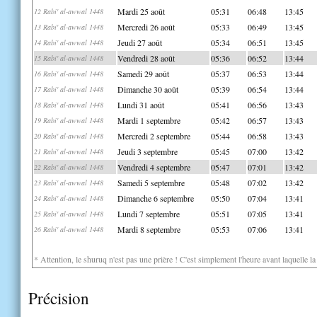
Mardi 25 août
05:31
06:48
13:45
12 Rabi' al-awwal 1448
Mercredi 26 août
05:33
06:49
13:45
13 Rabi' al-awwal 1448
Jeudi 27 août
05:34
06:51
13:45
14 Rabi' al-awwal 1448
Vendredi 28 août
05:36
06:52
13:44
15 Rabi' al-awwal 1448
Samedi 29 août
05:37
06:53
13:44
16 Rabi' al-awwal 1448
Dimanche 30 août
05:39
06:54
13:44
17 Rabi' al-awwal 1448
Lundi 31 août
05:41
06:56
13:43
18 Rabi' al-awwal 1448
Mardi 1 septembre
05:42
06:57
13:43
19 Rabi' al-awwal 1448
Mercredi 2 septembre
05:44
06:58
13:43
20 Rabi' al-awwal 1448
Jeudi 3 septembre
05:45
07:00
13:42
21 Rabi' al-awwal 1448
Vendredi 4 septembre
05:47
07:01
13:42
22 Rabi' al-awwal 1448
Samedi 5 septembre
05:48
07:02
13:42
23 Rabi' al-awwal 1448
Dimanche 6 septembre
05:50
07:04
13:41
24 Rabi' al-awwal 1448
Lundi 7 septembre
05:51
07:05
13:41
25 Rabi' al-awwal 1448
Mardi 8 septembre
05:53
07:06
13:41
26 Rabi' al-awwal 1448
* Attention, le shuruq n'est pas une prière ! C'est simplement l'heure avant laquelle l
Précision