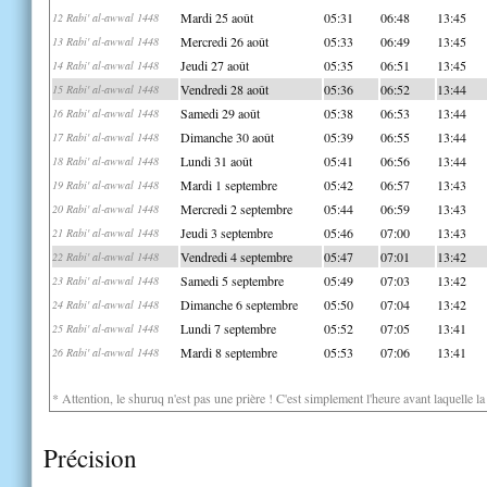
Mardi 25 août
05:31
06:48
13:45
12 Rabi' al-awwal 1448
Mercredi 26 août
05:33
06:49
13:45
13 Rabi' al-awwal 1448
Jeudi 27 août
05:35
06:51
13:45
14 Rabi' al-awwal 1448
Vendredi 28 août
05:36
06:52
13:44
15 Rabi' al-awwal 1448
Samedi 29 août
05:38
06:53
13:44
16 Rabi' al-awwal 1448
Dimanche 30 août
05:39
06:55
13:44
17 Rabi' al-awwal 1448
Lundi 31 août
05:41
06:56
13:44
18 Rabi' al-awwal 1448
Mardi 1 septembre
05:42
06:57
13:43
19 Rabi' al-awwal 1448
Mercredi 2 septembre
05:44
06:59
13:43
20 Rabi' al-awwal 1448
Jeudi 3 septembre
05:46
07:00
13:43
21 Rabi' al-awwal 1448
Vendredi 4 septembre
05:47
07:01
13:42
22 Rabi' al-awwal 1448
Samedi 5 septembre
05:49
07:03
13:42
23 Rabi' al-awwal 1448
Dimanche 6 septembre
05:50
07:04
13:42
24 Rabi' al-awwal 1448
Lundi 7 septembre
05:52
07:05
13:41
25 Rabi' al-awwal 1448
Mardi 8 septembre
05:53
07:06
13:41
26 Rabi' al-awwal 1448
* Attention, le shuruq n'est pas une prière ! C'est simplement l'heure avant laquelle l
Précision