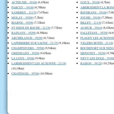
AUTHUME - 39100
(6,45km)
GOUX - 39100
(6,7km)
PARCEY - 39100
(6,78km)
ABERGEMENT LA RONCE
SAMEREY - 21170
(7,07km)
BAVERANS - 39100
(7,08
MOLAY - 39500
(7,2km)
JOUHE - 39100
(7,28km)
BIARNE - 39290
(7,32km)
BILLEY - 21130
(7,41km)
ST SEINE EN BACHE - 21130
(7,72km)
AUMUR - 39410
(8,42km)
RAINANS - 39290
(8,58km)
FALLETANS - 39700
(8,6
ARCHELANGE - 39290
(8,71km)
FLAGEY LES AUXONNE 
LAPERRIERE SUR SAONE - 21170
(9,18km)
VILLERS ROTIN - 21130
CHAMPDIVERS - 39500
(9,54km)
ROCHEFORT SUR NENON
GREDISANS - 39290
(9,65km)
MENOTEY - 39290
(9,78
LA LOYE - 39380
(9,9km)
NEVY LES DOLE - 3938
LABERGEMENT LES AUXONNE - 21130
RAHON - 39120
(10,23km
(10,19km)
CHATENOIS - 39700
(10,58km)