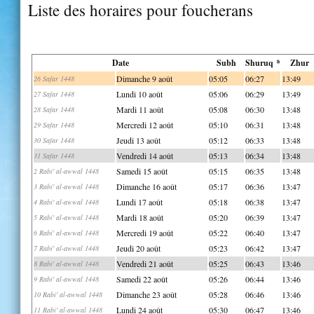
Liste des horaires pour foucherans
Date
Subh
Shuruq *
Zhur
Dimanche 9 août
05:05
06:27
13:49
26 Safar 1448
Lundi 10 août
05:06
06:29
13:49
27 Safar 1448
Mardi 11 août
05:08
06:30
13:48
28 Safar 1448
Mercredi 12 août
05:10
06:31
13:48
29 Safar 1448
Jeudi 13 août
05:12
06:33
13:48
30 Safar 1448
Vendredi 14 août
05:13
06:34
13:48
31 Safar 1448
Samedi 15 août
05:15
06:35
13:48
2 Rabi' al-awwal 1448
Dimanche 16 août
05:17
06:36
13:47
3 Rabi' al-awwal 1448
Lundi 17 août
05:18
06:38
13:47
4 Rabi' al-awwal 1448
Mardi 18 août
05:20
06:39
13:47
5 Rabi' al-awwal 1448
Mercredi 19 août
05:22
06:40
13:47
6 Rabi' al-awwal 1448
Jeudi 20 août
05:23
06:42
13:47
7 Rabi' al-awwal 1448
Vendredi 21 août
05:25
06:43
13:46
8 Rabi' al-awwal 1448
Samedi 22 août
05:26
06:44
13:46
9 Rabi' al-awwal 1448
Dimanche 23 août
05:28
06:46
13:46
10 Rabi' al-awwal 1448
Lundi 24 août
05:30
06:47
13:46
11 Rabi' al-awwal 1448