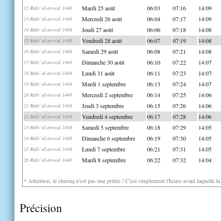
Mardi 25 août
06:03
07:16
14:09
12 Rabi' al-awwal 1448
Mercredi 26 août
06:04
07:17
14:09
13 Rabi' al-awwal 1448
Jeudi 27 août
06:06
07:18
14:08
14 Rabi' al-awwal 1448
Vendredi 28 août
06:07
07:19
14:08
15 Rabi' al-awwal 1448
Samedi 29 août
06:08
07:21
14:08
16 Rabi' al-awwal 1448
Dimanche 30 août
06:10
07:22
14:07
17 Rabi' al-awwal 1448
Lundi 31 août
06:11
07:23
14:07
18 Rabi' al-awwal 1448
Mardi 1 septembre
06:13
07:24
14:07
19 Rabi' al-awwal 1448
Mercredi 2 septembre
06:14
07:25
14:06
20 Rabi' al-awwal 1448
Jeudi 3 septembre
06:15
07:26
14:06
21 Rabi' al-awwal 1448
Vendredi 4 septembre
06:17
07:28
14:06
22 Rabi' al-awwal 1448
Samedi 5 septembre
06:18
07:29
14:05
23 Rabi' al-awwal 1448
Dimanche 6 septembre
06:19
07:30
14:05
24 Rabi' al-awwal 1448
Lundi 7 septembre
06:21
07:31
14:05
25 Rabi' al-awwal 1448
Mardi 8 septembre
06:22
07:32
14:04
26 Rabi' al-awwal 1448
* Attention, le shuruq n'est pas une prière ! C'est simplement l'heure avant laquelle l
Précision