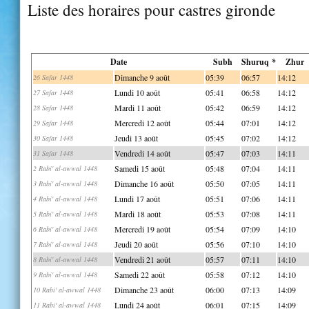
Liste des horaires pour castres gironde
Date
Subh
Shuruq *
Zhur
Dimanche 9 août
05:39
06:57
14:12
26 Safar 1448
Lundi 10 août
05:41
06:58
14:12
27 Safar 1448
Mardi 11 août
05:42
06:59
14:12
28 Safar 1448
Mercredi 12 août
05:44
07:01
14:12
29 Safar 1448
Jeudi 13 août
05:45
07:02
14:12
30 Safar 1448
Vendredi 14 août
05:47
07:03
14:11
31 Safar 1448
Samedi 15 août
05:48
07:04
14:11
2 Rabi' al-awwal 1448
Dimanche 16 août
05:50
07:05
14:11
3 Rabi' al-awwal 1448
Lundi 17 août
05:51
07:06
14:11
4 Rabi' al-awwal 1448
Mardi 18 août
05:53
07:08
14:11
5 Rabi' al-awwal 1448
Mercredi 19 août
05:54
07:09
14:10
6 Rabi' al-awwal 1448
Jeudi 20 août
05:56
07:10
14:10
7 Rabi' al-awwal 1448
Vendredi 21 août
05:57
07:11
14:10
8 Rabi' al-awwal 1448
Samedi 22 août
05:58
07:12
14:10
9 Rabi' al-awwal 1448
Dimanche 23 août
06:00
07:13
14:09
10 Rabi' al-awwal 1448
Lundi 24 août
06:01
07:15
14:09
11 Rabi' al-awwal 1448