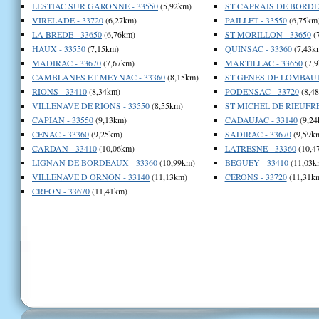
LESTIAC SUR GARONNE - 33550
(5,92km)
ST CAPRAIS DE BORDEA
VIRELADE - 33720
(6,27km)
PAILLET - 33550
(6,75km
LA BREDE - 33650
(6,76km)
ST MORILLON - 33650
(
HAUX - 33550
(7,15km)
QUINSAC - 33360
(7,43k
MADIRAC - 33670
(7,67km)
MARTILLAC - 33650
(7,9
CAMBLANES ET MEYNAC - 33360
(8,15km)
ST GENES DE LOMBAUD 
RIONS - 33410
(8,34km)
PODENSAC - 33720
(8,4
VILLENAVE DE RIONS - 33550
(8,55km)
ST MICHEL DE RIEUFRET
CAPIAN - 33550
(9,13km)
CADAUJAC - 33140
(9,24
CENAC - 33360
(9,25km)
SADIRAC - 33670
(9,59k
CARDAN - 33410
(10,06km)
LATRESNE - 33360
(10,4
LIGNAN DE BORDEAUX - 33360
(10,99km)
BEGUEY - 33410
(11,03k
VILLENAVE D ORNON - 33140
(11,13km)
CERONS - 33720
(11,31k
CREON - 33670
(11,41km)