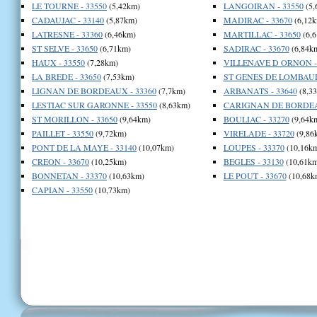
LE TOURNE - 33550
(5,42km)
LANGOIRAN - 33550
(5,
CADAUJAC - 33140
(5,87km)
MADIRAC - 33670
(6,12k
LATRESNE - 33360
(6,46km)
MARTILLAC - 33650
(6,
ST SELVE - 33650
(6,71km)
SADIRAC - 33670
(6,84k
HAUX - 33550
(7,28km)
VILLENAVE D ORNON - 
LA BREDE - 33650
(7,53km)
ST GENES DE LOMBAUD 
LIGNAN DE BORDEAUX - 33360
(7,7km)
ARBANATS - 33640
(8,3
LESTIAC SUR GARONNE - 33550
(8,63km)
CARIGNAN DE BORDEAU
ST MORILLON - 33650
(9,64km)
BOULIAC - 33270
(9,64k
PAILLET - 33550
(9,72km)
VIRELADE - 33720
(9,86
PONT DE LA MAYE - 33140
(10,07km)
LOUPES - 33370
(10,16k
CREON - 33670
(10,25km)
BEGLES - 33130
(10,61km
BONNETAN - 33370
(10,63km)
LE POUT - 33670
(10,68k
CAPIAN - 33550
(10,73km)