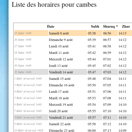
Liste des horaires pour cambes
Date
Subh
Shuruq *
Zhur
Samedi 8 août
05:38
06:56
14:13
25 Safar 1448
Dimanche 9 août
05:39
06:57
14:12
26 Safar 1448
Lundi 10 août
05:41
06:58
14:12
27 Safar 1448
Mardi 11 août
05:42
06:59
14:12
28 Safar 1448
Mercredi 12 août
05:44
07:01
14:12
29 Safar 1448
Jeudi 13 août
05:45
07:02
14:12
30 Safar 1448
Vendredi 14 août
05:47
07:03
14:12
31 Safar 1448
Samedi 15 août
05:48
07:04
14:11
2 Rabi' al-awwal 1448
Dimanche 16 août
05:50
07:05
14:11
3 Rabi' al-awwal 1448
Lundi 17 août
05:51
07:06
14:11
4 Rabi' al-awwal 1448
Mardi 18 août
05:53
07:08
14:11
5 Rabi' al-awwal 1448
Mercredi 19 août
05:54
07:09
14:10
6 Rabi' al-awwal 1448
Jeudi 20 août
05:55
07:10
14:10
7 Rabi' al-awwal 1448
Vendredi 21 août
05:57
07:11
14:10
8 Rabi' al-awwal 1448
Samedi 22 août
05:58
07:12
14:10
9 Rabi' al-awwal 1448
Dimanche 23 août
06:00
07:13
14:09
10 Rabi' al-awwal 1448