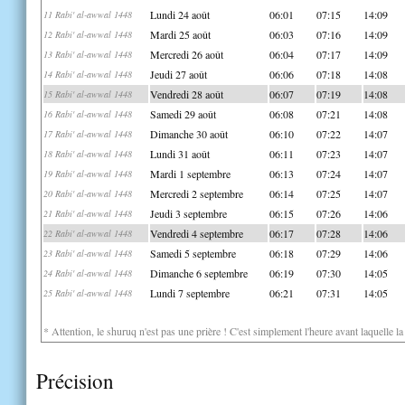
Lundi 24 août
06:01
07:15
14:09
11 Rabi' al-awwal 1448
Mardi 25 août
06:03
07:16
14:09
12 Rabi' al-awwal 1448
Mercredi 26 août
06:04
07:17
14:09
13 Rabi' al-awwal 1448
Jeudi 27 août
06:06
07:18
14:08
14 Rabi' al-awwal 1448
Vendredi 28 août
06:07
07:19
14:08
15 Rabi' al-awwal 1448
Samedi 29 août
06:08
07:21
14:08
16 Rabi' al-awwal 1448
Dimanche 30 août
06:10
07:22
14:07
17 Rabi' al-awwal 1448
Lundi 31 août
06:11
07:23
14:07
18 Rabi' al-awwal 1448
Mardi 1 septembre
06:13
07:24
14:07
19 Rabi' al-awwal 1448
Mercredi 2 septembre
06:14
07:25
14:07
20 Rabi' al-awwal 1448
Jeudi 3 septembre
06:15
07:26
14:06
21 Rabi' al-awwal 1448
Vendredi 4 septembre
06:17
07:28
14:06
22 Rabi' al-awwal 1448
Samedi 5 septembre
06:18
07:29
14:06
23 Rabi' al-awwal 1448
Dimanche 6 septembre
06:19
07:30
14:05
24 Rabi' al-awwal 1448
Lundi 7 septembre
06:21
07:31
14:05
25 Rabi' al-awwal 1448
* Attention, le shuruq n'est pas une prière ! C'est simplement l'heure avant laquelle l
Précision