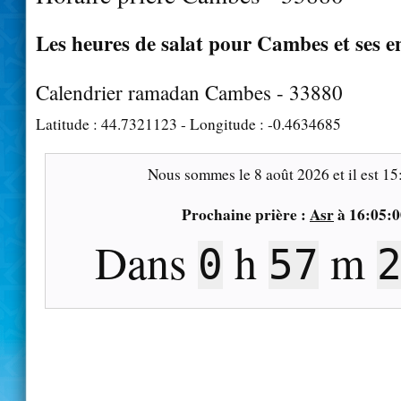
Les heures de salat pour Cambes et ses e
Calendrier ramadan Cambes - 33880
Latitude :
44.7321123
- Longitude :
-0.4634685
Nous sommes le
8 août 2026
et il est
15
Prochaine prière :
Asr
à
16:05:0
Dans
h
m
0
57