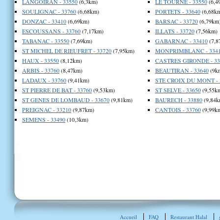
LANGOIRAN - 33550
(6,3km)
LE TOURNE - 33550
(6,4
SOULIGNAC - 33760
(6,68km)
PORTETS - 33640
(6,68k
DONZAC - 33410
(6,69km)
BARSAC - 33720
(6,79km
ESCOUSSANS - 33760
(7,17km)
ILLATS - 33720
(7,56km)
TABANAC - 33550
(7,69km)
GABARNAC - 33410
(7,8
ST MICHEL DE RIEUFRET - 33720
(7,95km)
MONPRIMBLANC - 334
HAUX - 33550
(8,12km)
CASTRES GIRONDE - 33
ARBIS - 33760
(8,47km)
BEAUTIRAN - 33640
(9k
LADAUX - 33760
(9,41km)
STE CROIX DU MONT - 
ST PIERRE DE BAT - 33760
(9,53km)
ST SELVE - 33650
(9,55k
ST GENES DE LOMBAUD - 33670
(9,81km)
BAURECH - 33880
(9,84k
PREIGNAC - 33210
(9,87km)
CANTOIS - 33760
(9,99k
SEMENS - 33490
(10,3km)
Accueil
FAQ
Restaurant Halal