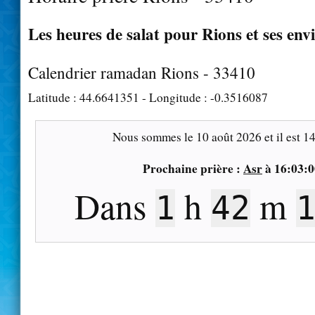
Les heures de salat pour Rions et ses env
Calendrier ramadan Rions - 33410
Latitude :
44.6641351
- Longitude :
-0.3516087
Nous sommes le
10 août 2026
et il est
14
Prochaine prière :
Asr
à
16:03:0
Dans
h
m
1
42