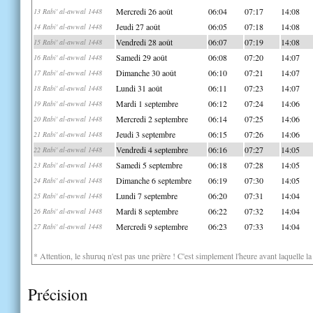
Mercredi 26 août
06:04
07:17
14:08
13 Rabi' al-awwal 1448
Jeudi 27 août
06:05
07:18
14:08
14 Rabi' al-awwal 1448
Vendredi 28 août
06:07
07:19
14:08
15 Rabi' al-awwal 1448
Samedi 29 août
06:08
07:20
14:07
16 Rabi' al-awwal 1448
Dimanche 30 août
06:10
07:21
14:07
17 Rabi' al-awwal 1448
Lundi 31 août
06:11
07:23
14:07
18 Rabi' al-awwal 1448
Mardi 1 septembre
06:12
07:24
14:06
19 Rabi' al-awwal 1448
Mercredi 2 septembre
06:14
07:25
14:06
20 Rabi' al-awwal 1448
Jeudi 3 septembre
06:15
07:26
14:06
21 Rabi' al-awwal 1448
Vendredi 4 septembre
06:16
07:27
14:05
22 Rabi' al-awwal 1448
Samedi 5 septembre
06:18
07:28
14:05
23 Rabi' al-awwal 1448
Dimanche 6 septembre
06:19
07:30
14:05
24 Rabi' al-awwal 1448
Lundi 7 septembre
06:20
07:31
14:04
25 Rabi' al-awwal 1448
Mardi 8 septembre
06:22
07:32
14:04
26 Rabi' al-awwal 1448
Mercredi 9 septembre
06:23
07:33
14:04
27 Rabi' al-awwal 1448
* Attention, le shuruq n'est pas une prière ! C'est simplement l'heure avant laquelle l
Précision