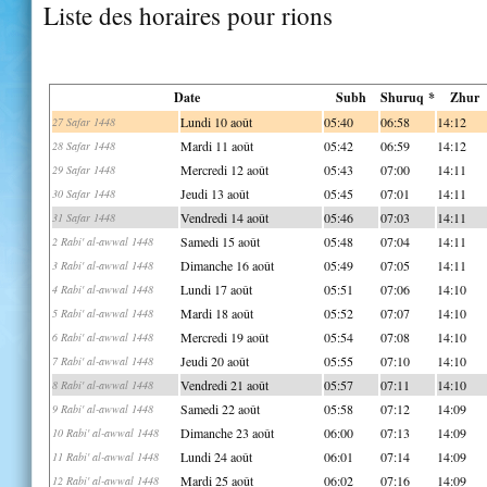
Liste des horaires pour rions
Date
Subh
Shuruq *
Zhur
Lundi 10 août
05:40
06:58
14:12
27 Safar 1448
Mardi 11 août
05:42
06:59
14:12
28 Safar 1448
Mercredi 12 août
05:43
07:00
14:11
29 Safar 1448
Jeudi 13 août
05:45
07:01
14:11
30 Safar 1448
Vendredi 14 août
05:46
07:03
14:11
31 Safar 1448
Samedi 15 août
05:48
07:04
14:11
2 Rabi' al-awwal 1448
Dimanche 16 août
05:49
07:05
14:11
3 Rabi' al-awwal 1448
Lundi 17 août
05:51
07:06
14:10
4 Rabi' al-awwal 1448
Mardi 18 août
05:52
07:07
14:10
5 Rabi' al-awwal 1448
Mercredi 19 août
05:54
07:08
14:10
6 Rabi' al-awwal 1448
Jeudi 20 août
05:55
07:10
14:10
7 Rabi' al-awwal 1448
Vendredi 21 août
05:57
07:11
14:10
8 Rabi' al-awwal 1448
Samedi 22 août
05:58
07:12
14:09
9 Rabi' al-awwal 1448
Dimanche 23 août
06:00
07:13
14:09
10 Rabi' al-awwal 1448
Lundi 24 août
06:01
07:14
14:09
11 Rabi' al-awwal 1448
Mardi 25 août
06:02
07:16
14:09
12 Rabi' al-awwal 1448