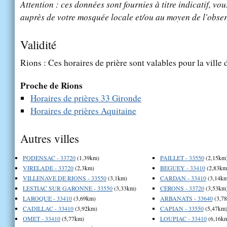
Attention : ces données sont fournies à titre indicatif, vou
auprès de votre mosquée locale et/ou au moyen de l'obser
Validité
Rions : Ces horaires de prière sont valables pour la ville
Proche de Rions
Horaires de prières 33 Gironde
Horaires de prières Aquitaine
Autres villes
PODENSAC - 33720
(1,39km)
PAILLET - 33550
(2,15km
VIRELADE - 33720
(2,3km)
BEGUEY - 33410
(2,83km
VILLENAVE DE RIONS - 33550
(3,1km)
CARDAN - 33410
(3,14km
LESTIAC SUR GARONNE - 33550
(3,33km)
CERONS - 33720
(3,53km
LAROQUE - 33410
(3,69km)
ARBANATS - 33640
(3,7
CADILLAC - 33410
(3,92km)
CAPIAN - 33550
(5,47km
OMET - 33410
(5,77km)
LOUPIAC - 33410
(6,16k