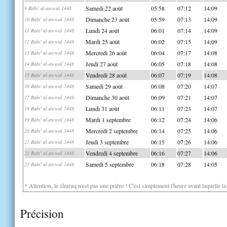
Samedi 22 août
05:58
07:12
14:09
9 Rabi' al-awwal 1448
Dimanche 23 août
05:59
07:13
14:09
10 Rabi' al-awwal 1448
Lundi 24 août
06:01
07:14
14:09
11 Rabi' al-awwal 1448
Mardi 25 août
06:02
07:15
14:09
12 Rabi' al-awwal 1448
Mercredi 26 août
06:04
07:17
14:08
13 Rabi' al-awwal 1448
Jeudi 27 août
06:05
07:18
14:08
14 Rabi' al-awwal 1448
Vendredi 28 août
06:07
07:19
14:08
15 Rabi' al-awwal 1448
Samedi 29 août
06:08
07:20
14:07
16 Rabi' al-awwal 1448
Dimanche 30 août
06:09
07:21
14:07
17 Rabi' al-awwal 1448
Lundi 31 août
06:11
07:23
14:07
18 Rabi' al-awwal 1448
Mardi 1 septembre
06:12
07:24
14:06
19 Rabi' al-awwal 1448
Mercredi 2 septembre
06:14
07:25
14:06
20 Rabi' al-awwal 1448
Jeudi 3 septembre
06:15
07:26
14:06
21 Rabi' al-awwal 1448
Vendredi 4 septembre
06:16
07:27
14:06
22 Rabi' al-awwal 1448
Samedi 5 septembre
06:18
07:28
14:05
23 Rabi' al-awwal 1448
* Attention, le shuruq n'est pas une prière ! C'est simplement l'heure avant laquelle l
Précision