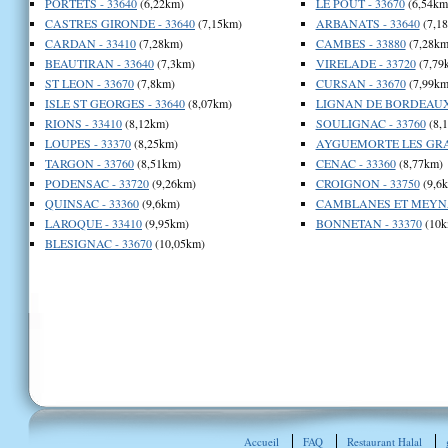
PORTETS - 33640
(6,22km)
LE POUT - 33670
(6,54km
CASTRES GIRONDE - 33640
(7,15km)
ARBANATS - 33640
(7,1
CARDAN - 33410
(7,28km)
CAMBES - 33880
(7,28km
BEAUTIRAN - 33640
(7,3km)
VIRELADE - 33720
(7,79
ST LEON - 33670
(7,8km)
CURSAN - 33670
(7,99km
ISLE ST GEORGES - 33640
(8,07km)
LIGNAN DE BORDEAUX 
RIONS - 33410
(8,12km)
SOULIGNAC - 33760
(8,
LOUPES - 33370
(8,25km)
AYGUEMORTE LES GRAV
TARGON - 33760
(8,51km)
CENAC - 33360
(8,77km)
PODENSAC - 33720
(9,26km)
CROIGNON - 33750
(9,6
QUINSAC - 33360
(9,6km)
CAMBLANES ET MEYNAC
LAROQUE - 33410
(9,95km)
BONNETAN - 33370
(10k
BLESIGNAC - 33670
(10,05km)
Accueil
FAQ
Restaurant Halal