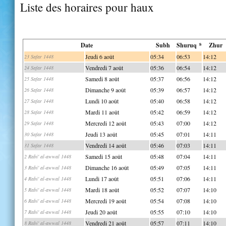
Liste des horaires pour haux
Date
Subh
Shuruq *
Zhur
Jeudi 6 août
05:34
06:53
14:12
23 Safar 1448
Vendredi 7 août
05:36
06:54
14:12
24 Safar 1448
Samedi 8 août
05:37
06:56
14:12
25 Safar 1448
Dimanche 9 août
05:39
06:57
14:12
26 Safar 1448
Lundi 10 août
05:40
06:58
14:12
27 Safar 1448
Mardi 11 août
05:42
06:59
14:12
28 Safar 1448
Mercredi 12 août
05:43
07:00
14:12
29 Safar 1448
Jeudi 13 août
05:45
07:01
14:11
30 Safar 1448
Vendredi 14 août
05:46
07:03
14:11
31 Safar 1448
Samedi 15 août
05:48
07:04
14:11
2 Rabi' al-awwal 1448
Dimanche 16 août
05:49
07:05
14:11
3 Rabi' al-awwal 1448
Lundi 17 août
05:51
07:06
14:11
4 Rabi' al-awwal 1448
Mardi 18 août
05:52
07:07
14:10
5 Rabi' al-awwal 1448
Mercredi 19 août
05:54
07:08
14:10
6 Rabi' al-awwal 1448
Jeudi 20 août
05:55
07:10
14:10
7 Rabi' al-awwal 1448
Vendredi 21 août
05:57
07:11
14:10
8 Rabi' al-awwal 1448