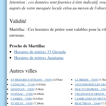
Attention : ces données sont fournies à titre indicatif, vou
auprès de votre mosquée locale et/ou au moyen de l'obser
Validité
Martillac : Ces horaires de prière sont valables pour la vi
environs.
Proche de Martillac
Horaires de prières 33 Gironde
Horaires de prières Aquitaine
Autres villes
ST MEDARD D EYRANS - 33650
(2,87km)
LA BREDE - 33650
(3,7k
CADAUJAC - 33140
(4,81km)
AYGUEMORTE LES GRAV
LEOGNAN - 33850
(5,6km)
ISLE ST GEORGES - 336
QUINSAC - 33360
(6,49km)
VILLENAVE D ORNON - 
CAMBES - 33880
(6,61km)
CAMBLANES ET MEYNAC
ST SELVE - 33650
(7,26km)
BEAUTIRAN - 33640
(7,