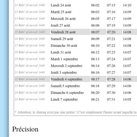
Lundi 24 août
06:02
07:15
14:10
11 Rabi' al-awwal 1448
Mardi 25 août
06:03
07:16
14:09
12 Rabi' al-awwal 1448
Mercredi 26 août
06:05
07:17
14:09
13 Rabi' al-awwal 1448
Jeudi 27 août
06:06
07:19
14:09
14 Rabi' al-awwal 1448
Vendredi 28 août
06:07
07:20
14:08
15 Rabi' al-awwal 1448
Samedi 29 août
06:09
07:21
14:08
16 Rabi' al-awwal 1448
Dimanche 30 août
06:10
07:22
14:08
17 Rabi' al-awwal 1448
Lundi 31 août
06:12
07:23
14:07
18 Rabi' al-awwal 1448
Mardi 1 septembre
06:13
07:24
14:07
19 Rabi' al-awwal 1448
Mercredi 2 septembre
06:14
07:26
14:07
20 Rabi' al-awwal 1448
Jeudi 3 septembre
06:16
07:27
14:07
21 Rabi' al-awwal 1448
Vendredi 4 septembre
06:17
07:28
14:06
22 Rabi' al-awwal 1448
Samedi 5 septembre
06:18
07:29
14:06
23 Rabi' al-awwal 1448
Dimanche 6 septembre
06:20
07:30
14:06
24 Rabi' al-awwal 1448
Lundi 7 septembre
06:21
07:31
14:05
25 Rabi' al-awwal 1448
* Attention, le shuruq n'est pas une prière ! C'est simplement l'heure avant laquelle l
Précision