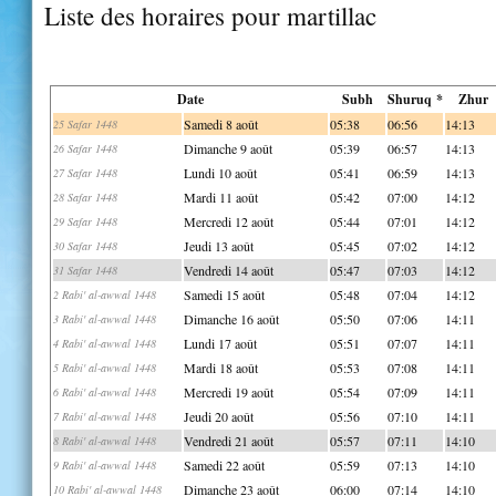
Liste des horaires pour martillac
Date
Subh
Shuruq *
Zhur
Samedi 8 août
05:38
06:56
14:13
25 Safar 1448
Dimanche 9 août
05:39
06:57
14:13
26 Safar 1448
Lundi 10 août
05:41
06:59
14:13
27 Safar 1448
Mardi 11 août
05:42
07:00
14:12
28 Safar 1448
Mercredi 12 août
05:44
07:01
14:12
29 Safar 1448
Jeudi 13 août
05:45
07:02
14:12
30 Safar 1448
Vendredi 14 août
05:47
07:03
14:12
31 Safar 1448
Samedi 15 août
05:48
07:04
14:12
2 Rabi' al-awwal 1448
Dimanche 16 août
05:50
07:06
14:11
3 Rabi' al-awwal 1448
Lundi 17 août
05:51
07:07
14:11
4 Rabi' al-awwal 1448
Mardi 18 août
05:53
07:08
14:11
5 Rabi' al-awwal 1448
Mercredi 19 août
05:54
07:09
14:11
6 Rabi' al-awwal 1448
Jeudi 20 août
05:56
07:10
14:11
7 Rabi' al-awwal 1448
Vendredi 21 août
05:57
07:11
14:10
8 Rabi' al-awwal 1448
Samedi 22 août
05:59
07:13
14:10
9 Rabi' al-awwal 1448
Dimanche 23 août
06:00
07:14
14:10
10 Rabi' al-awwal 1448