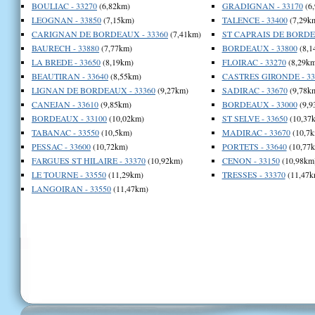
BOULIAC - 33270
(6,82km)
GRADIGNAN - 33170
(6
LEOGNAN - 33850
(7,15km)
TALENCE - 33400
(7,29k
CARIGNAN DE BORDEAUX - 33360
(7,41km)
ST CAPRAIS DE BORDEA
BAURECH - 33880
(7,77km)
BORDEAUX - 33800
(8,1
LA BREDE - 33650
(8,19km)
FLOIRAC - 33270
(8,29km
BEAUTIRAN - 33640
(8,55km)
CASTRES GIRONDE - 33
LIGNAN DE BORDEAUX - 33360
(9,27km)
SADIRAC - 33670
(9,78k
CANEJAN - 33610
(9,85km)
BORDEAUX - 33000
(9,9
BORDEAUX - 33100
(10,02km)
ST SELVE - 33650
(10,37
TABANAC - 33550
(10,5km)
MADIRAC - 33670
(10,7k
PESSAC - 33600
(10,72km)
PORTETS - 33640
(10,77
FARGUES ST HILAIRE - 33370
(10,92km)
CENON - 33150
(10,98km
LE TOURNE - 33550
(11,29km)
TRESSES - 33370
(11,47k
LANGOIRAN - 33550
(11,47km)