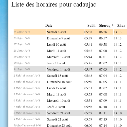
Liste des horaires pour cadaujac
Date
Subh
Shuruq *
Zhur
Samedi 8 août
05:38
06:56
14:13
25 Safar 1448
Dimanche 9 août
05:39
06:57
14:13
26 Safar 1448
Lundi 10 août
05:41
06:58
14:12
27 Safar 1448
Mardi 11 août
05:42
07:00
14:12
28 Safar 1448
Mercredi 12 août
05:44
07:01
14:12
29 Safar 1448
Jeudi 13 août
05:45
07:02
14:12
30 Safar 1448
Vendredi 14 août
05:47
07:03
14:12
31 Safar 1448
Samedi 15 août
05:48
07:04
14:12
2 Rabi' al-awwal 1448
Dimanche 16 août
05:50
07:05
14:11
3 Rabi' al-awwal 1448
Lundi 17 août
05:51
07:07
14:11
4 Rabi' al-awwal 1448
Mardi 18 août
05:53
07:08
14:11
5 Rabi' al-awwal 1448
Mercredi 19 août
05:54
07:09
14:11
6 Rabi' al-awwal 1448
Jeudi 20 août
05:56
07:10
14:11
7 Rabi' al-awwal 1448
Vendredi 21 août
05:57
07:11
14:10
8 Rabi' al-awwal 1448
Samedi 22 août
05:59
07:13
14:10
9 Rabi' al-awwal 1448
Dimanche 23 août
06:00
07:14
14:10
10 Rabi' al-awwal 1448