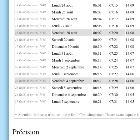
Lundi 24 août
06:01
07:15
14:09
11 Rabi' al-awwal 1448
Mardi 25 août
06:03
07:16
14:09
12 Rabi' al-awwal 1448
Mercredi 26 août
06:04
07:17
14:09
13 Rabi' al-awwal 1448
Jeudi 27 août
06:06
07:18
14:09
14 Rabi' al-awwal 1448
Vendredi 28 août
06:07
07:20
14:08
15 Rabi' al-awwal 1448
Samedi 29 août
06:09
07:21
14:08
16 Rabi' al-awwal 1448
Dimanche 30 août
06:10
07:22
14:08
17 Rabi' al-awwal 1448
Lundi 31 août
06:11
07:23
14:07
18 Rabi' al-awwal 1448
Mardi 1 septembre
06:13
07:24
14:07
19 Rabi' al-awwal 1448
Mercredi 2 septembre
06:14
07:25
14:07
20 Rabi' al-awwal 1448
Jeudi 3 septembre
06:16
07:27
14:06
21 Rabi' al-awwal 1448
Vendredi 4 septembre
06:17
07:28
14:06
22 Rabi' al-awwal 1448
Samedi 5 septembre
06:18
07:29
14:06
23 Rabi' al-awwal 1448
Dimanche 6 septembre
06:20
07:30
14:05
24 Rabi' al-awwal 1448
Lundi 7 septembre
06:21
07:31
14:05
25 Rabi' al-awwal 1448
* Attention, le shuruq n'est pas une prière ! C'est simplement l'heure avant laquelle l
Précision