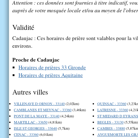
Attention : ces données sont fournies à titre indicatif, vou
auprès de votre mosquée locale et/ou au moyen de l'obser
Validité
Cadaujac : Ces horaires de prière sont valables pour la vi
environs.
Proche de Cadaujac
Horaires de prières 33 Gironde
Horaires de prières Aquitaine
Autres villes
VILLENAVE D ORNON - 33140
(2,02km)
QUINSAC - 33360
(3,23k
CAMBLANES ET MEYNAC - 33360
(3,46km)
LATRESNE - 33360
(4,21
PONT DE LA MAYE - 33140
(4,24km)
ST MEDARD D EYRANS 
MARTILLAC - 33650
(4,81km)
BEGLES - 33130
(5,55km)
ISLE ST GEORGES - 33640
(5,7km)
CAMBES - 33880
(5,87km
CENAC - 33360
(6,01km)
AYGUEMORTE LES GRAV