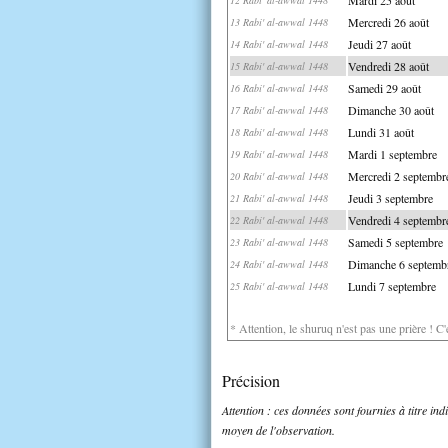
Mercredi 26 août
13 Rabi' al-awwal 1448
Jeudi 27 août
14 Rabi' al-awwal 1448
Vendredi 28 août
15 Rabi' al-awwal 1448
Samedi 29 août
16 Rabi' al-awwal 1448
Dimanche 30 août
17 Rabi' al-awwal 1448
Lundi 31 août
18 Rabi' al-awwal 1448
Mardi 1 septembre
19 Rabi' al-awwal 1448
Mercredi 2 septembr
20 Rabi' al-awwal 1448
Jeudi 3 septembre
21 Rabi' al-awwal 1448
Vendredi 4 septembr
22 Rabi' al-awwal 1448
Samedi 5 septembre
23 Rabi' al-awwal 1448
Dimanche 6 septemb
24 Rabi' al-awwal 1448
Lundi 7 septembre
25 Rabi' al-awwal 1448
* Attention, le shuruq n'est pas une prière ! C
Précision
Attention : ces données sont fournies à titre in
moyen de l'observation.