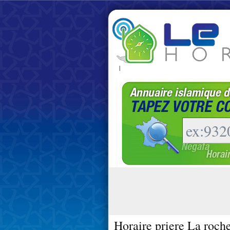
|
Horaire priere La roch