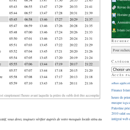
05:43
06:55
13:47
17:29
20:33
21:41
Revue d
05:44
06:57
13:47
17:28
20:31
21:39
Horaire p
05:45
06:58
13:46
17:27
20:29
21:37
Annuaire
05:47
06:59
13:46
17:26
20:28
21:35
Islam
(se
05:48
07:00
13:46
17:24
20:26
21:33
05:50
07:01
13:46
17:23
20:24
21:31
Recherc
05:51
07:03
13:45
17:22
20:22
21:29
e
05:52
07:04
13:45
17:21
20:20
21:26
05:54
07:05
13:45
17:20
20:19
21:24
Catégor
e
05:55
07:06
13:44
17:19
20:17
21:22
05:57
07:07
13:44
17:18
20:15
21:20
Accès p
re
05:58
07:08
13:44
17:17
20:13
21:18
05:59
07:10
13:43
17:16
20:11
21:16
adhan
applicat
Finance Isla
'est simplement l'heure avant laquelle la prière du subh doit être accomplie
heure de prie
mecque
logici
Palestine
prie
2010
salat
sm
intégral
web
dicatif, vous devez toujours vérifier auprès de votre mosquée locale et/ou au