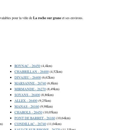
valables pour la ville de
La roche sur grane
et ses environs.
ROYNAC - 26450
(4,4km)
CHABRILLAN - 26400
(4,52km)
DIVAJEU - 26400
(6,62km)
MARSANNE - 26740
(6,8km)
MIRMANDE - 26270
(8,49km)
SOYANS - 26400
(8,86km)
ALLEX - 26400
(9,25km)
MANAS - 26160
(9,98km)
CHAROLS - 26450
(10,05km)
PONT DE BARRET - 26160
(10,64km)
m)
CONDILLAC - 26740
(11,04km)
SAULCE SUR RHONE - 26270
(11,33km)