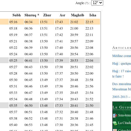
Angle
:
(?)
Subh
Shuruq *
Zhur
Asr
Maghrib
Isha
05:16
06:34
13:51
17:43
21:02
22:15
05:18
06:36
13:51
17:43
21:00
22:13
05:19
06:37
13:51
17:42
20:59
22:11
05:21
06:38
13:50
17:41
20:57
22:09
Article
05:22
06:39
13:50
17:40
20:56
22:08
05:24
06:40
13:50
17:40
20:54
22:06
Médine comme
05:25
06:41
13:50
17:39
20:53
22:04
Hajj : quelq
05:27
06:43
13:50
17:38
20:51
22:02
Hajj : 17 rai
05:28
06:44
13:50
17:37
20:50
22:00
le faire !
05:30
06:45
13:49
17:37
20:48
21:58
Des musulman
05:31
06:46
13:49
17:36
20:46
21:56
Musulman bl
05:33
06:47
13:49
17:35
20:45
21:54
2003-2013 – 
05:34
06:48
13:49
17:34
20:43
21:52
05:35
06:50
13:48
17:33
20:41
21:50
Le Guid
05:37
06:51
13:48
17:32
20:40
21:48
Sms4mus
05:38
06:52
13:48
17:31
20:38
21:46
La Citad
05:40
06:53
13:48
17:30
20:36
21:45
Calendri
05:41
06:54
13:47
17:30
20:35
21:43