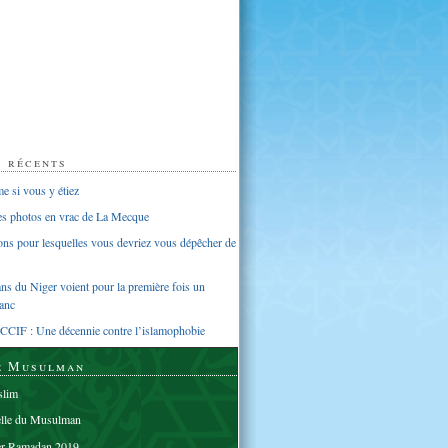
s récents
 si vous y étiez
ues photos en vrac de La Mecque
sons pour lesquelles vous devriez vous dépêcher de
s du Niger voient pour la première fois un
anc
CCIF : Une décennie contre l’islamophobie
e Musulman
lim
elle du Musulman
er Ramadan 2019