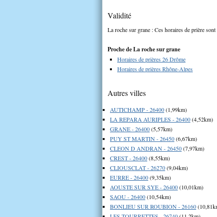
Validité
La roche sur grane : Ces horaires de prière sont 
Proche de La roche sur grane
Horaires de prières 26 Drôme
Horaires de prières Rhône-Alpes
Autres villes
AUTICHAMP - 26400
(1,99km)
LA REPARA AURIPLES - 26400
(4,52km)
GRANE - 26400
(5,57km)
PUY ST MARTIN - 26450
(6,67km)
CLEON D ANDRAN - 26450
(7,97km)
CREST - 26400
(8,55km)
CLIOUSCLAT - 26270
(9,04km)
EURRE - 26400
(9,35km)
AOUSTE SUR SYE - 26400
(10,01km)
SAOU - 26400
(10,54km)
BONLIEU SUR ROUBION - 26160
(10,81k
LES TOURRETTES - 26740
(11,2km)