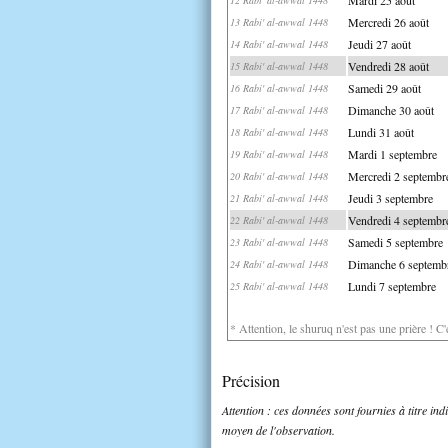
Mercredi 26 août
13 Rabi' al-awwal 1448
Jeudi 27 août
14 Rabi' al-awwal 1448
Vendredi 28 août
15 Rabi' al-awwal 1448
Samedi 29 août
16 Rabi' al-awwal 1448
Dimanche 30 août
17 Rabi' al-awwal 1448
Lundi 31 août
18 Rabi' al-awwal 1448
Mardi 1 septembre
19 Rabi' al-awwal 1448
Mercredi 2 septembr
20 Rabi' al-awwal 1448
Jeudi 3 septembre
21 Rabi' al-awwal 1448
Vendredi 4 septembr
22 Rabi' al-awwal 1448
Samedi 5 septembre
23 Rabi' al-awwal 1448
Dimanche 6 septemb
24 Rabi' al-awwal 1448
Lundi 7 septembre
25 Rabi' al-awwal 1448
* Attention, le shuruq n'est pas une prière ! C
Précision
Attention : ces données sont fournies à titre in
moyen de l'observation.