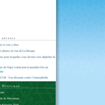
s récents
 si vous y étiez
ues photos en vrac de La Mecque
sons pour lesquelles vous devriez vous dépêcher de
s du Niger voient pour la première fois un
anc
CCIF : Une décennie contre l’islamophobie
e Musulman
lim
elle du Musulman
er Ramadan 2019