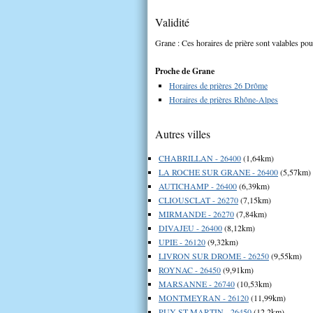
Validité
Grane : Ces horaires de prière sont valables pour
Proche de Grane
Horaires de prières 26 Drôme
Horaires de prières Rhône-Alpes
Autres villes
CHABRILLAN - 26400
(1,64km)
LA ROCHE SUR GRANE - 26400
(5,57km)
AUTICHAMP - 26400
(6,39km)
CLIOUSCLAT - 26270
(7,15km)
MIRMANDE - 26270
(7,84km)
DIVAJEU - 26400
(8,12km)
UPIE - 26120
(9,32km)
LIVRON SUR DROME - 26250
(9,55km)
ROYNAC - 26450
(9,91km)
MARSANNE - 26740
(10,53km)
MONTMEYRAN - 26120
(11,99km)
PUY ST MARTIN - 26450
(12,2km)