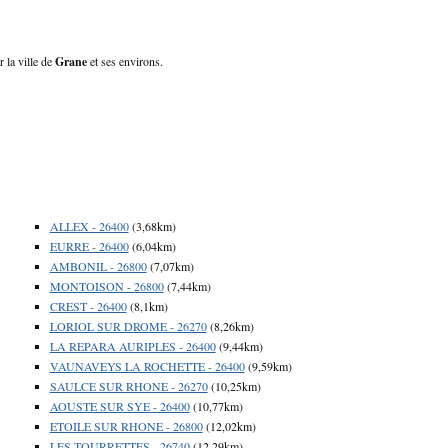
 la ville de
Grane
et ses environs.
ALLEX - 26400
(3,68km)
EURRE - 26400
(6,04km)
AMBONIL - 26800
(7,07km)
MONTOISON - 26800
(7,44km)
CREST - 26400
(8,1km)
LORIOL SUR DROME - 26270
(8,26km)
LA REPARA AURIPLES - 26400
(9,44km)
VAUNAVEYS LA ROCHETTE - 26400
(9,59km)
SAULCE SUR RHONE - 26270
(10,25km)
AOUSTE SUR SYE - 26400
(10,77km)
ETOILE SUR RHONE - 26800
(12,02km)
LES TOURRETTES - 26740
(12,29km)