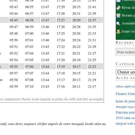
05:43
06:55
13:47
17:29
20:33
21:41
Revue d
05:44
06:57
13:47
17:28
20:31
21:39
Horaire p
05:45
06:58
13:47
17:27
20:30
21:37
Annuaire
05:47
06:59
13:46
17:26
20:28
21:35
Islam
(se
05:48
07:00
13:46
17:25
20:26
21:33
05:50
07:01
13:46
17:24
20:24
21:31
Recherc
05:51
07:03
13:45
17:22
20:22
21:29
e
05:52
07:04
13:45
17:21
20:21
21:27
05:54
07:05
13:45
17:20
20:19
21:25
Catégor
e
05:55
07:06
13:44
17:19
20:17
21:23
05:57
07:07
13:44
17:18
20:15
21:21
Accès p
re
05:58
07:08
13:44
17:17
20:13
21:19
05:59
07:10
13:43
17:16
20:11
21:17
adhan
applicat
Finance Isla
'est simplement l'heure avant laquelle la prière du subh doit être accomplie
heure de prie
mecque
logici
Palestine
prie
2010
salat
sm
intégral
web
dicatif, vous devez toujours vérifier auprès de votre mosquée locale et/ou au