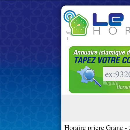
|
Horaire priere Grane -