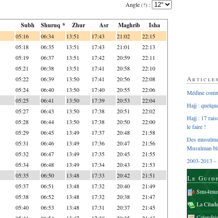
Angle
:
(?)
Subh
Shuruq *
Zhur
Asr
Maghrib
Isha
05:16
06:34
13:51
17:43
21:02
22:15
05:18
06:35
13:51
17:43
21:01
22:13
05:19
06:37
13:51
17:42
20:59
22:11
05:21
06:38
13:51
17:41
20:58
22:10
Article
05:22
06:39
13:50
17:41
20:56
22:08
05:24
06:40
13:50
17:40
20:55
22:06
Médine comme
05:25
06:41
13:50
17:39
20:53
22:04
Hajj : quelq
05:27
06:43
13:50
17:38
20:51
22:02
Hajj : 17 rai
05:28
06:44
13:50
17:38
20:50
22:00
le faire !
05:29
06:45
13:49
17:37
20:48
21:58
Des musulman
05:31
06:46
13:49
17:36
20:47
21:56
Musulman bl
05:32
06:47
13:49
17:35
20:45
21:55
2003-2013 – 
05:34
06:48
13:49
17:34
20:43
21:53
05:35
06:50
13:48
17:33
20:42
21:51
Le Guid
05:37
06:51
13:48
17:32
20:40
21:49
Sms4mus
05:38
06:52
13:48
17:32
20:38
21:47
La Citad
05:40
06:53
13:48
17:31
20:37
21:45
Calendri
05:41
06:54
13:47
17:30
20:35
21:43