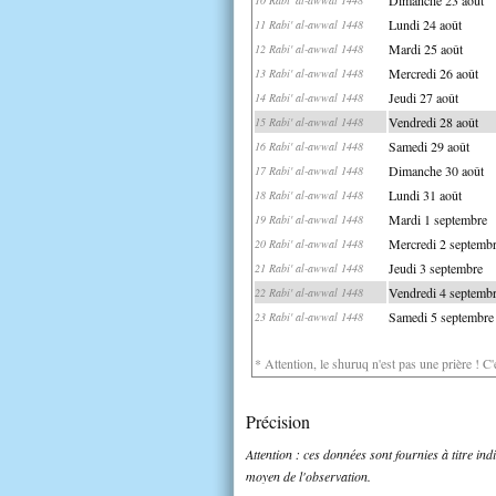
Lundi 24 août
11 Rabi' al-awwal 1448
Mardi 25 août
12 Rabi' al-awwal 1448
Mercredi 26 août
13 Rabi' al-awwal 1448
Jeudi 27 août
14 Rabi' al-awwal 1448
Vendredi 28 août
15 Rabi' al-awwal 1448
Samedi 29 août
16 Rabi' al-awwal 1448
Dimanche 30 août
17 Rabi' al-awwal 1448
Lundi 31 août
18 Rabi' al-awwal 1448
Mardi 1 septembre
19 Rabi' al-awwal 1448
Mercredi 2 septemb
20 Rabi' al-awwal 1448
Jeudi 3 septembre
21 Rabi' al-awwal 1448
Vendredi 4 septemb
22 Rabi' al-awwal 1448
Samedi 5 septembre
23 Rabi' al-awwal 1448
* Attention, le shuruq n'est pas une prière ! C
Précision
Attention : ces données sont fournies à titre in
moyen de l'observation.