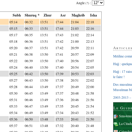
Angle
:
(?)
Subh
Shuruq *
Zhur
Asr
Maghrib
Isha
05:14
06:32
13:51
17:44
21:04
22:18
05:15
06:33
13:51
17:44
21:03
22:16
05:17
06:35
13:51
17:43
21:02
22:14
05:18
06:36
13:51
17:42
21:00
22:13
Article
05:20
06:37
13:51
17:42
20:59
22:11
05:21
06:38
13:50
17:41
20:57
22:09
Médine comme
05:22
06:39
13:50
17:40
20:56
22:07
Hajj : quelq
05:24
06:40
13:50
17:40
20:54
22:05
Hajj : 17 rai
05:25
06:42
13:50
17:39
20:53
22:03
le faire !
05:27
06:43
13:50
17:38
20:51
22:02
Des musulman
05:28
06:44
13:49
17:37
20:49
22:00
Musulman bl
05:30
06:45
13:49
17:37
20:48
21:58
2003-2013 – 
05:31
06:46
13:49
17:36
20:46
21:56
05:33
06:47
13:49
17:35
20:45
21:54
Le Guid
05:34
06:49
13:49
17:34
20:43
21:52
Sms4mus
05:36
06:50
13:48
17:33
20:41
21:50
La Citad
05:37
06:51
13:48
17:32
20:40
21:48
Calendri
05:39
06:52
13:48
17:31
20:38
21:46