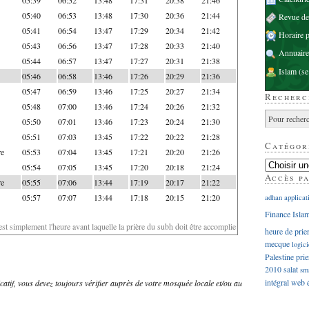
05:40
06:53
13:48
17:30
20:36
21:44
Revue d
05:41
06:54
13:47
17:29
20:34
21:42
Horaire p
05:43
06:56
13:47
17:28
20:33
21:40
Annuaire
05:44
06:57
13:47
17:27
20:31
21:38
Islam
(se
05:46
06:58
13:46
17:26
20:29
21:36
05:47
06:59
13:46
17:25
20:27
21:34
Recherc
05:48
07:00
13:46
17:24
20:26
21:32
05:50
07:01
13:46
17:23
20:24
21:30
05:51
07:03
13:45
17:22
20:22
21:28
Catégor
re
05:53
07:04
13:45
17:21
20:20
21:26
05:54
07:05
13:45
17:20
20:18
21:24
Accès p
re
05:55
07:06
13:44
17:19
20:17
21:22
05:57
07:07
13:44
17:18
20:15
21:20
adhan
applicat
Finance Isla
'est simplement l'heure avant laquelle la prière du subh doit être accomplie
heure de prie
mecque
logici
Palestine
prie
2010
salat
sm
intégral
web
dicatif, vous devez toujours vérifier auprès de votre mosquée locale et/ou au