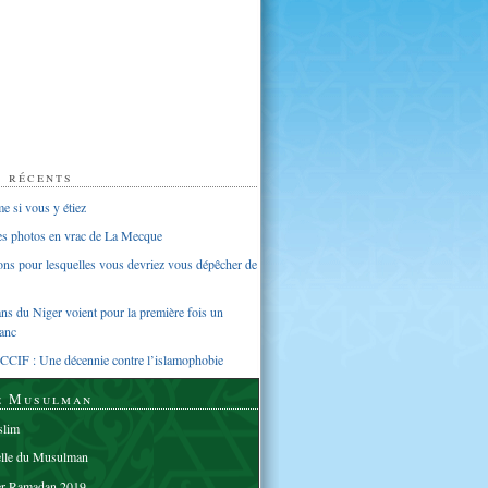
s récents
 si vous y étiez
ues photos en vrac de La Mecque
sons pour lesquelles vous devriez vous dépêcher de
s du Niger voient pour la première fois un
anc
CCIF : Une décennie contre l’islamophobie
e Musulman
lim
elle du Musulman
er Ramadan 2019