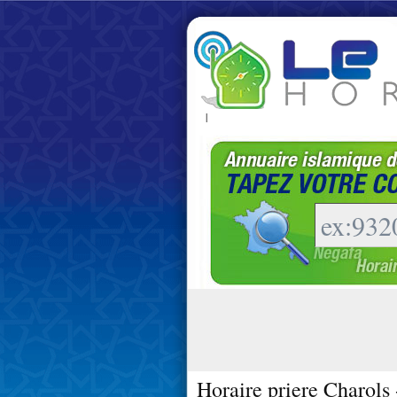
|
Horaire priere Charols