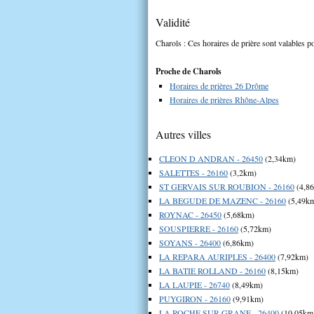
Validité
Charols : Ces horaires de prière sont valables po
Proche de Charols
Horaires de prières 26 Drôme
Horaires de prières Rhône-Alpes
Autres villes
CLEON D ANDRAN - 26450
(2,34km)
SALETTES - 26160
(3,2km)
ST GERVAIS SUR ROUBION - 26160
(4,8
LA BEGUDE DE MAZENC - 26160
(5,49k
ROYNAC - 26450
(5,68km)
SOUSPIERRE - 26160
(5,72km)
SOYANS - 26400
(6,86km)
LA REPARA AURIPLES - 26400
(7,92km)
LA BATIE ROLLAND - 26160
(8,15km)
LA LAUPIE - 26740
(8,49km)
PUYGIRON - 26160
(9,91km)
LA ROCHE SUR GRANE - 26400
(10,05km