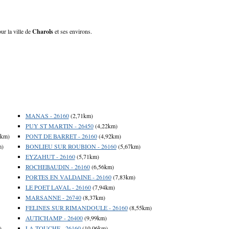
ur la ville de
Charols
et ses environs.
MANAS - 26160
(2,71km)
PUY ST MARTIN - 26450
(4,22km)
6km)
PONT DE BARRET - 26160
(4,92km)
m)
BONLIEU SUR ROUBION - 26160
(5,67km)
EYZAHUT - 26160
(5,71km)
ROCHEBAUDIN - 26160
(6,56km)
PORTES EN VALDAINE - 26160
(7,83km)
LE POET LAVAL - 26160
(7,94km)
MARSANNE - 26740
(8,37km)
FELINES SUR RIMANDOULE - 26160
(8,55km)
AUTICHAMP - 26400
(9,99km)
)
LA TOUCHE - 26160
(10,06km)