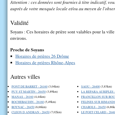
Attention : ces données sont fournies à titre indicatif, vou
auprès de votre mosquée locale et/ou au moyen de l'obser
Validité
Soyans : Ces horaires de prière sont valables pour la vill
environs.
Proche de Soyans
Horaires de prières 26 Drôme
Horaires de prières Rhône-Alpes
Autres villes
PONT DE BARRET - 26160
(3,04km)
SAOU - 26400
(3,83km)
PUY ST MARTIN - 26450
(3,89km)
LA REPARA AURIPLES -
MANAS - 26160
(4,44km)
FRANCILLON SUR ROUB
ROCHEBAUDIN - 26160
(5,49km)
FELINES SUR RIMANDO
ROYNAC - 26450
(6,66km)
CHAROLS - 26450
(6,86k
CLEON D ANDRAN - 26450
(7,02km)
LE POET CELARD - 2646