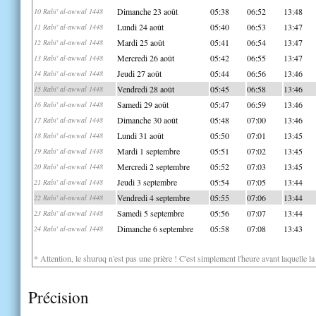
Dimanche 23 août
05:38
06:52
13:48
10 Rabi' al-awwal 1448
Lundi 24 août
05:40
06:53
13:47
11 Rabi' al-awwal 1448
Mardi 25 août
05:41
06:54
13:47
12 Rabi' al-awwal 1448
Mercredi 26 août
05:42
06:55
13:47
13 Rabi' al-awwal 1448
Jeudi 27 août
05:44
06:56
13:46
14 Rabi' al-awwal 1448
Vendredi 28 août
05:45
06:58
13:46
15 Rabi' al-awwal 1448
Samedi 29 août
05:47
06:59
13:46
16 Rabi' al-awwal 1448
Dimanche 30 août
05:48
07:00
13:46
17 Rabi' al-awwal 1448
Lundi 31 août
05:50
07:01
13:45
18 Rabi' al-awwal 1448
Mardi 1 septembre
05:51
07:02
13:45
19 Rabi' al-awwal 1448
Mercredi 2 septembre
05:52
07:03
13:45
20 Rabi' al-awwal 1448
Jeudi 3 septembre
05:54
07:05
13:44
21 Rabi' al-awwal 1448
Vendredi 4 septembre
05:55
07:06
13:44
22 Rabi' al-awwal 1448
Samedi 5 septembre
05:56
07:07
13:44
23 Rabi' al-awwal 1448
Dimanche 6 septembre
05:58
07:08
13:43
24 Rabi' al-awwal 1448
* Attention, le shuruq n'est pas une prière ! C'est simplement l'heure avant laquelle l
Précision