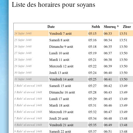
Liste des horaires pour soyans
Date
Subh
Shuruq *
Zhur
Vendredi 7 août
05:15
06:33
13:51
24 Safar 1448
Samedi 8 août
05:16
06:34
13:51
25 Safar 1448
Dimanche 9 août
05:18
06:35
13:50
26 Safar 1448
Lundi 10 août
05:19
06:37
13:50
27 Safar 1448
Mardi 11 août
05:21
06:38
13:50
28 Safar 1448
Mercredi 12 août
05:22
06:39
13:50
29 Safar 1448
Jeudi 13 août
05:24
06:40
13:50
30 Safar 1448
Vendredi 14 août
05:25
06:41
13:50
31 Safar 1448
Samedi 15 août
05:27
06:42
13:49
2 Rabi' al-awwal 1448
Dimanche 16 août
05:28
06:43
13:49
3 Rabi' al-awwal 1448
Lundi 17 août
05:29
06:45
13:49
4 Rabi' al-awwal 1448
Mardi 18 août
05:31
06:46
13:49
5 Rabi' al-awwal 1448
Mercredi 19 août
05:32
06:47
13:49
6 Rabi' al-awwal 1448
Jeudi 20 août
05:34
06:48
13:48
7 Rabi' al-awwal 1448
Vendredi 21 août
05:35
06:49
13:48
8 Rabi' al-awwal 1448
Samedi 22 août
05:37
06:51
13:48
9 Rabi' al-awwal 1448