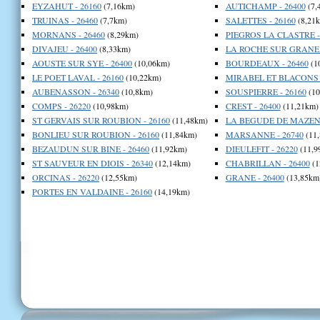
EYZAHUT - 26160
(7,16km)
AUTICHAMP - 26400
(7,
TRUINAS - 26460
(7,7km)
SALETTES - 26160
(8,21
MORNANS - 26460
(8,29km)
PIEGROS LA CLASTRE -
DIVAJEU - 26400
(8,33km)
LA ROCHE SUR GRANE -
AOUSTE SUR SYE - 26400
(10,06km)
BOURDEAUX - 26460
(1
LE POET LAVAL - 26160
(10,22km)
MIRABEL ET BLACONS -
AUBENASSON - 26340
(10,8km)
SOUSPIERRE - 26160
(10
COMPS - 26220
(10,98km)
CREST - 26400
(11,21km)
ST GERVAIS SUR ROUBION - 26160
(11,48km)
LA BEGUDE DE MAZENC
BONLIEU SUR ROUBION - 26160
(11,84km)
MARSANNE - 26740
(11
BEZAUDUN SUR BINE - 26460
(11,92km)
DIEULEFIT - 26220
(11,9
ST SAUVEUR EN DIOIS - 26340
(12,14km)
CHABRILLAN - 26400
(1
ORCINAS - 26220
(12,55km)
GRANE - 26400
(13,85km
PORTES EN VALDAINE - 26160
(14,19km)