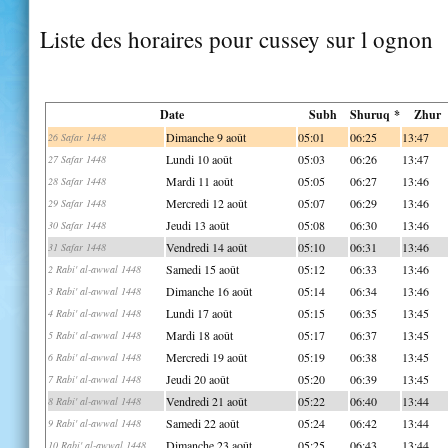
Liste des horaires pour cussey sur l ognon
Date
Subh
Shuruq *
Zhur
Dimanche 9 août
05:01
06:25
13:47
26 Safar 1448
Lundi 10 août
05:03
06:26
13:47
27 Safar 1448
Mardi 11 août
05:05
06:27
13:46
28 Safar 1448
Mercredi 12 août
05:07
06:29
13:46
29 Safar 1448
Jeudi 13 août
05:08
06:30
13:46
30 Safar 1448
Vendredi 14 août
05:10
06:31
13:46
31 Safar 1448
Samedi 15 août
05:12
06:33
13:46
2 Rabi' al-awwal 1448
Dimanche 16 août
05:14
06:34
13:46
3 Rabi' al-awwal 1448
Lundi 17 août
05:15
06:35
13:45
4 Rabi' al-awwal 1448
Mardi 18 août
05:17
06:37
13:45
5 Rabi' al-awwal 1448
Mercredi 19 août
05:19
06:38
13:45
6 Rabi' al-awwal 1448
Jeudi 20 août
05:20
06:39
13:45
7 Rabi' al-awwal 1448
Vendredi 21 août
05:22
06:40
13:44
8 Rabi' al-awwal 1448
Samedi 22 août
05:24
06:42
13:44
9 Rabi' al-awwal 1448
Dimanche 23 août
05:25
06:43
13:44
10 Rabi' al-awwal 1448