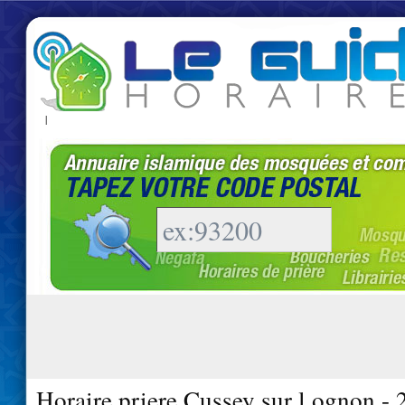
|
Horaire priere Cussey sur l ognon -