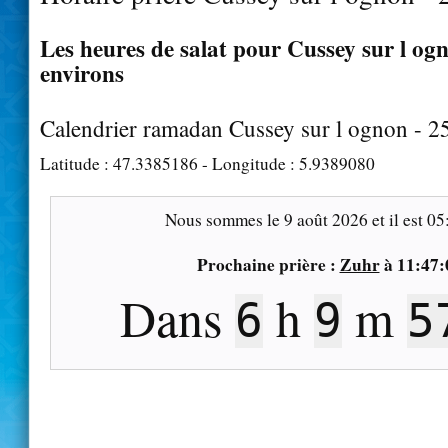
Les heures de salat pour Cussey sur l ogn
environs
Calendrier ramadan Cussey sur l ognon - 
Latitude :
47.3385186
- Longitude :
5.9389080
Nous sommes le
9 août 2026
et il est
05
Prochaine prière :
Zuhr
à
11:47:
Dans
h
m
6
9
5