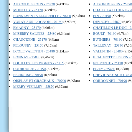
AUXON DESSOUS - 25870
(4,47km)
AUXON DESSUS - 25870
MONCLEY - 25170
(4,79km)
CHAUX LA LOTIERE - 7
BONNEVENT VELLOREILLE - 70700
(5,87km)
PIN - 70150
(5,92km)
VORAY SUR L OGNON - 70190
(5,97km)
DEVECEY - 25870
(6,05k
EMAGNY - 25170
(6,06km)
CHATILLON LE DUC - 2
MISEREY SALINES - 25480
(6,34km)
BOULT - 70190
(6,7km)
CHAUCENNE - 25170
(6,9km)
BUTHIERS - 70190
(7,17
PELOUSEY - 25170
(7,17km)
TALLENAY - 25870
(7,56
ECOLE VALENTIN - 25480
(8,15km)
VALENTIN - 25480
(8,15
BONNAY - 25870
(8,46km)
BEAUMOTTE LES PIN - 
POUILLEY LES VIGNES - 25115
(8,63km)
NOIRONTE - 25170
(8,72
COURCUIRE - 70150
(8,72km)
PIREY - 25480
(8,72km)
PERROUSE - 70190
(8,86km)
CHEVIGNEY SUR L OGN
OISELAY ET GRACHAUX - 70700
(9,09km)
CORDONNET - 70190
(9
MEREY VIEILLEY - 25870
(9,32km)