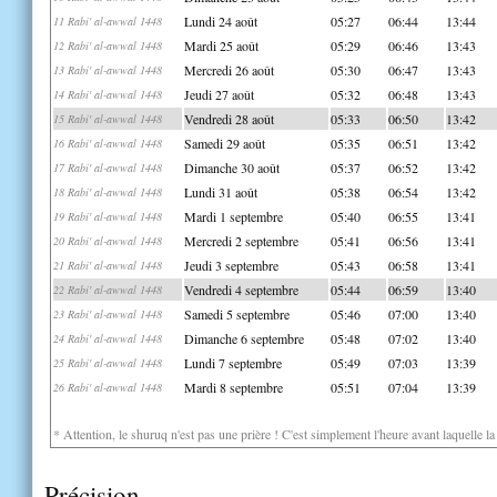
Lundi 24 août
05:27
06:44
13:44
11 Rabi' al-awwal 1448
Mardi 25 août
05:29
06:46
13:43
12 Rabi' al-awwal 1448
Mercredi 26 août
05:30
06:47
13:43
13 Rabi' al-awwal 1448
Jeudi 27 août
05:32
06:48
13:43
14 Rabi' al-awwal 1448
Vendredi 28 août
05:33
06:50
13:42
15 Rabi' al-awwal 1448
Samedi 29 août
05:35
06:51
13:42
16 Rabi' al-awwal 1448
Dimanche 30 août
05:37
06:52
13:42
17 Rabi' al-awwal 1448
Lundi 31 août
05:38
06:54
13:42
18 Rabi' al-awwal 1448
Mardi 1 septembre
05:40
06:55
13:41
19 Rabi' al-awwal 1448
Mercredi 2 septembre
05:41
06:56
13:41
20 Rabi' al-awwal 1448
Jeudi 3 septembre
05:43
06:58
13:41
21 Rabi' al-awwal 1448
Vendredi 4 septembre
05:44
06:59
13:40
22 Rabi' al-awwal 1448
Samedi 5 septembre
05:46
07:00
13:40
23 Rabi' al-awwal 1448
Dimanche 6 septembre
05:48
07:02
13:40
24 Rabi' al-awwal 1448
Lundi 7 septembre
05:49
07:03
13:39
25 Rabi' al-awwal 1448
Mardi 8 septembre
05:51
07:04
13:39
26 Rabi' al-awwal 1448
* Attention, le shuruq n'est pas une prière ! C'est simplement l'heure avant laquelle l
Précision