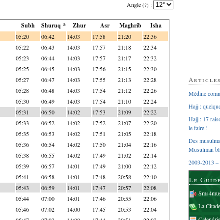
Angle
:
(?)
Subh
Shuruq *
Zhur
Asr
Maghrib
Isha
05:20
06:42
14:03
17:58
21:20
22:36
05:22
06:43
14:03
17:57
21:18
22:34
05:23
06:44
14:03
17:57
21:17
22:32
05:25
06:45
14:03
17:56
21:15
22:30
Article
05:27
06:47
14:03
17:55
21:13
22:28
05:28
06:48
14:03
17:54
21:12
22:26
Médine comme
05:30
06:49
14:03
17:54
21:10
22:24
Hajj : quelq
05:31
06:50
14:02
17:53
21:09
22:22
Hajj : 17 rai
05:33
06:52
14:02
17:52
21:07
22:20
le faire !
05:35
06:53
14:02
17:51
21:05
22:18
Des musulman
05:36
06:54
14:02
17:50
21:04
22:16
Musulman bl
05:38
06:55
14:02
17:49
21:02
22:14
2003-2013 – 
05:39
06:57
14:01
17:49
21:00
22:12
05:41
06:58
14:01
17:48
20:58
22:10
Le Guid
05:43
06:59
14:01
17:47
20:57
22:08
Sms4mus
05:44
07:00
14:01
17:46
20:55
22:06
La Citad
05:46
07:02
14:00
17:45
20:53
22:04
Calendri
05:47
07:03
14:00
17:44
20:51
22:02