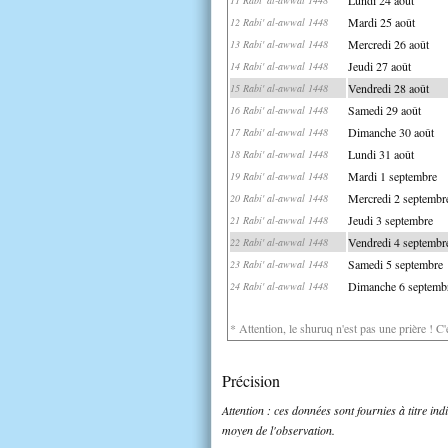
Mardi 25 août
12 Rabi' al-awwal 1448
Mercredi 26 août
13 Rabi' al-awwal 1448
Jeudi 27 août
14 Rabi' al-awwal 1448
Vendredi 28 août
15 Rabi' al-awwal 1448
Samedi 29 août
16 Rabi' al-awwal 1448
Dimanche 30 août
17 Rabi' al-awwal 1448
Lundi 31 août
18 Rabi' al-awwal 1448
Mardi 1 septembre
19 Rabi' al-awwal 1448
Mercredi 2 septembr
20 Rabi' al-awwal 1448
Jeudi 3 septembre
21 Rabi' al-awwal 1448
Vendredi 4 septembr
22 Rabi' al-awwal 1448
Samedi 5 septembre
23 Rabi' al-awwal 1448
Dimanche 6 septemb
24 Rabi' al-awwal 1448
* Attention, le shuruq n'est pas une prière ! C
Précision
Attention : ces données sont fournies à titre in
moyen de l'observation.