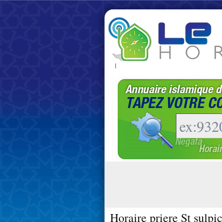
|
Horaire priere St sulpi