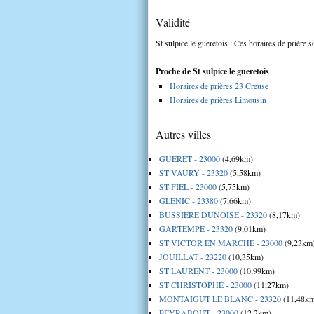
Validité
St sulpice le gueretois : Ces horaires de prière s
Proche de St sulpice le gueretois
Horaires de prières 23 Creuse
Horaires de prières Limousin
Autres villes
GUERET - 23000
(4,69km)
ST VAURY - 23320
(5,58km)
ST FIEL - 23000
(5,75km)
GLENIC - 23380
(7,66km)
BUSSIERE DUNOISE - 23320
(8,17km)
GARTEMPE - 23320
(9,01km)
ST VICTOR EN MARCHE - 23000
(9,23km
JOUILLAT - 23220
(10,35km)
ST LAURENT - 23000
(10,99km)
ST CHRISTOPHE - 23000
(11,27km)
MONTAIGUT LE BLANC - 23320
(11,48k
PEYRABOUT - 23000
(12,2km)