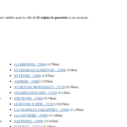
ont valables pour la ville de
St sulpice le gueretois
et ses environs.
LA BRIONNE - 23000
(4,79km)
ST LEGER LE GUERETOIS - 23000
(5,6km)
ST FEYRE - 23000
(5,87km)
ANZEME - 23000
(7,93km)
ST SILVAIN MONTAIGUT - 23320
(8,76km)
CHAMPSANGLARD - 23220
(9,12km)
)
STE FEYRE - 23000
(9,74km)
LE BOURG D HEM - 23220
(10,67km)
LA CHAPELLE TAILLEFERT - 23000
(11,19km)
LA SAUNIERE - 23000
(11,44km)
m)
SAVENNES - 23000
(11,61km)
FLEURAT - 23320
(12,35km)