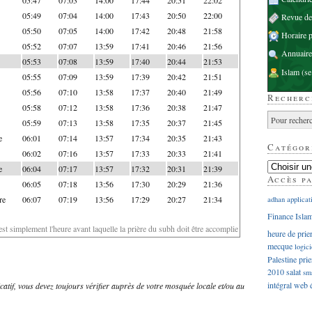
05:49
07:04
14:00
17:43
20:50
22:00
Revue d
05:50
07:05
14:00
17:42
20:48
21:58
Horaire p
05:52
07:07
13:59
17:41
20:46
21:56
Annuaire
05:53
07:08
13:59
17:40
20:44
21:53
Islam
(se
05:55
07:09
13:59
17:39
20:42
21:51
05:56
07:10
13:58
17:37
20:40
21:49
Recherc
05:58
07:12
13:58
17:36
20:38
21:47
05:59
07:13
13:58
17:35
20:37
21:45
e
06:01
07:14
13:57
17:34
20:35
21:43
Catégor
06:02
07:16
13:57
17:33
20:33
21:41
e
06:04
07:17
13:57
17:32
20:31
21:39
Accès p
06:05
07:18
13:56
17:30
20:29
21:36
re
06:07
07:19
13:56
17:29
20:27
21:34
adhan
applicat
Finance Isla
'est simplement l'heure avant laquelle la prière du subh doit être accomplie
heure de prie
mecque
logici
Palestine
prie
2010
salat
sm
intégral
web
dicatif, vous devez toujours vérifier auprès de votre mosquée locale et/ou au