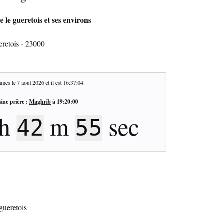
e le gueretois et ses environs
eretois - 23000
mes le
7 août 2026
et il est
16:37:05
.
ine prière :
Maghrib
à
19:20:00
h
m
sec
42
54
 gueretois