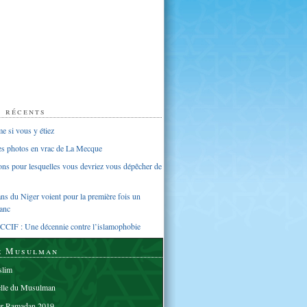
s récents
 si vous y étiez
ues photos en vrac de La Mecque
sons pour lesquelles vous devriez vous dépêcher de
s du Niger voient pour la première fois un
anc
CCIF : Une décennie contre l’islamophobie
e Musulman
lim
elle du Musulman
er Ramadan 2019