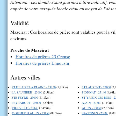
Attention : ces données sont fournies à titre indicatif, vou
auprès de votre mosquée locale et/ou au moyen de l'obser
Validité
Mazeirat : Ces horaires de prière sont valables pour la vi
environs.
Proche de Mazeirat
Horaires de prières 23 Creuse
Horaires de prières Limousin
Autres villes
ST HILAIRE LA PLAINE - 23150
(1,81km)
ST LAURENT - 23000
(3,
LA SAUNIERE - 23000
(3,59km)
PIONNAT - 23140
(4,68k
STE FEYRE - 23000
(5,16km)
ST YRIEIX LES BOIS - 2
PEYRABOUT - 23000
(6,53km)
AJAIN - 23380
(7,44km)
VIGEVILLE - 23140
(7,49km)
AHUN - 23150
(7,87km)
MOUTIER D AHUN - 23150
(8,03km)
SAVENNES - 23000
(8,09