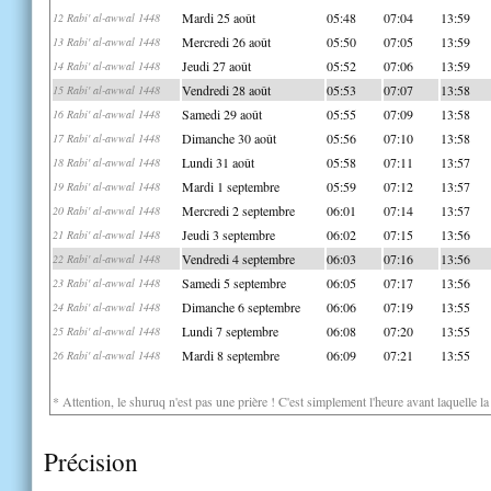
Mardi 25 août
05:48
07:04
13:59
12 Rabi' al-awwal 1448
Mercredi 26 août
05:50
07:05
13:59
13 Rabi' al-awwal 1448
Jeudi 27 août
05:52
07:06
13:59
14 Rabi' al-awwal 1448
Vendredi 28 août
05:53
07:07
13:58
15 Rabi' al-awwal 1448
Samedi 29 août
05:55
07:09
13:58
16 Rabi' al-awwal 1448
Dimanche 30 août
05:56
07:10
13:58
17 Rabi' al-awwal 1448
Lundi 31 août
05:58
07:11
13:57
18 Rabi' al-awwal 1448
Mardi 1 septembre
05:59
07:12
13:57
19 Rabi' al-awwal 1448
Mercredi 2 septembre
06:01
07:14
13:57
20 Rabi' al-awwal 1448
Jeudi 3 septembre
06:02
07:15
13:56
21 Rabi' al-awwal 1448
Vendredi 4 septembre
06:03
07:16
13:56
22 Rabi' al-awwal 1448
Samedi 5 septembre
06:05
07:17
13:56
23 Rabi' al-awwal 1448
Dimanche 6 septembre
06:06
07:19
13:55
24 Rabi' al-awwal 1448
Lundi 7 septembre
06:08
07:20
13:55
25 Rabi' al-awwal 1448
Mardi 8 septembre
06:09
07:21
13:55
26 Rabi' al-awwal 1448
* Attention, le shuruq n'est pas une prière ! C'est simplement l'heure avant laquelle l
Précision