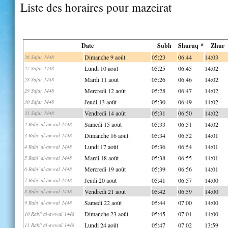
Liste des horaires pour mazeirat
Date
Subh
Shuruq *
Zhur
Dimanche 9 août
05:23
06:44
14:03
26 Safar 1448
Lundi 10 août
05:25
06:45
14:02
27 Safar 1448
Mardi 11 août
05:26
06:46
14:02
28 Safar 1448
Mercredi 12 août
05:28
06:47
14:02
29 Safar 1448
Jeudi 13 août
05:30
06:49
14:02
30 Safar 1448
Vendredi 14 août
05:31
06:50
14:02
31 Safar 1448
Samedi 15 août
05:33
06:51
14:02
2 Rabi' al-awwal 1448
Dimanche 16 août
05:34
06:52
14:01
3 Rabi' al-awwal 1448
Lundi 17 août
05:36
06:54
14:01
4 Rabi' al-awwal 1448
Mardi 18 août
05:38
06:55
14:01
5 Rabi' al-awwal 1448
Mercredi 19 août
05:39
06:56
14:01
6 Rabi' al-awwal 1448
Jeudi 20 août
05:41
06:57
14:00
7 Rabi' al-awwal 1448
Vendredi 21 août
05:42
06:59
14:00
8 Rabi' al-awwal 1448
Samedi 22 août
05:44
07:00
14:00
9 Rabi' al-awwal 1448
Dimanche 23 août
05:45
07:01
14:00
10 Rabi' al-awwal 1448
Lundi 24 août
05:47
07:02
13:59
11 Rabi' al-awwal 1448