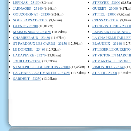
LEPINAS - 23150
(8,34km)
ST FEYRE - 23000
(8,85k
JARNAGES - 23140
(9,14km)
GUERET - 23000
(9,17km
GOUZOUGNAT - 23230
(9,24km)
ST FIEL - 23000
(9,62km)
SOUS PARSAT - 23150
(9,68km)
CRESSAT - 23140
(9,84k
GLENIC - 23380
(10,01km)
ST CHRISTOPHE - 23000
MAISONNISSES - 23150
(10,79km)
LAVAVEIX LES MINES - 
CHAMBERAUD - 23480
(11,67km)
LA CHAPELLE TAILLEFE
ST PARDOUX LES CARDS - 23150
(12,59km)
BLAUDEIX - 23140
(12,7
LE DONZEIL - 23480
(12,72km)
ST LEGER LE GUERETOIS
LADAPEYRE - 23270
(13,03km)
ST VICTOR EN MARCHE 
JOUILLAT - 23220
(13,32km)
ST MARTIAL LE MONT -
ST SULPICE LE GUERETOIS - 23000
(13,46km)
RIMONDEIX - 23140
(13
LA CHAPELLE ST MARTIAL - 23250
(13,54km)
ST ELOI - 23000
(13,64km
SARDENT - 23250
(13,92km)