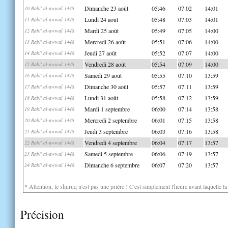
Dimanche 23 août
05:46
07:02
14:01
10 Rabi' al-awwal 1448
Lundi 24 août
05:48
07:03
14:01
11 Rabi' al-awwal 1448
Mardi 25 août
05:49
07:05
14:00
12 Rabi' al-awwal 1448
Mercredi 26 août
05:51
07:06
14:00
13 Rabi' al-awwal 1448
Jeudi 27 août
05:52
07:07
14:00
14 Rabi' al-awwal 1448
Vendredi 28 août
05:54
07:09
14:00
15 Rabi' al-awwal 1448
Samedi 29 août
05:55
07:10
13:59
16 Rabi' al-awwal 1448
Dimanche 30 août
05:57
07:11
13:59
17 Rabi' al-awwal 1448
Lundi 31 août
05:58
07:12
13:59
18 Rabi' al-awwal 1448
Mardi 1 septembre
06:00
07:14
13:58
19 Rabi' al-awwal 1448
Mercredi 2 septembre
06:01
07:15
13:58
20 Rabi' al-awwal 1448
Jeudi 3 septembre
06:03
07:16
13:58
21 Rabi' al-awwal 1448
Vendredi 4 septembre
06:04
07:17
13:57
22 Rabi' al-awwal 1448
Samedi 5 septembre
06:06
07:19
13:57
23 Rabi' al-awwal 1448
Dimanche 6 septembre
06:07
07:20
13:57
24 Rabi' al-awwal 1448
* Attention, le shuruq n'est pas une prière ! C'est simplement l'heure avant laquelle l
Précision