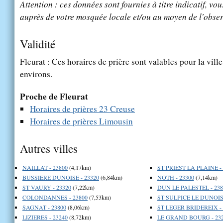
Attention : ces données sont fournies à titre indicatif, vou
auprès de votre mosquée locale et/ou au moyen de l'obser
Validité
Fleurat : Ces horaires de prière sont valables pour la vill
environs.
Proche de Fleurat
Horaires de prières 23 Creuse
Horaires de prières Limousin
Autres villes
NAILLAT - 23800
(4,17km)
ST PRIEST LA PLAINE - 
BUSSIERE DUNOISE - 23320
(6,84km)
NOTH - 23300
(7,14km)
ST VAURY - 23320
(7,22km)
DUN LE PALESTEL - 238
COLONDANNES - 23800
(7,53km)
ST SULPICE LE DUNOIS 
SAGNAT - 23800
(8,06km)
ST LEGER BRIDEREIX - 
LIZIERES - 23240
(8,72km)
LE GRAND BOURG - 23