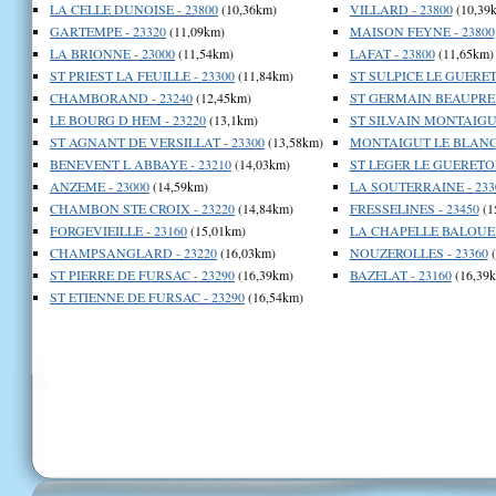
LA CELLE DUNOISE - 23800
(10,36km)
VILLARD - 23800
(10,39
GARTEMPE - 23320
(11,09km)
MAISON FEYNE - 23800
LA BRIONNE - 23000
(11,54km)
LAFAT - 23800
(11,65km)
ST PRIEST LA FEUILLE - 23300
(11,84km)
ST SULPICE LE GUERETO
CHAMBORAND - 23240
(12,45km)
ST GERMAIN BEAUPRE -
LE BOURG D HEM - 23220
(13,1km)
ST SILVAIN MONTAIGUT
ST AGNANT DE VERSILLAT - 23300
(13,58km)
MONTAIGUT LE BLANC 
BENEVENT L ABBAYE - 23210
(14,03km)
ST LEGER LE GUERETOIS
ANZEME - 23000
(14,59km)
LA SOUTERRAINE - 233
CHAMBON STE CROIX - 23220
(14,84km)
FRESSELINES - 23450
(1
FORGEVIEILLE - 23160
(15,01km)
LA CHAPELLE BALOUE -
CHAMPSANGLARD - 23220
(16,03km)
NOUZEROLLES - 23360
(
ST PIERRE DE FURSAC - 23290
(16,39km)
BAZELAT - 23160
(16,39
ST ETIENNE DE FURSAC - 23290
(16,54km)