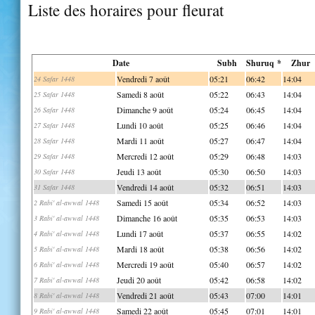
Liste des horaires pour fleurat
Date
Subh
Shuruq *
Zhur
Vendredi 7 août
05:21
06:42
14:04
24 Safar 1448
Samedi 8 août
05:22
06:43
14:04
25 Safar 1448
Dimanche 9 août
05:24
06:45
14:04
26 Safar 1448
Lundi 10 août
05:25
06:46
14:04
27 Safar 1448
Mardi 11 août
05:27
06:47
14:04
28 Safar 1448
Mercredi 12 août
05:29
06:48
14:03
29 Safar 1448
Jeudi 13 août
05:30
06:50
14:03
30 Safar 1448
Vendredi 14 août
05:32
06:51
14:03
31 Safar 1448
Samedi 15 août
05:34
06:52
14:03
2 Rabi' al-awwal 1448
Dimanche 16 août
05:35
06:53
14:03
3 Rabi' al-awwal 1448
Lundi 17 août
05:37
06:55
14:02
4 Rabi' al-awwal 1448
Mardi 18 août
05:38
06:56
14:02
5 Rabi' al-awwal 1448
Mercredi 19 août
05:40
06:57
14:02
6 Rabi' al-awwal 1448
Jeudi 20 août
05:42
06:58
14:02
7 Rabi' al-awwal 1448
Vendredi 21 août
05:43
07:00
14:01
8 Rabi' al-awwal 1448
Samedi 22 août
05:45
07:01
14:01
9 Rabi' al-awwal 1448