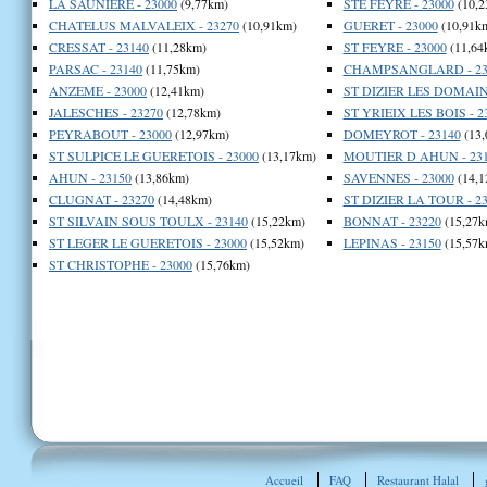
LA SAUNIERE - 23000
(9,77km)
STE FEYRE - 23000
(10,2
CHATELUS MALVALEIX - 23270
(10,91km)
GUERET - 23000
(10,91k
CRESSAT - 23140
(11,28km)
ST FEYRE - 23000
(11,64
PARSAC - 23140
(11,75km)
CHAMPSANGLARD - 23
ANZEME - 23000
(12,41km)
ST DIZIER LES DOMAINE
JALESCHES - 23270
(12,78km)
ST YRIEIX LES BOIS - 2
PEYRABOUT - 23000
(12,97km)
DOMEYROT - 23140
(13,
ST SULPICE LE GUERETOIS - 23000
(13,17km)
MOUTIER D AHUN - 23
AHUN - 23150
(13,86km)
SAVENNES - 23000
(14,1
CLUGNAT - 23270
(14,48km)
ST DIZIER LA TOUR - 2
ST SILVAIN SOUS TOULX - 23140
(15,22km)
BONNAT - 23220
(15,27k
ST LEGER LE GUERETOIS - 23000
(15,52km)
LEPINAS - 23150
(15,57k
ST CHRISTOPHE - 23000
(15,76km)
Accueil
FAQ
Restaurant Halal