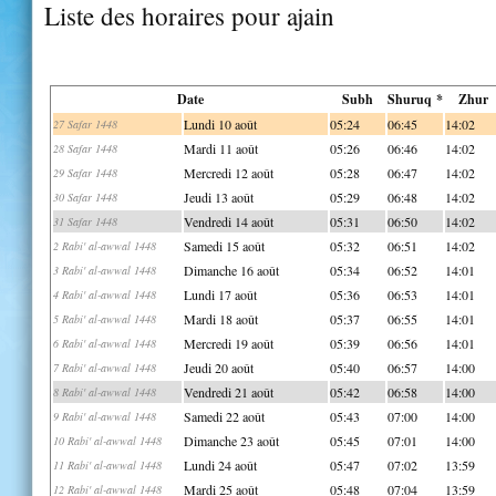
Liste des horaires pour ajain
Date
Subh
Shuruq *
Zhur
Lundi 10 août
05:24
06:45
14:02
27 Safar 1448
Mardi 11 août
05:26
06:46
14:02
28 Safar 1448
Mercredi 12 août
05:28
06:47
14:02
29 Safar 1448
Jeudi 13 août
05:29
06:48
14:02
30 Safar 1448
Vendredi 14 août
05:31
06:50
14:02
31 Safar 1448
Samedi 15 août
05:32
06:51
14:02
2 Rabi' al-awwal 1448
Dimanche 16 août
05:34
06:52
14:01
3 Rabi' al-awwal 1448
Lundi 17 août
05:36
06:53
14:01
4 Rabi' al-awwal 1448
Mardi 18 août
05:37
06:55
14:01
5 Rabi' al-awwal 1448
Mercredi 19 août
05:39
06:56
14:01
6 Rabi' al-awwal 1448
Jeudi 20 août
05:40
06:57
14:00
7 Rabi' al-awwal 1448
Vendredi 21 août
05:42
06:58
14:00
8 Rabi' al-awwal 1448
Samedi 22 août
05:43
07:00
14:00
9 Rabi' al-awwal 1448
Dimanche 23 août
05:45
07:01
14:00
10 Rabi' al-awwal 1448
Lundi 24 août
05:47
07:02
13:59
11 Rabi' al-awwal 1448
Mardi 25 août
05:48
07:04
13:59
12 Rabi' al-awwal 1448