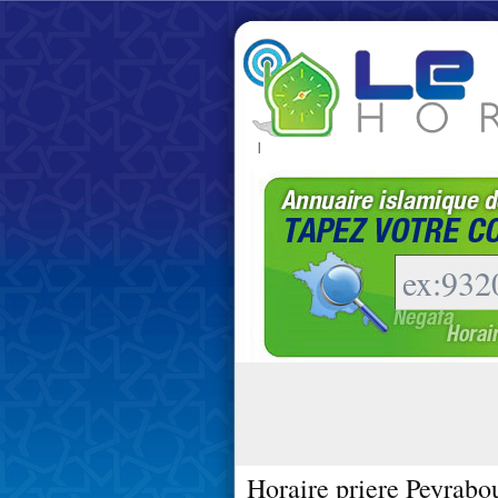
|
Horaire priere Peyrabo