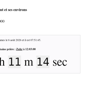
t et ses environs
000
mes le
6 août 2026
et il est
07:51:46
.
haine prière :
Zuhr
à
12:03:00
h
m
sec
11
13