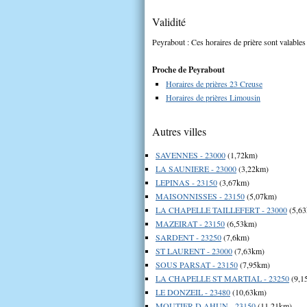
Validité
Peyrabout : Ces horaires de prière sont valables
Proche de Peyrabout
Horaires de prières 23 Creuse
Horaires de prières Limousin
Autres villes
SAVENNES - 23000
(1,72km)
LA SAUNIERE - 23000
(3,22km)
LEPINAS - 23150
(3,67km)
MAISONNISSES - 23150
(5,07km)
LA CHAPELLE TAILLEFERT - 23000
(5,6
MAZEIRAT - 23150
(6,53km)
SARDENT - 23250
(7,6km)
ST LAURENT - 23000
(7,63km)
SOUS PARSAT - 23150
(7,95km)
LA CHAPELLE ST MARTIAL - 23250
(9,1
LE DONZEIL - 23480
(10,63km)
MOUTIER D AHUN - 23150
(11,21km)