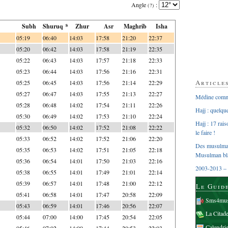
Angle
:
(?)
Subh
Shuruq *
Zhur
Asr
Maghrib
Isha
05:19
06:40
14:03
17:58
21:20
22:37
05:20
06:42
14:03
17:58
21:19
22:35
05:22
06:43
14:03
17:57
21:18
22:33
05:23
06:44
14:03
17:56
21:16
22:31
Article
05:25
06:45
14:03
17:56
21:14
22:29
05:27
06:47
14:03
17:55
21:13
22:27
Médine comme
05:28
06:48
14:02
17:54
21:11
22:26
Hajj : quelq
05:30
06:49
14:02
17:53
21:10
22:24
Hajj : 17 rai
05:32
06:50
14:02
17:52
21:08
22:22
le faire !
05:33
06:52
14:02
17:52
21:06
22:20
Des musulman
05:35
06:53
14:02
17:51
21:05
22:18
Musulman bl
05:36
06:54
14:01
17:50
21:03
22:16
2003-2013 – 
05:38
06:55
14:01
17:49
21:01
22:14
05:39
06:57
14:01
17:48
21:00
22:12
Le Guid
05:41
06:58
14:01
17:47
20:58
22:09
Sms4mus
05:43
06:59
14:01
17:46
20:56
22:07
La Citad
05:44
07:00
14:00
17:45
20:54
22:05
Calendri
05:46
07:02
14:00
17:44
20:53
22:03