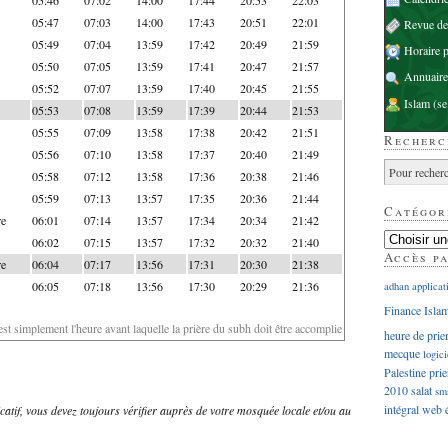
05:47
07:03
14:00
17:43
20:51
22:01
Revue d
05:49
07:04
13:59
17:42
20:49
21:59
Horaire p
05:50
07:05
13:59
17:41
20:47
21:57
Annuaire
05:52
07:07
13:59
17:40
20:45
21:55
Islam
(se
05:53
07:08
13:59
17:39
20:44
21:53
05:55
07:09
13:58
17:38
20:42
21:51
Recherc
05:56
07:10
13:58
17:37
20:40
21:49
05:58
07:12
13:58
17:36
20:38
21:46
05:59
07:13
13:57
17:35
20:36
21:44
Catégor
re
06:01
07:14
13:57
17:34
20:34
21:42
06:02
07:15
13:57
17:32
20:32
21:40
Accès p
re
06:04
07:17
13:56
17:31
20:30
21:38
06:05
07:18
13:56
17:30
20:29
21:36
adhan
applicat
Finance Isla
'est simplement l'heure avant laquelle la prière du subh doit être accomplie
heure de prie
mecque
logici
Palestine
prie
2010
salat
sm
intégral
web
dicatif, vous devez toujours vérifier auprès de votre mosquée locale et/ou au