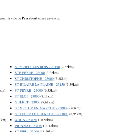
 pour la ville de
Peyrabout
et ses environs.
ST YRIEIX LES BOIS - 23150
(2,32km)
STE FEYRE - 23000
(3,22km)
ST CHRISTOPHE - 23000
(3,88km)
ST HILAIRE LA PLAINE - 23150
(5,39km)
3km)
ST FEYRE - 23000
(6,33km)
ST ELOI - 23000
(7,11km)
GUERET - 23000
(7,61km)
ST VICTOR EN MARCHE - 23000
(7,63km)
ST LEGER LE GUERETOIS - 23000
(8,95km)
5km)
AHUN - 23150
(10,56km)
PIONNAT - 23140
(11,18km)
ST FIEL - 23000
(11,29km)