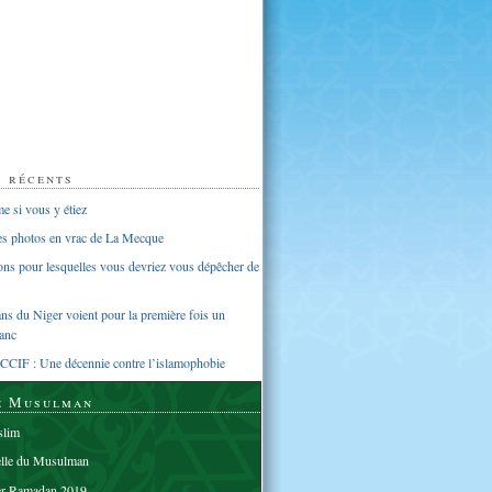
s récents
 si vous y étiez
ues photos en vrac de La Mecque
sons pour lesquelles vous devriez vous dépêcher de
s du Niger voient pour la première fois un
anc
CCIF : Une décennie contre l’islamophobie
e Musulman
lim
elle du Musulman
er Ramadan 2019