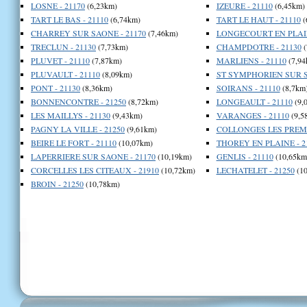
LOSNE - 21170
(6,23km)
IZEURE - 21110
(6,45km)
TART LE BAS - 21110
(6,74km)
TART LE HAUT - 21110
(
CHARREY SUR SAONE - 21170
(7,46km)
LONGECOURT EN PLAIN
TRECLUN - 21130
(7,73km)
CHAMPDOTRE - 21130
(
PLUVET - 21110
(7,87km)
MARLIENS - 21110
(7,94
PLUVAULT - 21110
(8,09km)
ST SYMPHORIEN SUR S
PONT - 21130
(8,36km)
SOIRANS - 21110
(8,7km
BONNENCONTRE - 21250
(8,72km)
LONGEAULT - 21110
(9,
LES MAILLYS - 21130
(9,43km)
VARANGES - 21110
(9,5
PAGNY LA VILLE - 21250
(9,61km)
COLLONGES LES PREMIE
BEIRE LE FORT - 21110
(10,07km)
THOREY EN PLAINE - 2
LAPERRIERE SUR SAONE - 21170
(10,19km)
GENLIS - 21110
(10,65km
CORCELLES LES CITEAUX - 21910
(10,72km)
LECHATELET - 21250
(10
BROIN - 21250
(10,78km)