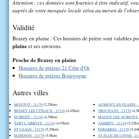
Attention : ces données sont fournies à titre indicatif, vou
auprès de votre mosquée locale et/ou au moyen de l'obser
Validité
Brazey en plaine : Ces horaires de prière sont valables po
plaine
et ses environs.
Proche de Brazey en plaine
Horaires de prières 21 Côte d'Or
Horaires de prières Bourgogne
Autres villes
MONTOT - 21170
(2,25km)
AUBIGNY EN PLAINE - 
BESSEY LES CITEAUX - 21110
(4,45km)
TROUHANS - 21170
(4,5
ECHIGEY - 21110
(4,58km)
MAGNY LES AUBIGNY -
TART L ABBAYE - 21110
(4,93km)
AISEREY - 21110
(5,22km
ST USAGE - 21170
(5,29km)
ESBARRES - 21170
(5,44
ECHENON - 21170
(5,9km)
ST JEAN DE LOSNE - 21