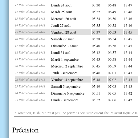
Lundi 24 août
05:30
06:48
13:47
11 Rabi' al-awwal 1448
Mardi 25 août
05:32
06:49
13:46
12 Rabi' al-awwal 1448
Mercredi 26 août
05:34
06:50
13:46
13 Rabi' al-awwal 1448
Jeudi 27 août
05:35
06:52
13:46
14 Rabi' al-awwal 1448
Vendredi 28 août
05:37
06:53
13:45
15 Rabi' al-awwal 1448
Samedi 29 août
05:38
06:54
13:45
16 Rabi' al-awwal 1448
Dimanche 30 août
05:40
06:56
13:45
17 Rabi' al-awwal 1448
Lundi 31 août
05:42
06:57
13:44
18 Rabi' al-awwal 1448
Mardi 1 septembre
05:43
06:58
13:44
19 Rabi' al-awwal 1448
Mercredi 2 septembre
05:45
06:59
13:44
20 Rabi' al-awwal 1448
Jeudi 3 septembre
05:46
07:01
13:43
21 Rabi' al-awwal 1448
Vendredi 4 septembre
05:48
07:02
13:43
22 Rabi' al-awwal 1448
Samedi 5 septembre
05:49
07:03
13:43
23 Rabi' al-awwal 1448
Dimanche 6 septembre
05:51
07:05
13:42
24 Rabi' al-awwal 1448
Lundi 7 septembre
05:52
07:06
13:42
25 Rabi' al-awwal 1448
* Attention, le shuruq n'est pas une prière ! C'est simplement l'heure avant laquelle l
Précision