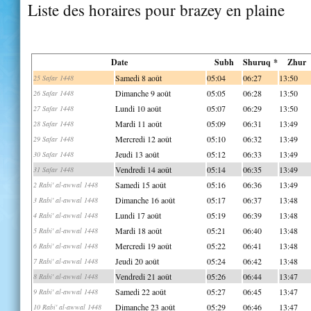
Liste des horaires pour brazey en plaine
Date
Subh
Shuruq *
Zhur
Samedi 8 août
05:04
06:27
13:50
25 Safar 1448
Dimanche 9 août
05:05
06:28
13:50
26 Safar 1448
Lundi 10 août
05:07
06:29
13:50
27 Safar 1448
Mardi 11 août
05:09
06:31
13:49
28 Safar 1448
Mercredi 12 août
05:10
06:32
13:49
29 Safar 1448
Jeudi 13 août
05:12
06:33
13:49
30 Safar 1448
Vendredi 14 août
05:14
06:35
13:49
31 Safar 1448
Samedi 15 août
05:16
06:36
13:49
2 Rabi' al-awwal 1448
Dimanche 16 août
05:17
06:37
13:48
3 Rabi' al-awwal 1448
Lundi 17 août
05:19
06:39
13:48
4 Rabi' al-awwal 1448
Mardi 18 août
05:21
06:40
13:48
5 Rabi' al-awwal 1448
Mercredi 19 août
05:22
06:41
13:48
6 Rabi' al-awwal 1448
Jeudi 20 août
05:24
06:42
13:48
7 Rabi' al-awwal 1448
Vendredi 21 août
05:26
06:44
13:47
8 Rabi' al-awwal 1448
Samedi 22 août
05:27
06:45
13:47
9 Rabi' al-awwal 1448
Dimanche 23 août
05:29
06:46
13:47
10 Rabi' al-awwal 1448