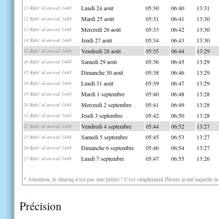
Lundi 24 août
05:30
06:40
13:31
11 Rabi' al-awwal 1448
Mardi 25 août
05:31
06:41
13:30
12 Rabi' al-awwal 1448
Mercredi 26 août
05:33
06:42
13:30
13 Rabi' al-awwal 1448
Jeudi 27 août
05:34
06:43
13:30
14 Rabi' al-awwal 1448
Vendredi 28 août
05:35
06:44
13:29
15 Rabi' al-awwal 1448
Samedi 29 août
05:36
06:45
13:29
16 Rabi' al-awwal 1448
Dimanche 30 août
05:38
06:46
13:29
17 Rabi' al-awwal 1448
Lundi 31 août
05:39
06:47
13:29
18 Rabi' al-awwal 1448
Mardi 1 septembre
05:40
06:48
13:28
19 Rabi' al-awwal 1448
Mercredi 2 septembre
05:41
06:49
13:28
20 Rabi' al-awwal 1448
Jeudi 3 septembre
05:42
06:50
13:28
21 Rabi' al-awwal 1448
Vendredi 4 septembre
05:44
06:52
13:27
22 Rabi' al-awwal 1448
Samedi 5 septembre
05:45
06:53
13:27
23 Rabi' al-awwal 1448
Dimanche 6 septembre
05:46
06:54
13:27
24 Rabi' al-awwal 1448
Lundi 7 septembre
05:47
06:55
13:26
25 Rabi' al-awwal 1448
* Attention, le shuruq n'est pas une prière ! C'est simplement l'heure avant laquelle l
Précision