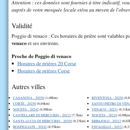
Attention : ces données sont fournies à titre indicatif, vou
auprès de votre mosquée locale et/ou au moyen de l'obser
Validité
Poggio di venaco : Ces horaires de prière sont valables po
venaco
et ses environs.
Proche de Poggio di venaco
Horaires de prières 20 Corse
Horaires de prières Corse
Autres villes
CASANOVA - 20250
(1,08km)
RIVENTOSA - 20250
(0,
CORTE - 20250
(6,04km)
SANTO PIETRO DI VENA
NOCETA - 20242
(6,98km)
VENACO - 20231
(6,31km
CASTELLARE DI MERCURIO - 20212
(7,7km)
NOCETA - 20219
(6,98km
SANTA LUCIA DI MERCURIO - 20250
(8,23km)
ERBAJOLO - 20212
(8,02
ROSPIGLIANI - 20242
(8,55km)
FAVALELLO - 20212
(8,2