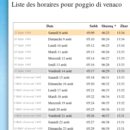
Liste des horaires pour poggio di venaco
Date
Subh
Shuruq *
Zhur
Samedi 8 août
05:09
06:23
13:34
25 Safar 1448
Dimanche 9 août
05:10
06:24
13:34
26 Safar 1448
Lundi 10 août
05:12
06:25
13:34
27 Safar 1448
Mardi 11 août
05:13
06:26
13:33
28 Safar 1448
Mercredi 12 août
05:14
06:27
13:33
29 Safar 1448
Jeudi 13 août
05:16
06:28
13:33
30 Safar 1448
Vendredi 14 août
05:17
06:29
13:33
31 Safar 1448
Samedi 15 août
05:18
06:31
13:33
2 Rabi' al-awwal 1448
Dimanche 16 août
05:20
06:32
13:33
3 Rabi' al-awwal 1448
Lundi 17 août
05:21
06:33
13:32
4 Rabi' al-awwal 1448
Mardi 18 août
05:22
06:34
13:32
5 Rabi' al-awwal 1448
Mercredi 19 août
05:24
06:35
13:32
6 Rabi' al-awwal 1448
Jeudi 20 août
05:25
06:36
13:32
7 Rabi' al-awwal 1448
Vendredi 21 août
05:26
06:37
13:31
8 Rabi' al-awwal 1448
Samedi 22 août
05:27
06:38
13:31
9 Rabi' al-awwal 1448
Dimanche 23 août
05:29
06:39
13:31
10 Rabi' al-awwal 1448