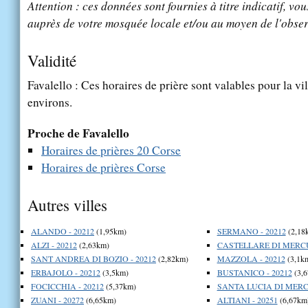
Attention : ces données sont fournies à titre indicatif, vou
auprès de votre mosquée locale et/ou au moyen de l'obser
Validité
Favalello : Ces horaires de prière sont valables pour la vi
environs.
Proche de Favalello
Horaires de prières 20 Corse
Horaires de prières Corse
Autres villes
ALANDO - 20212
(1,95km)
SERMANO - 20212
(2,18
ALZI - 20212
(2,63km)
CASTELLARE DI MERCU
SANT ANDREA DI BOZIO - 20212
(2,82km)
MAZZOLA - 20212
(3,1k
ERBAJOLO - 20212
(3,5km)
BUSTANICO - 20212
(3,
FOCICCHIA - 20212
(5,37km)
SANTA LUCIA DI MERCU
ZUANI - 20272
(6,65km)
ALTIANI - 20251
(6,67km