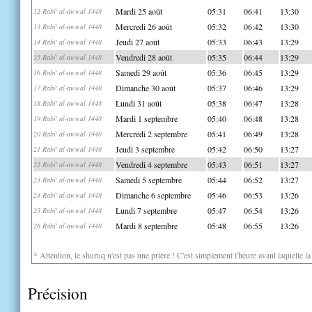
Mardi 25 août
05:31
06:41
13:30
12 Rabi' al-awwal 1448
Mercredi 26 août
05:32
06:42
13:30
13 Rabi' al-awwal 1448
Jeudi 27 août
05:33
06:43
13:29
14 Rabi' al-awwal 1448
Vendredi 28 août
05:35
06:44
13:29
15 Rabi' al-awwal 1448
Samedi 29 août
05:36
06:45
13:29
16 Rabi' al-awwal 1448
Dimanche 30 août
05:37
06:46
13:29
17 Rabi' al-awwal 1448
Lundi 31 août
05:38
06:47
13:28
18 Rabi' al-awwal 1448
Mardi 1 septembre
05:40
06:48
13:28
19 Rabi' al-awwal 1448
Mercredi 2 septembre
05:41
06:49
13:28
20 Rabi' al-awwal 1448
Jeudi 3 septembre
05:42
06:50
13:27
21 Rabi' al-awwal 1448
Vendredi 4 septembre
05:43
06:51
13:27
22 Rabi' al-awwal 1448
Samedi 5 septembre
05:44
06:52
13:27
23 Rabi' al-awwal 1448
Dimanche 6 septembre
05:46
06:53
13:26
24 Rabi' al-awwal 1448
Lundi 7 septembre
05:47
06:54
13:26
25 Rabi' al-awwal 1448
Mardi 8 septembre
05:48
06:55
13:26
26 Rabi' al-awwal 1448
* Attention, le shuruq n'est pas une prière ! C'est simplement l'heure avant laquelle l
Précision