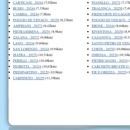
CARTICASI - 20244
(7,02km)
PIANELLO - 20272
(7,17
RUSIO - 20244
(7,33km)
TRALONCA - 20250
(7,4
CAMBIA - 20244
(7,8km)
PIEDICORTE DI GAGGIO
POGGIO DE VENACO - 20250
(8,23km)
POGGIO DI VENACO - 2
AMPRIANI - 20272
(8,42km)
ERONE - 20244
(8,64km)
PIETRASERENA - 20251
(8,9km)
RIVENTOSA - 20250
(8,
ZALANA - 20272
(9,06km)
CASANOVA - 20250
(9,3
LANO - 20244
(9,84km)
SANTO PIETRO DI VENA
SAN LORENZO - 20244
(9,94km)
CORTE - 20250
(10,06km)
MATRA - 20270
(10,31km)
OMESSA - 20236
(10,34k
PERELLI - 20234
(10,48km)
PIETRICAGGIO - 20234
(
PIOBETTA - 20234
(10,62km)
CARCHETO BRUSTICO -
PIEDIPARTINO - 20229
(10,9km)
PIE D OREZZA - 20229
(1
CARPINETO - 20229
(11,19km)