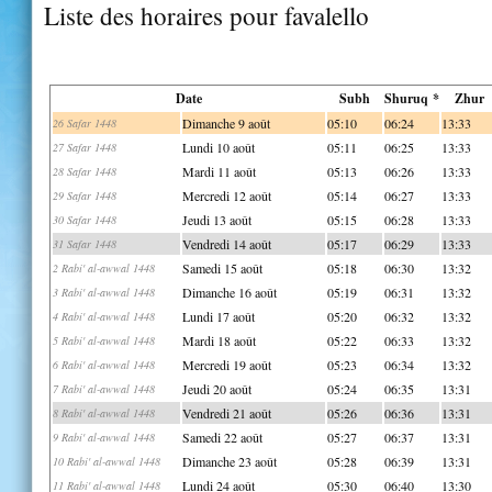
Liste des horaires pour favalello
Date
Subh
Shuruq *
Zhur
Dimanche 9 août
05:10
06:24
13:33
26 Safar 1448
Lundi 10 août
05:11
06:25
13:33
27 Safar 1448
Mardi 11 août
05:13
06:26
13:33
28 Safar 1448
Mercredi 12 août
05:14
06:27
13:33
29 Safar 1448
Jeudi 13 août
05:15
06:28
13:33
30 Safar 1448
Vendredi 14 août
05:17
06:29
13:33
31 Safar 1448
Samedi 15 août
05:18
06:30
13:32
2 Rabi' al-awwal 1448
Dimanche 16 août
05:19
06:31
13:32
3 Rabi' al-awwal 1448
Lundi 17 août
05:20
06:32
13:32
4 Rabi' al-awwal 1448
Mardi 18 août
05:22
06:33
13:32
5 Rabi' al-awwal 1448
Mercredi 19 août
05:23
06:34
13:32
6 Rabi' al-awwal 1448
Jeudi 20 août
05:24
06:35
13:31
7 Rabi' al-awwal 1448
Vendredi 21 août
05:26
06:36
13:31
8 Rabi' al-awwal 1448
Samedi 22 août
05:27
06:37
13:31
9 Rabi' al-awwal 1448
Dimanche 23 août
05:28
06:39
13:31
10 Rabi' al-awwal 1448
Lundi 24 août
05:30
06:40
13:30
11 Rabi' al-awwal 1448