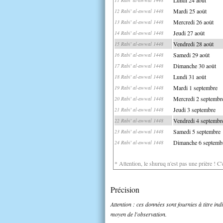
Mardi 25 août
12 Rabi' al-awwal 1448
Mercredi 26 août
13 Rabi' al-awwal 1448
Jeudi 27 août
14 Rabi' al-awwal 1448
Vendredi 28 août
15 Rabi' al-awwal 1448
Samedi 29 août
16 Rabi' al-awwal 1448
Dimanche 30 août
17 Rabi' al-awwal 1448
Lundi 31 août
18 Rabi' al-awwal 1448
Mardi 1 septembre
19 Rabi' al-awwal 1448
Mercredi 2 septembr
20 Rabi' al-awwal 1448
Jeudi 3 septembre
21 Rabi' al-awwal 1448
Vendredi 4 septembr
22 Rabi' al-awwal 1448
Samedi 5 septembre
23 Rabi' al-awwal 1448
Dimanche 6 septemb
24 Rabi' al-awwal 1448
* Attention, le shuruq n'est pas une prière ! C
Précision
Attention : ces données sont fournies à titre in
moyen de l'observation.