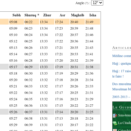
Angle
:
(?)
Subh
Shuruq *
Zhur
Asr
Maghrib
Isha
05:08
06:22
13:34
17:24
20:40
21:49
05:09
06:23
13:34
17:23
20:39
21:48
05:10
06:24
13:34
17:22
20:37
21:46
05:12
06:25
13:33
17:22
20:36
21:44
Article
05:13
06:26
13:33
17:21
20:35
21:43
05:14
06:27
13:33
17:21
20:33
21:41
Médine comme
05:16
06:28
13:33
17:20
20:32
21:39
Hajj : quelq
05:17
06:29
13:33
17:19
20:31
21:38
Hajj : 17 rai
05:18
06:30
13:33
17:19
20:29
21:36
le faire !
05:20
06:32
13:32
17:18
20:28
21:34
Des musulman
05:21
06:33
13:32
17:17
20:26
21:33
Musulman bl
05:22
06:34
13:32
17:17
20:25
21:31
2003-2013 – 
05:24
06:35
13:32
17:16
20:23
21:29
05:25
06:36
13:31
17:15
20:22
21:27
Le Guid
05:26
06:37
13:31
17:14
20:20
21:25
Sms4mus
05:27
06:38
13:31
17:13
20:18
21:24
La Citad
05:29
06:39
13:31
17:13
20:17
21:22
Calendri
05:30
06:40
13:30
17:12
20:15
21:20