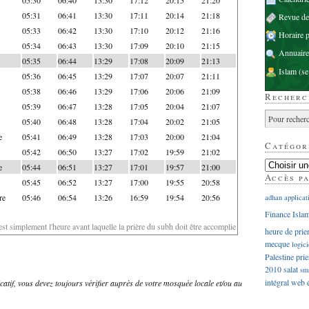
05:31
06:41
13:30
17:11
20:14
21:18
Revue d
05:33
06:42
13:30
17:10
20:12
21:16
Horaire p
05:34
06:43
13:30
17:09
20:10
21:15
Annuaire
05:35
06:44
13:29
17:08
20:09
21:13
Islam
(se
05:36
06:45
13:29
17:07
20:07
21:11
05:38
06:46
13:29
17:06
20:06
21:09
Recherc
05:39
06:47
13:28
17:05
20:04
21:07
05:40
06:48
13:28
17:04
20:02
21:05
e
05:41
06:49
13:28
17:03
20:00
21:04
Catégor
05:42
06:50
13:27
17:02
19:59
21:02
e
05:44
06:51
13:27
17:01
19:57
21:00
Accès p
05:45
06:52
13:27
17:00
19:55
20:58
re
05:46
06:54
13:26
16:59
19:54
20:56
adhan
applicat
Finance Isla
'est simplement l'heure avant laquelle la prière du subh doit être accomplie
heure de prie
mecque
logici
Palestine
prie
2010
salat
sm
intégral
web
dicatif, vous devez toujours vérifier auprès de votre mosquée locale et/ou au