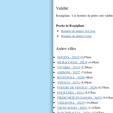
Validité
Rospigliani : Ces horaires de prière sont valable
Proche de Rospigliani
Horaires de prières 20 Corse
Horaires de prières Corse
Autres villes
NOCETA - 20219
(2,07km)
MURACCIOLE - 20219
(4,44km)
VIVARIO - 20219
(5,28km)
GHISONI - 20227
(7,61km)
RIVENTOSA - 20250
(8km)
VENACO - 20231
(8,49km)
POGGIO DE VENACO - 20250
(8,55km)
FOCICCHIA - 20212
(8,67km)
PIEDICORTE DI GAGGIO - 20251
(9,61km
VIZZAVONA - 20219
(10,46km)
GIUNCAGGIO - 20251
(11,62km)
PANCHERACCIA - 20251
(12,07km)