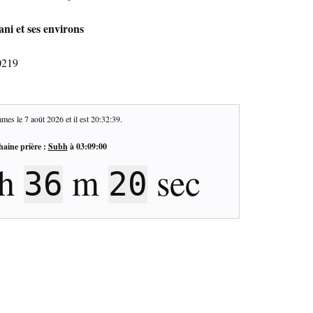
ani et ses environs
0219
mes le
7 août 2026
et il est
20:32:40
.
haine prière :
Subh
à
03:09:00
h
m
sec
36
19