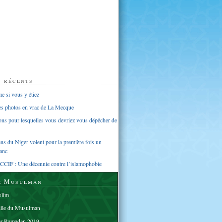
s récents
 si vous y étiez
ues photos en vrac de La Mecque
sons pour lesquelles vous devriez vous dépêcher de
s du Niger voient pour la première fois un
anc
CCIF : Une décennie contre l’islamophobie
e Musulman
lim
elle du Musulman
er Ramadan 2019