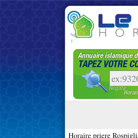
|
Horaire priere Rospigli