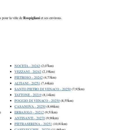
s pour la ville de
Rospigliani
et ses environs.
NOCETA - 20242
(2,07km)
VEZZANI - 20242
(2,19km)
PIETROSO - 20242
(4,73km)
ALTIANI - 20251
(7,44km)
SANTO PIETRO DI VENACO - 20250
(7,92km)
TATTONE - 20219
(8,14km)
POGGIO DI VENACO - 20250
(8,55km)
CASANOVA - 20250
(8,66km)
)
ERBAJOLO - 20212
(9,51km)
ANTISANTI - 20270
(9,96km)
PIETRASERENA - 20251
(10,81km)
CASEVECCHIE - 20270
(11,96km)