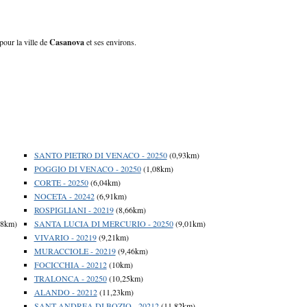
pour la ville de
Casanova
et ses environs.
SANTO PIETRO DI VENACO - 20250
(0,93km)
POGGIO DI VENACO - 20250
(1,08km)
CORTE - 20250
(6,04km)
NOCETA - 20242
(6,91km)
ROSPIGLIANI - 20219
(8,66km)
68km)
SANTA LUCIA DI MERCURIO - 20250
(9,01km)
VIVARIO - 20219
(9,21km)
MURACCIOLE - 20219
(9,46km)
FOCICCHIA - 20212
(10km)
TRALONCA - 20250
(10,25km)
ALANDO - 20212
(11,23km)
SANT ANDREA DI BOZIO - 20212
(11,82km)