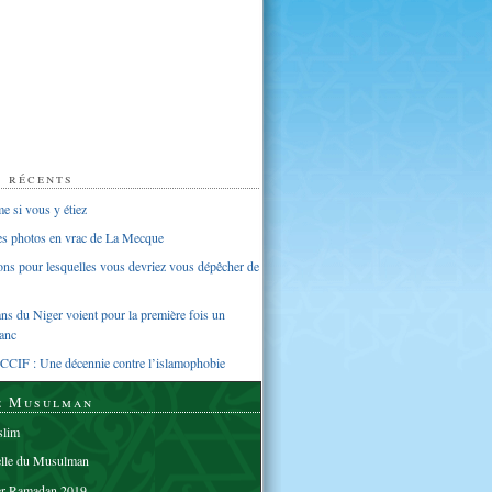
s récents
 si vous y étiez
ues photos en vrac de La Mecque
sons pour lesquelles vous devriez vous dépêcher de
s du Niger voient pour la première fois un
anc
CCIF : Une décennie contre l’islamophobie
e Musulman
lim
elle du Musulman
er Ramadan 2019