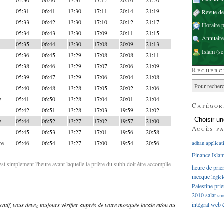
05:31
06:41
13:30
17:11
20:14
21:19
Revue d
05:33
06:42
13:30
17:10
20:12
21:17
Horaire p
05:34
06:43
13:30
17:09
20:11
21:15
Annuaire
05:35
06:44
13:30
17:08
20:09
21:13
Islam
(se
05:36
06:45
13:29
17:08
20:08
21:11
05:38
06:46
13:29
17:07
20:06
21:09
Recherc
05:39
06:47
13:29
17:06
20:04
21:08
05:40
06:48
13:28
17:05
20:02
21:06
e
05:41
06:50
13:28
17:04
20:01
21:04
Catégor
05:42
06:51
13:28
17:03
19:59
21:02
e
05:44
06:52
13:27
17:02
19:57
21:00
Accès p
05:45
06:53
13:27
17:01
19:56
20:58
re
05:46
06:54
13:27
17:00
19:54
20:56
adhan
applicat
Finance Isla
'est simplement l'heure avant laquelle la prière du subh doit être accomplie
heure de prie
mecque
logici
Palestine
prie
2010
salat
sm
intégral
web
dicatif, vous devez toujours vérifier auprès de votre mosquée locale et/ou au