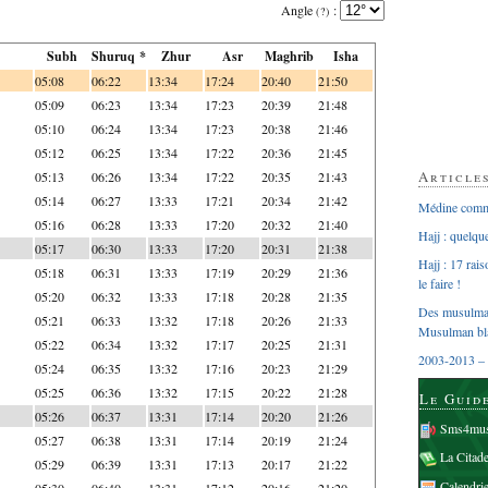
Angle
:
(?)
Subh
Shuruq *
Zhur
Asr
Maghrib
Isha
05:08
06:22
13:34
17:24
20:40
21:50
05:09
06:23
13:34
17:23
20:39
21:48
05:10
06:24
13:34
17:23
20:38
21:46
05:12
06:25
13:34
17:22
20:36
21:45
Article
05:13
06:26
13:34
17:22
20:35
21:43
05:14
06:27
13:33
17:21
20:34
21:42
Médine comme
05:16
06:28
13:33
17:20
20:32
21:40
Hajj : quelq
05:17
06:30
13:33
17:20
20:31
21:38
Hajj : 17 rai
05:18
06:31
13:33
17:19
20:29
21:36
le faire !
05:20
06:32
13:33
17:18
20:28
21:35
Des musulman
05:21
06:33
13:32
17:18
20:26
21:33
Musulman bl
05:22
06:34
13:32
17:17
20:25
21:31
2003-2013 – 
05:24
06:35
13:32
17:16
20:23
21:29
05:25
06:36
13:32
17:15
20:22
21:28
Le Guid
05:26
06:37
13:31
17:14
20:20
21:26
Sms4mus
05:27
06:38
13:31
17:14
20:19
21:24
La Citad
05:29
06:39
13:31
17:13
20:17
21:22
Calendri
05:30
06:40
13:31
17:12
20:16
21:20