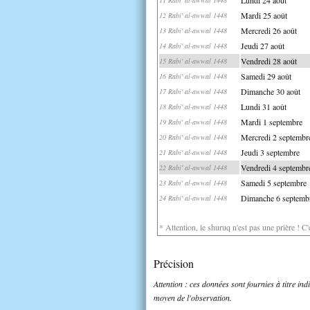
Mardi 25 août
12 Rabi' al-awwal 1448
Mercredi 26 août
13 Rabi' al-awwal 1448
Jeudi 27 août
14 Rabi' al-awwal 1448
Vendredi 28 août
15 Rabi' al-awwal 1448
Samedi 29 août
16 Rabi' al-awwal 1448
Dimanche 30 août
17 Rabi' al-awwal 1448
Lundi 31 août
18 Rabi' al-awwal 1448
Mardi 1 septembre
19 Rabi' al-awwal 1448
Mercredi 2 septembr
20 Rabi' al-awwal 1448
Jeudi 3 septembre
21 Rabi' al-awwal 1448
Vendredi 4 septembr
22 Rabi' al-awwal 1448
Samedi 5 septembre
23 Rabi' al-awwal 1448
Dimanche 6 septemb
24 Rabi' al-awwal 1448
* Attention, le shuruq n'est pas une prière ! C
Précision
Attention : ces données sont fournies à titre in
moyen de l'observation.