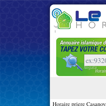
|
Horaire priere Casanov