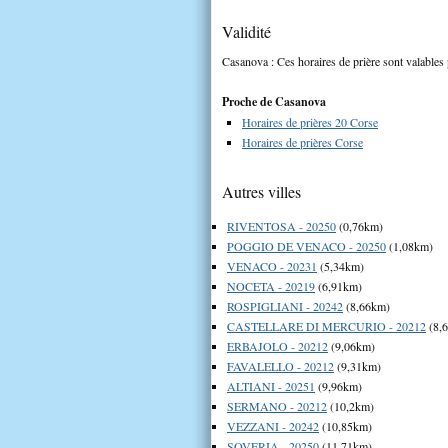
Validité
Casanova : Ces horaires de prière sont valables 
Proche de Casanova
Horaires de prières 20 Corse
Horaires de prières Corse
Autres villes
RIVENTOSA - 20250
(0,76km)
POGGIO DE VENACO - 20250
(1,08km)
VENACO - 20231
(5,34km)
NOCETA - 20219
(6,91km)
ROSPIGLIANI - 20242
(8,66km)
CASTELLARE DI MERCURIO - 20212
(8,
ERBAJOLO - 20212
(9,06km)
FAVALELLO - 20212
(9,31km)
ALTIANI - 20251
(9,96km)
SERMANO - 20212
(10,2km)
VEZZANI - 20242
(10,85km)
SOVERIA - 20250
(11,71km)