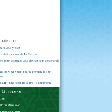
s récents
 si vous y étiez
ues photos en vrac de La Mecque
sons pour lesquelles vous devriez vous dépêcher de
s du Niger voient pour la première fois un
anc
CCIF : Une décennie contre l’islamophobie
e Musulman
lim
elle du Musulman
er Ramadan 2019