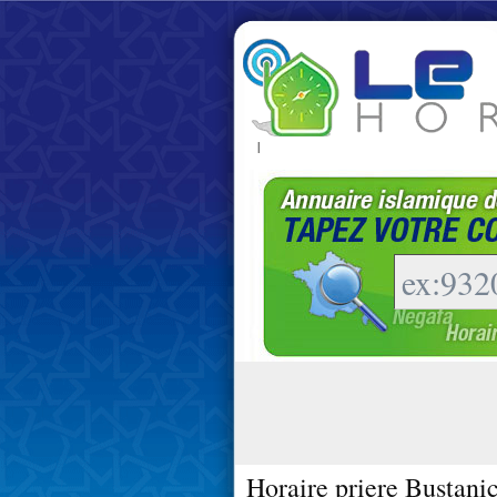
|
Horaire priere Bustani