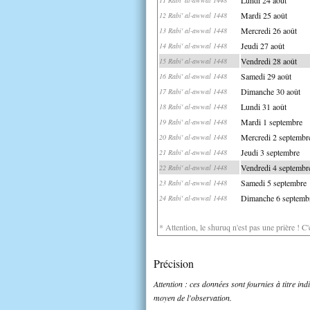
Mardi 25 août
12 Rabi' al-awwal 1448
Mercredi 26 août
13 Rabi' al-awwal 1448
Jeudi 27 août
14 Rabi' al-awwal 1448
Vendredi 28 août
15 Rabi' al-awwal 1448
Samedi 29 août
16 Rabi' al-awwal 1448
Dimanche 30 août
17 Rabi' al-awwal 1448
Lundi 31 août
18 Rabi' al-awwal 1448
Mardi 1 septembre
19 Rabi' al-awwal 1448
Mercredi 2 septembr
20 Rabi' al-awwal 1448
Jeudi 3 septembre
21 Rabi' al-awwal 1448
Vendredi 4 septembr
22 Rabi' al-awwal 1448
Samedi 5 septembre
23 Rabi' al-awwal 1448
Dimanche 6 septemb
24 Rabi' al-awwal 1448
* Attention, le shuruq n'est pas une prière ! C
Précision
Attention : ces données sont fournies à titre in
moyen de l'observation.