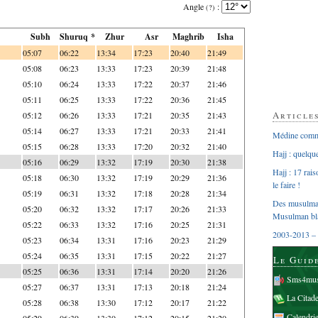
Angle
:
(?)
Subh
Shuruq *
Zhur
Asr
Maghrib
Isha
05:07
06:22
13:34
17:23
20:40
21:49
05:08
06:23
13:33
17:23
20:39
21:48
05:10
06:24
13:33
17:22
20:37
21:46
05:11
06:25
13:33
17:22
20:36
21:45
Article
05:12
06:26
13:33
17:21
20:35
21:43
05:14
06:27
13:33
17:21
20:33
21:41
Médine comme
05:15
06:28
13:33
17:20
20:32
21:40
Hajj : quelq
05:16
06:29
13:32
17:19
20:30
21:38
Hajj : 17 rai
05:18
06:30
13:32
17:19
20:29
21:36
le faire !
05:19
06:31
13:32
17:18
20:28
21:34
Des musulman
05:20
06:32
13:32
17:17
20:26
21:33
Musulman bl
05:22
06:33
13:32
17:16
20:25
21:31
2003-2013 – 
05:23
06:34
13:31
17:16
20:23
21:29
05:24
06:35
13:31
17:15
20:22
21:27
Le Guid
05:25
06:36
13:31
17:14
20:20
21:26
Sms4mus
05:27
06:37
13:31
17:13
20:18
21:24
La Citad
05:28
06:38
13:30
17:12
20:17
21:22
Calendri
05:29
06:39
13:30
17:12
20:15
21:20