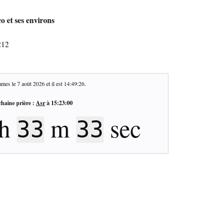
o et ses environs
212
mes le
7 août 2026
et il est
14:49:27
.
haine prière :
Asr
à
15:23:00
h
m
sec
33
32