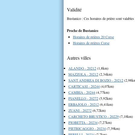
Validité
Bustanico : Ces horaires de prière sont valables 
Proche de Bustanico
Horaires de prières 20 Corse
Horaires de prières Corse
Autres villes
ALANDO - 20212
(1,8km)
MAZZOLA - 20212
(2,34km)
SANT ANDREA DI BOZIO - 20212
(2,98k
CARTICASI - 20244
(4,07km)
CAMBIA - 20244
(4,77km)
PIANELLO - 20272
(5,92km)
ERBAJOLO - 20212
(6,41km)
ZUANI - 20272
(6,72km)
CARCHETO BRUSTICO - 20229
(7,18km)
PIOBETTA - 20234
(7,27km)
PIETRICAGGIO - 20234
(7,39km)
PERELLI - 20234
(7,7km)