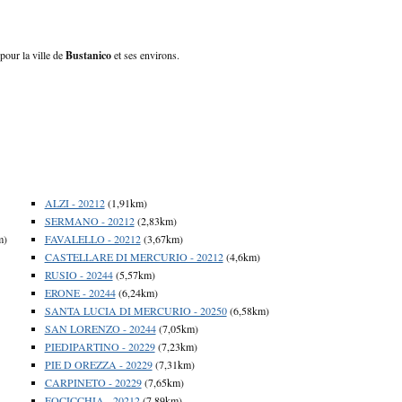
pour la ville de
Bustanico
et ses environs.
ALZI - 20212
(1,91km)
SERMANO - 20212
(2,83km)
m)
FAVALELLO - 20212
(3,67km)
CASTELLARE DI MERCURIO - 20212
(4,6km)
RUSIO - 20244
(5,57km)
ERONE - 20244
(6,24km)
SANTA LUCIA DI MERCURIO - 20250
(6,58km)
SAN LORENZO - 20244
(7,05km)
PIEDIPARTINO - 20229
(7,23km)
PIE D OREZZA - 20229
(7,31km)
CARPINETO - 20229
(7,65km)
FOCICCHIA - 20212
(7,89km)