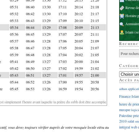
05:31
06:40
13:30
17:11
20:14
21:18
Revue d
05:32
06:42
13:30
17:10
20:12
21:17
Horaire p
05:33
06:43
13:29
17:09
20:10
21:15
Annuaire
05:34
06:44
13:29
17:08
20:09
21:13
Islam
(se
05:36
06:45
13:29
17:07
20:07
21:11
05:37
06:46
13:28
17:06
20:05
21:09
Recherc
05:38
06:47
13:28
17:05
20:04
21:07
05:39
06:48
13:28
17:04
20:02
21:05
e
05:41
06:49
13:27
17:03
20:00
21:04
Catégor
05:42
06:50
13:27
17:02
19:59
21:02
e
05:43
06:51
13:27
17:01
19:57
21:00
Accès p
05:44
06:52
13:26
17:00
19:55
20:58
re
05:45
06:53
13:26
16:59
19:54
20:56
adhan
applicat
Finance Isla
'est simplement l'heure avant laquelle la prière du subh doit être accomplie
heure de prie
mecque
logici
Palestine
prie
2010
salat
sm
intégral
web
dicatif, vous devez toujours vérifier auprès de votre mosquée locale et/ou au