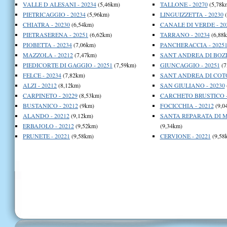
VALLE D ALESANI - 20234
(5,46km)
TALLONE - 20270
(5,78k
PIETRICAGGIO - 20234
(5,96km)
LINGUIZZETTA - 20230
(
CHIATRA - 20230
(6,54km)
CANALE DI VERDE - 20
PIETRASERENA - 20251
(6,62km)
TARRANO - 20234
(6,88
PIOBETTA - 20234
(7,06km)
PANCHERACCIA - 2025
MAZZOLA - 20212
(7,47km)
SANT ANDREA DI BOZIO
PIEDICORTE DI GAGGIO - 20251
(7,59km)
GIUNCAGGIO - 20251
(7
FELCE - 20234
(7,82km)
SANT ANDREA DI COTO
ALZI - 20212
(8,12km)
SAN GIULIANO - 20230
CARPINETO - 20229
(8,53km)
CARCHETO BRUSTICO -
BUSTANICO - 20212
(9km)
FOCICCHIA - 20212
(9,0
ALANDO - 20212
(9,12km)
SANTA REPARATA DI MO
ERBAJOLO - 20212
(9,52km)
(9,34km)
PRUNETE - 20221
(9,58km)
CERVIONE - 20221
(9,58