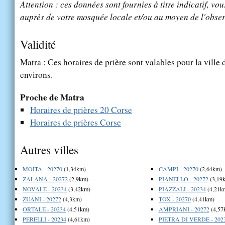
Attention : ces données sont fournies à titre indicatif, vou
auprès de votre mosquée locale et/ou au moyen de l'obser
Validité
Matra : Ces horaires de prière sont valables pour la ville
environs.
Proche de Matra
Horaires de prières 20 Corse
Horaires de prières Corse
Autres villes
MOITA - 20270
(1,34km)
CAMPI - 20270
(2,64km)
ZALANA - 20272
(2,9km)
PIANELLO - 20272
(3,19
NOVALE - 20234
(3,42km)
PIAZZALI - 20234
(4,21k
ZUANI - 20272
(4,3km)
TOX - 20270
(4,41km)
ORTALE - 20234
(4,51km)
AMPRIANI - 20272
(4,57
PERELLI - 20234
(4,61km)
PIETRA DI VERDE - 202