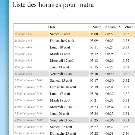
Liste des horaires pour matra
Date
Subh
Shuruq *
Zhur
Samedi 8 août
05:08
06:22
13:33
25 Safar 1448
Dimanche 9 août
05:09
06:23
13:33
26 Safar 1448
Lundi 10 août
05:11
06:24
13:33
27 Safar 1448
Mardi 11 août
05:12
06:25
13:33
28 Safar 1448
Mercredi 12 août
05:13
06:26
13:32
29 Safar 1448
Jeudi 13 août
05:15
06:28
13:32
30 Safar 1448
Vendredi 14 août
05:16
06:29
13:32
31 Safar 1448
Samedi 15 août
05:17
06:30
13:32
2 Rabi' al-awwal 1448
Dimanche 16 août
05:19
06:31
13:32
3 Rabi' al-awwal 1448
Lundi 17 août
05:20
06:32
13:32
4 Rabi' al-awwal 1448
Mardi 18 août
05:21
06:33
13:31
5 Rabi' al-awwal 1448
Mercredi 19 août
05:23
06:34
13:31
6 Rabi' al-awwal 1448
Jeudi 20 août
05:24
06:35
13:31
7 Rabi' al-awwal 1448
Vendredi 21 août
05:25
06:36
13:31
8 Rabi' al-awwal 1448
Samedi 22 août
05:27
06:37
13:30
9 Rabi' al-awwal 1448
Dimanche 23 août
05:28
06:38
13:30
10 Rabi' al-awwal 1448