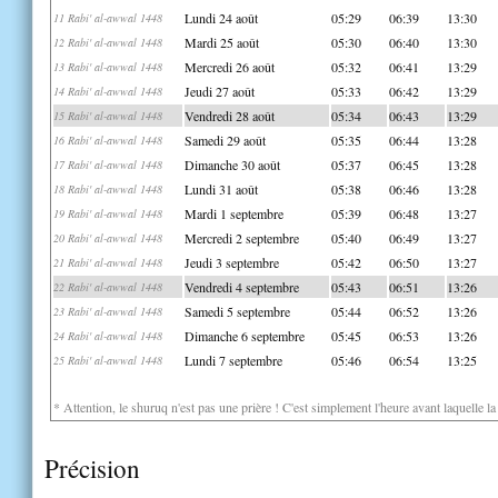
Lundi 24 août
05:29
06:39
13:30
11 Rabi' al-awwal 1448
Mardi 25 août
05:30
06:40
13:30
12 Rabi' al-awwal 1448
Mercredi 26 août
05:32
06:41
13:29
13 Rabi' al-awwal 1448
Jeudi 27 août
05:33
06:42
13:29
14 Rabi' al-awwal 1448
Vendredi 28 août
05:34
06:43
13:29
15 Rabi' al-awwal 1448
Samedi 29 août
05:35
06:44
13:28
16 Rabi' al-awwal 1448
Dimanche 30 août
05:37
06:45
13:28
17 Rabi' al-awwal 1448
Lundi 31 août
05:38
06:46
13:28
18 Rabi' al-awwal 1448
Mardi 1 septembre
05:39
06:48
13:27
19 Rabi' al-awwal 1448
Mercredi 2 septembre
05:40
06:49
13:27
20 Rabi' al-awwal 1448
Jeudi 3 septembre
05:42
06:50
13:27
21 Rabi' al-awwal 1448
Vendredi 4 septembre
05:43
06:51
13:26
22 Rabi' al-awwal 1448
Samedi 5 septembre
05:44
06:52
13:26
23 Rabi' al-awwal 1448
Dimanche 6 septembre
05:45
06:53
13:26
24 Rabi' al-awwal 1448
Lundi 7 septembre
05:46
06:54
13:25
25 Rabi' al-awwal 1448
* Attention, le shuruq n'est pas une prière ! C'est simplement l'heure avant laquelle l
Précision