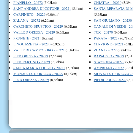
PIANELLO - 20272
(5,02km)
CHIATRA - 20230
(5,39k
SANT ANDREA DI COTONE - 20221
(5,4km)
SANTA REPARATA DI MO
CARPINETO - 20229
(6,06km)
(5,93km)
ZALANA - 20272
(6,26km)
SAN GIULIANO - 20230
CARCHETO BRUSTICO - 20229
(6,62km)
CANALE DI VERDE - 20
VALLE D OREZZA - 20229
(6,65km)
TOX - 20270
(6,64km)
PRUNETE - 20221
(6,8km)
PARATA - 20229
(6,78km
LINGUIZZETTA - 20230
(6,92km)
CERVIONE - 20221
(6,8k
VALLE DI CAMPOLORO - 20221
(7,16km)
ZUANI - 20272
(7,06km)
PIED OREZZA - 20229
(7,56km)
RAPAGGIO - 20229
(7,31
PIEDIPARTINO - 20229
(7,86km)
STAZZONA - 20229
(7,62
SANTA MARIA POGGIO - 20221
(7,91km)
AMPRIANI - 20272
(7,87
MONACCIA D OREZZA - 20229
(8,16km)
MONACIA D OREZZA - 
PIE D OREZZA - 20229
(8,66km)
PIEDICROCE - 20229
(8,