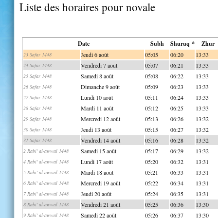
Liste des horaires pour novale
Date
Subh
Shuruq *
Zhur
Jeudi 6 août
05:05
06:20
13:33
23 Safar 1448
Vendredi 7 août
05:07
06:21
13:33
24 Safar 1448
Samedi 8 août
05:08
06:22
13:33
25 Safar 1448
Dimanche 9 août
05:09
06:23
13:33
26 Safar 1448
Lundi 10 août
05:11
06:24
13:33
27 Safar 1448
Mardi 11 août
05:12
06:25
13:33
28 Safar 1448
Mercredi 12 août
05:13
06:26
13:32
29 Safar 1448
Jeudi 13 août
05:15
06:27
13:32
30 Safar 1448
Vendredi 14 août
05:16
06:28
13:32
31 Safar 1448
Samedi 15 août
05:17
06:29
13:32
2 Rabi' al-awwal 1448
Lundi 17 août
05:20
06:32
13:31
4 Rabi' al-awwal 1448
Mardi 18 août
05:21
06:33
13:31
5 Rabi' al-awwal 1448
Mercredi 19 août
05:22
06:34
13:31
6 Rabi' al-awwal 1448
Jeudi 20 août
05:24
06:35
13:31
7 Rabi' al-awwal 1448
Vendredi 21 août
05:25
06:36
13:30
8 Rabi' al-awwal 1448
Samedi 22 août
05:26
06:37
13:30
9 Rabi' al-awwal 1448