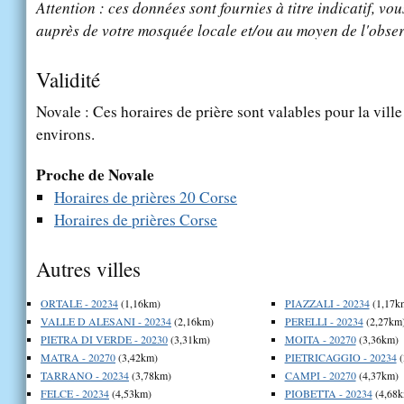
Attention : ces données sont fournies à titre indicatif, vou
auprès de votre mosquée locale et/ou au moyen de l'obser
Validité
Novale : Ces horaires de prière sont valables pour la vill
environs.
Proche de Novale
Horaires de prières 20 Corse
Horaires de prières Corse
Autres villes
ORTALE - 20234
(1,16km)
PIAZZALI - 20234
(1,17k
VALLE D ALESANI - 20234
(2,16km)
PERELLI - 20234
(2,27km
PIETRA DI VERDE - 20230
(3,31km)
MOITA - 20270
(3,36km)
MATRA - 20270
(3,42km)
PIETRICAGGIO - 20234
(
TARRANO - 20234
(3,78km)
CAMPI - 20270
(4,37km)
FELCE - 20234
(4,53km)
PIOBETTA - 20234
(4,68k