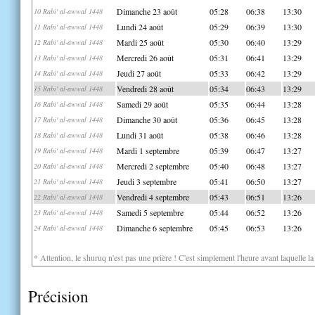
Dimanche 23 août
05:28
06:38
13:30
10 Rabi' al-awwal 1448
Lundi 24 août
05:29
06:39
13:30
11 Rabi' al-awwal 1448
Mardi 25 août
05:30
06:40
13:29
12 Rabi' al-awwal 1448
Mercredi 26 août
05:31
06:41
13:29
13 Rabi' al-awwal 1448
Jeudi 27 août
05:33
06:42
13:29
14 Rabi' al-awwal 1448
Vendredi 28 août
05:34
06:43
13:29
15 Rabi' al-awwal 1448
Samedi 29 août
05:35
06:44
13:28
16 Rabi' al-awwal 1448
Dimanche 30 août
05:36
06:45
13:28
17 Rabi' al-awwal 1448
Lundi 31 août
05:38
06:46
13:28
18 Rabi' al-awwal 1448
Mardi 1 septembre
05:39
06:47
13:27
19 Rabi' al-awwal 1448
Mercredi 2 septembre
05:40
06:48
13:27
20 Rabi' al-awwal 1448
Jeudi 3 septembre
05:41
06:50
13:27
21 Rabi' al-awwal 1448
Vendredi 4 septembre
05:43
06:51
13:26
22 Rabi' al-awwal 1448
Samedi 5 septembre
05:44
06:52
13:26
23 Rabi' al-awwal 1448
Dimanche 6 septembre
05:45
06:53
13:26
24 Rabi' al-awwal 1448
* Attention, le shuruq n'est pas une prière ! C'est simplement l'heure avant laquelle l
Précision