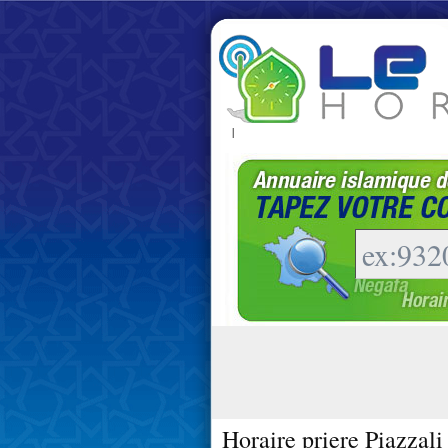
|
Horaire priere Piazzali