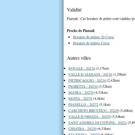
Validité
Piazzali : Ces horaires de prière sont valables po
Proche de Piazzali
Horaires de prières 20 Corse
Horaires de prières Corse
Autres villes
NOVALE - 20234
(1,17km)
VALLE D ALESANI - 20234
(1,29km)
PIETRICAGGIO - 20234
(2,42km)
PIOBETTA - 20234
(3,52km)
MATRA - 20270
(4,21km)
MOITA - 20270
(4,4km)
PIANELLO - 20272
(5,1km)
CARCHETO BRUSTICO - 20229
(5,46km)
VALLE D OREZZA - 20229
(5,54km)
SANT ANDREA DI COTONE - 20221
(5,8
CHIATRA - 20230
(6,33km)
STAZZONA - 20229
(6,46km)