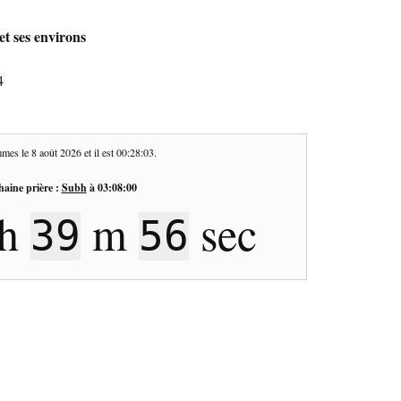
et ses environs
4
mes le
8 août 2026
et il est
00:28:04
.
haine prière :
Subh
à
03:08:00
h
m
sec
39
55