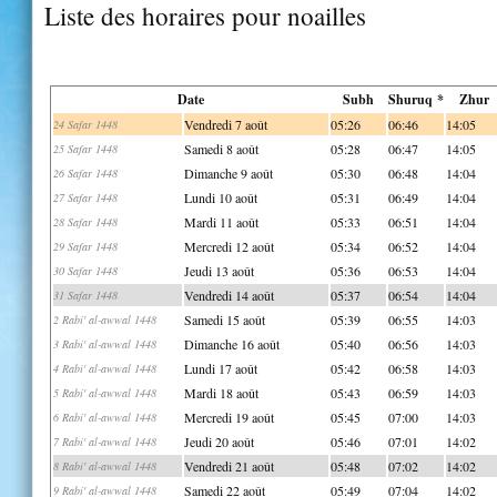
Liste des horaires pour noailles
Date
Subh
Shuruq *
Zhur
Vendredi 7 août
05:26
06:46
14:05
24 Safar 1448
Samedi 8 août
05:28
06:47
14:05
25 Safar 1448
Dimanche 9 août
05:30
06:48
14:04
26 Safar 1448
Lundi 10 août
05:31
06:49
14:04
27 Safar 1448
Mardi 11 août
05:33
06:51
14:04
28 Safar 1448
Mercredi 12 août
05:34
06:52
14:04
29 Safar 1448
Jeudi 13 août
05:36
06:53
14:04
30 Safar 1448
Vendredi 14 août
05:37
06:54
14:04
31 Safar 1448
Samedi 15 août
05:39
06:55
14:03
2 Rabi' al-awwal 1448
Dimanche 16 août
05:40
06:56
14:03
3 Rabi' al-awwal 1448
Lundi 17 août
05:42
06:58
14:03
4 Rabi' al-awwal 1448
Mardi 18 août
05:43
06:59
14:03
5 Rabi' al-awwal 1448
Mercredi 19 août
05:45
07:00
14:03
6 Rabi' al-awwal 1448
Jeudi 20 août
05:46
07:01
14:02
7 Rabi' al-awwal 1448
Vendredi 21 août
05:48
07:02
14:02
8 Rabi' al-awwal 1448
Samedi 22 août
05:49
07:04
14:02
9 Rabi' al-awwal 1448