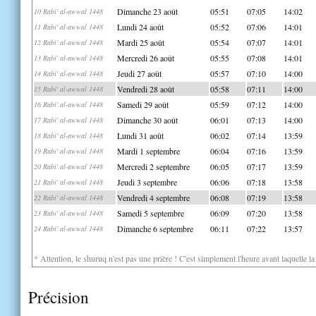
Dimanche 23 août
05:51
07:05
14:02
10 Rabi' al-awwal 1448
Lundi 24 août
05:52
07:06
14:01
11 Rabi' al-awwal 1448
Mardi 25 août
05:54
07:07
14:01
12 Rabi' al-awwal 1448
Mercredi 26 août
05:55
07:08
14:01
13 Rabi' al-awwal 1448
Jeudi 27 août
05:57
07:10
14:00
14 Rabi' al-awwal 1448
Vendredi 28 août
05:58
07:11
14:00
15 Rabi' al-awwal 1448
Samedi 29 août
05:59
07:12
14:00
16 Rabi' al-awwal 1448
Dimanche 30 août
06:01
07:13
14:00
17 Rabi' al-awwal 1448
Lundi 31 août
06:02
07:14
13:59
18 Rabi' al-awwal 1448
Mardi 1 septembre
06:04
07:16
13:59
19 Rabi' al-awwal 1448
Mercredi 2 septembre
06:05
07:17
13:59
20 Rabi' al-awwal 1448
Jeudi 3 septembre
06:06
07:18
13:58
21 Rabi' al-awwal 1448
Vendredi 4 septembre
06:08
07:19
13:58
22 Rabi' al-awwal 1448
Samedi 5 septembre
06:09
07:20
13:58
23 Rabi' al-awwal 1448
Dimanche 6 septembre
06:11
07:22
13:57
24 Rabi' al-awwal 1448
* Attention, le shuruq n'est pas une prière ! C'est simplement l'heure avant laquelle l
Précision