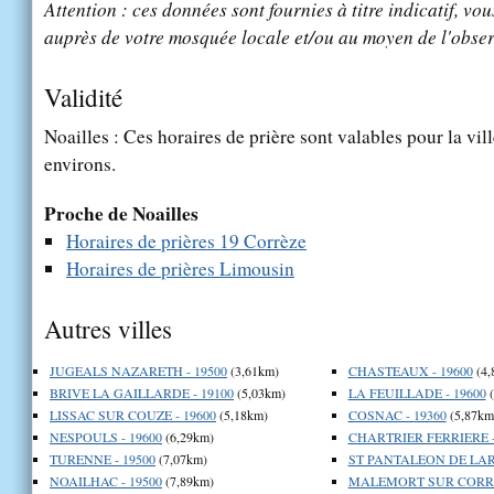
Attention : ces données sont fournies à titre indicatif, vou
auprès de votre mosquée locale et/ou au moyen de l'obser
Validité
Noailles : Ces horaires de prière sont valables pour la vil
environs.
Proche de Noailles
Horaires de prières 19 Corrèze
Horaires de prières Limousin
Autres villes
JUGEALS NAZARETH - 19500
(3,61km)
CHASTEAUX - 19600
(4,
BRIVE LA GAILLARDE - 19100
(5,03km)
LA FEUILLADE - 19600
(
LISSAC SUR COUZE - 19600
(5,18km)
COSNAC - 19360
(5,87km
NESPOULS - 19600
(6,29km)
CHARTRIER FERRIERE -
TURENNE - 19500
(7,07km)
ST PANTALEON DE LARC
NOAILHAC - 19500
(7,89km)
MALEMORT SUR CORREZ