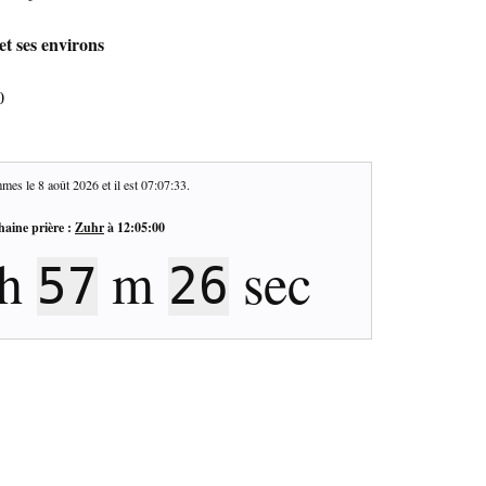
et ses environs
0
mes le
8 août 2026
et il est
07:07:34
.
haine prière :
Zuhr
à
12:05:00
h
m
sec
57
25