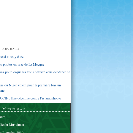
s récents
 si vous y étiez
ues photos en vrac de La Mecque
sons pour lesquelles vous devriez vous dépêcher de
s du Niger voient pour la première fois un
anc
CCIF : Une décennie contre l’islamophobie
e Musulman
lim
elle du Musulman
er Ramadan 2019