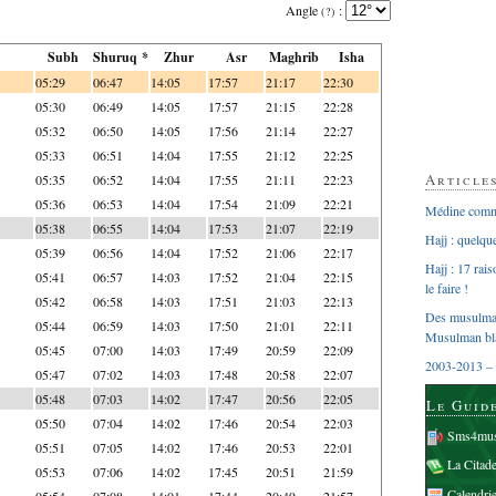
Angle
:
(?)
Subh
Shuruq *
Zhur
Asr
Maghrib
Isha
05:29
06:47
14:05
17:57
21:17
22:30
05:30
06:49
14:05
17:57
21:15
22:28
05:32
06:50
14:05
17:56
21:14
22:27
05:33
06:51
14:04
17:55
21:12
22:25
Article
05:35
06:52
14:04
17:55
21:11
22:23
05:36
06:53
14:04
17:54
21:09
22:21
Médine comme
05:38
06:55
14:04
17:53
21:07
22:19
Hajj : quelq
05:39
06:56
14:04
17:52
21:06
22:17
Hajj : 17 rai
05:41
06:57
14:03
17:52
21:04
22:15
le faire !
05:42
06:58
14:03
17:51
21:03
22:13
Des musulman
05:44
06:59
14:03
17:50
21:01
22:11
Musulman bl
05:45
07:00
14:03
17:49
20:59
22:09
2003-2013 – 
05:47
07:02
14:03
17:48
20:58
22:07
05:48
07:03
14:02
17:47
20:56
22:05
Le Guid
05:50
07:04
14:02
17:46
20:54
22:03
Sms4mus
05:51
07:05
14:02
17:46
20:53
22:01
La Citad
05:53
07:06
14:02
17:45
20:51
21:59
Calendri
05:54
07:08
14:01
17:44
20:49
21:57