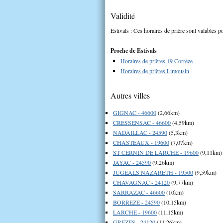
Validité
Estivals : Ces horaires de prière sont valables po
Proche de Estivals
Horaires de prières 19 Corrèze
Horaires de prières Limousin
Autres villes
GIGNAC - 46600
(2,66km)
CRESSENSAC - 46600
(4,59km)
NADAILLAC - 24590
(5,3km)
CHASTEAUX - 19600
(7,07km)
ST CERNIN DE LARCHE - 19600
(9,11km)
JAYAC - 24590
(9,26km)
JUGEALS NAZARETH - 19500
(9,59km)
CHAVAGNAC - 24120
(9,77km)
SARRAZAC - 46600
(10km)
BORREZE - 24590
(10,15km)
LARCHE - 19600
(11,15km)
GREZES - 24120
(11,26km)