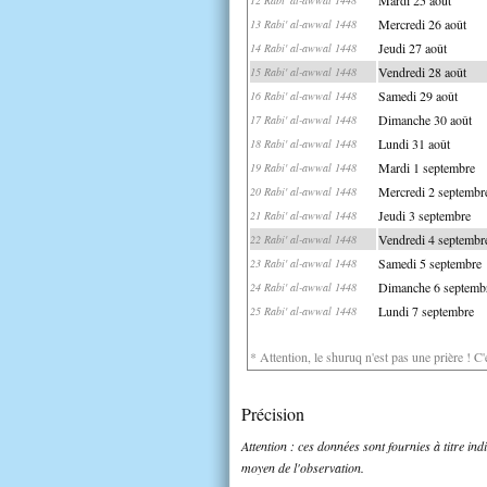
Mercredi 26 août
13 Rabi' al-awwal 1448
Jeudi 27 août
14 Rabi' al-awwal 1448
Vendredi 28 août
15 Rabi' al-awwal 1448
Samedi 29 août
16 Rabi' al-awwal 1448
Dimanche 30 août
17 Rabi' al-awwal 1448
Lundi 31 août
18 Rabi' al-awwal 1448
Mardi 1 septembre
19 Rabi' al-awwal 1448
Mercredi 2 septembr
20 Rabi' al-awwal 1448
Jeudi 3 septembre
21 Rabi' al-awwal 1448
Vendredi 4 septembr
22 Rabi' al-awwal 1448
Samedi 5 septembre
23 Rabi' al-awwal 1448
Dimanche 6 septemb
24 Rabi' al-awwal 1448
Lundi 7 septembre
25 Rabi' al-awwal 1448
* Attention, le shuruq n'est pas une prière ! C
Précision
Attention : ces données sont fournies à titre in
moyen de l'observation.