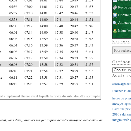
05:56
07:09
14:01
17:43
20:47
21:55
Revue d
05:57
07:10
14:01
17:42
20:46
21:53
Horaire p
05:58
07:11
14:00
17:41
20:44
21:51
Annuaire
06:00
07:12
14:00
17:40
20:42
21:49
Islam
(se
06:01
07:14
14:00
17:38
20:40
21:47
06:03
07:15
13:59
17:37
20:38
21:45
Recherc
06:04
07:16
13:59
17:36
20:37
21:43
e
06:06
07:17
13:59
17:35
20:35
21:41
06:07
07:18
13:59
17:34
20:33
21:39
Catégor
e
06:08
07:20
13:58
17:33
20:31
21:37
06:10
07:21
13:58
17:32
20:29
21:35
Accès p
re
06:11
07:22
13:58
17:31
20:27
21:33
06:12
07:23
13:57
17:29
20:25
21:31
adhan
applicat
Finance Isla
'est simplement l'heure avant laquelle la prière du subh doit être accomplie
heure de prie
mecque
logici
Palestine
prie
2010
salat
sm
intégral
web
dicatif, vous devez toujours vérifier auprès de votre mosquée locale et/ou au