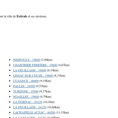
ur la ville de
Estivals
et ses environs.
NESPOULS - 19600
(3,96km)
CHARTRIER FERRIERE - 19600
(4,67km)
LA FEUILLADE - 19600
(6,19km)
LISSAC SUR COUZE - 19600
(8,31km)
CUZANCE - 46600
(9,19km)
PAULIN - 24590
(9,57km)
TURENNE - 19500
(9,77km)
NOAILLES - 19600
(9,79km)
LA DORNAC - 24120
(10,1km)
LA FEUILLADE - 24120
(10,66km)
LACHAPELLE AUZAC - 46200
(11,15km)
LA CASSAGNE - 24120
(11,65km)