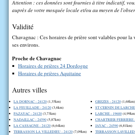
Attention : ces données sont fournies à titre indicatif, vou
auprès de votre mosquée locale et/ou au moyen de l'obser
Validité
Chavagnac : Ces horaires de prière sont valables pour la 
ses environs.
Proche de Chavagnac
Horaires de prières 24 Dordogne
Horaires de prières Aquitaine
Autres villes
LA DORNAC - 24120
(1,35km)
GREZES - 24120
(1,68km)
LA FEUILLADE - 24120
(3,6km)
ST CERNIN DE LARCHE 
PAZAYAC - 24120
(3,73km)
LARCHE - 19600
(4,99km
NADAILLAC - 24590
(5,87km)
CHARTRIER FERRIERE -
LA CASSAGNE - 24120
(6,64km)
JAYAC - 24590
(6,81km)
TERRASSON LA VILLEDIEU - 24120
(7,09km)
TERRASSON LAVILLEDIE