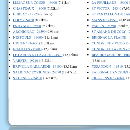
LISSAC SUR COUZE - 19600
(7,11km)
LA FEUILLADE - 19600
(
CHASTEAUX - 19600
(7,52km)
ST VICTOR - 24340
(7,95
CUBLAC - 19520
(8,14km)
ST PANTALEON DE LARC
COLY - 24120
(8,27km)
MANSAC - 19520
(8,85k
ESTIVALS - 19600
(9,77km)
PAULIN - 24590
(9,86km)
ARCHIGNAC - 24590
(9,91km)
ST AMAND DE COLY - 2
NESPOULS - 19600
(11,11km)
BRIGNAC LA PLAINE - 
GIGNAC - 46600
(11,53km)
CONDAT SUR VEZERE - 
NOAILLES - 19600
(12,23km)
CONDAT LE LARDIN - 2
LE LARDIN ST LAZARE - 24570
(12,43km)
BEAUREGARD DE TERRA
VARETZ - 19240
(13,23km)
(13,01km)
BRIVE LA GAILLARDE - 19100
(13,31km)
YSSANDON - 19310
(13,
SALIGNAC EYVIGNES - 24590
(13,47km)
SALIGNAC EYVIGUES - 
ST GENIES - 24590
(14,23km)
CRESSENSAC - 46600
(1