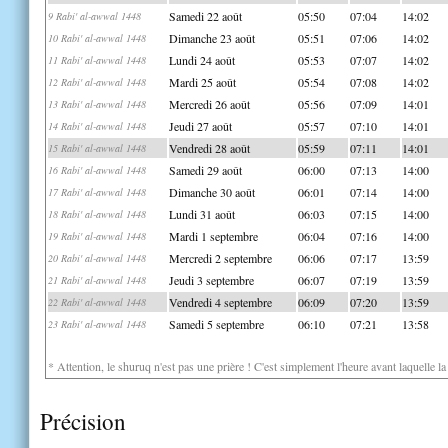
Samedi 22 août
05:50
07:04
14:02
9 Rabi' al-awwal 1448
Dimanche 23 août
05:51
07:06
14:02
10 Rabi' al-awwal 1448
Lundi 24 août
05:53
07:07
14:02
11 Rabi' al-awwal 1448
Mardi 25 août
05:54
07:08
14:02
12 Rabi' al-awwal 1448
Mercredi 26 août
05:56
07:09
14:01
13 Rabi' al-awwal 1448
Jeudi 27 août
05:57
07:10
14:01
14 Rabi' al-awwal 1448
Vendredi 28 août
05:59
07:11
14:01
15 Rabi' al-awwal 1448
Samedi 29 août
06:00
07:13
14:00
16 Rabi' al-awwal 1448
Dimanche 30 août
06:01
07:14
14:00
17 Rabi' al-awwal 1448
Lundi 31 août
06:03
07:15
14:00
18 Rabi' al-awwal 1448
Mardi 1 septembre
06:04
07:16
14:00
19 Rabi' al-awwal 1448
Mercredi 2 septembre
06:06
07:17
13:59
20 Rabi' al-awwal 1448
Jeudi 3 septembre
06:07
07:19
13:59
21 Rabi' al-awwal 1448
Vendredi 4 septembre
06:09
07:20
13:59
22 Rabi' al-awwal 1448
Samedi 5 septembre
06:10
07:21
13:58
23 Rabi' al-awwal 1448
* Attention, le shuruq n'est pas une prière ! C'est simplement l'heure avant laquelle l
Précision