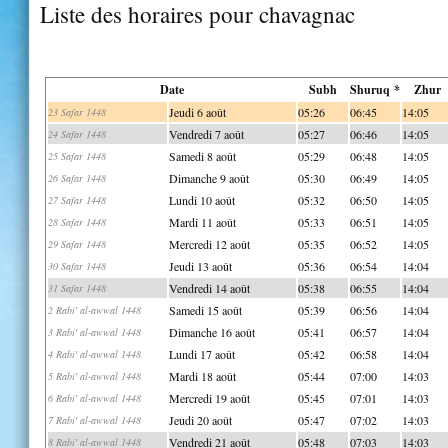
Liste des horaires pour chavagnac
Date
Subh
Shuruq *
Zhur
Jeudi 6 août
05:26
06:45
14:05
23 Safar 1448
Vendredi 7 août
05:27
06:46
14:05
24 Safar 1448
Samedi 8 août
05:29
06:48
14:05
25 Safar 1448
Dimanche 9 août
05:30
06:49
14:05
26 Safar 1448
Lundi 10 août
05:32
06:50
14:05
27 Safar 1448
Mardi 11 août
05:33
06:51
14:05
28 Safar 1448
Mercredi 12 août
05:35
06:52
14:05
29 Safar 1448
Jeudi 13 août
05:36
06:54
14:04
30 Safar 1448
Vendredi 14 août
05:38
06:55
14:04
31 Safar 1448
Samedi 15 août
05:39
06:56
14:04
2 Rabi' al-awwal 1448
Dimanche 16 août
05:41
06:57
14:04
3 Rabi' al-awwal 1448
Lundi 17 août
05:42
06:58
14:04
4 Rabi' al-awwal 1448
Mardi 18 août
05:44
07:00
14:03
5 Rabi' al-awwal 1448
Mercredi 19 août
05:45
07:01
14:03
6 Rabi' al-awwal 1448
Jeudi 20 août
05:47
07:02
14:03
7 Rabi' al-awwal 1448
Vendredi 21 août
05:48
07:03
14:03
8 Rabi' al-awwal 1448