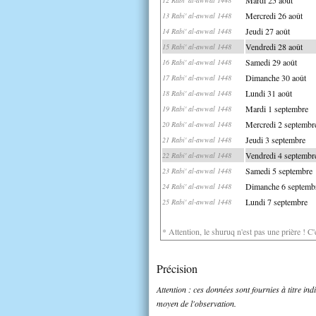
Mercredi 26 août
13 Rabi' al-awwal 1448
Jeudi 27 août
14 Rabi' al-awwal 1448
Vendredi 28 août
15 Rabi' al-awwal 1448
Samedi 29 août
16 Rabi' al-awwal 1448
Dimanche 30 août
17 Rabi' al-awwal 1448
Lundi 31 août
18 Rabi' al-awwal 1448
Mardi 1 septembre
19 Rabi' al-awwal 1448
Mercredi 2 septembr
20 Rabi' al-awwal 1448
Jeudi 3 septembre
21 Rabi' al-awwal 1448
Vendredi 4 septembr
22 Rabi' al-awwal 1448
Samedi 5 septembre
23 Rabi' al-awwal 1448
Dimanche 6 septemb
24 Rabi' al-awwal 1448
Lundi 7 septembre
25 Rabi' al-awwal 1448
* Attention, le shuruq n'est pas une prière ! C
Précision
Attention : ces données sont fournies à titre in
moyen de l'observation.