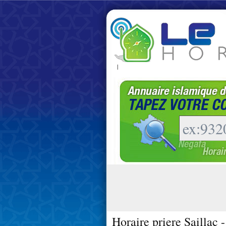
|
Horaire priere Saillac 