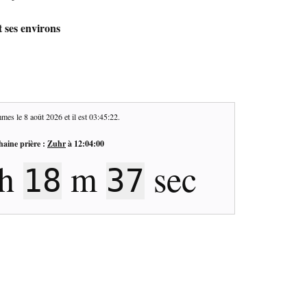
t ses environs
mes le
8 août 2026
et il est
03:45:23
.
haine prière :
Zuhr
à
12:04:00
h
m
sec
18
36