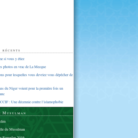
s récents
 si vous y étiez
ues photos en vrac de La Mecque
sons pour lesquelles vous devriez vous dépêcher de
s du Niger voient pour la première fois un
anc
CCIF : Une décennie contre l’islamophobie
e Musulman
lim
elle du Musulman
er Ramadan 2019