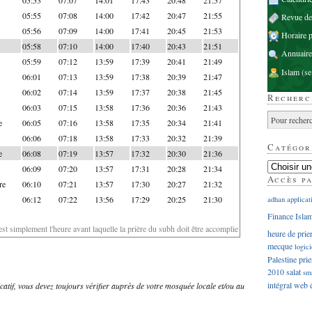
05:55
07:08
14:00
17:42
20:47
21:55
Revue d
05:56
07:09
14:00
17:41
20:45
21:53
Horaire p
05:58
07:10
14:00
17:40
20:43
21:51
Annuaire
05:59
07:12
13:59
17:39
20:41
21:49
Islam
(se
06:01
07:13
13:59
17:38
20:39
21:47
06:02
07:14
13:59
17:37
20:38
21:45
Recherc
06:03
07:15
13:58
17:36
20:36
21:43
e
06:05
07:16
13:58
17:35
20:34
21:41
06:06
07:18
13:58
17:33
20:32
21:39
Catégor
e
06:08
07:19
13:57
17:32
20:30
21:36
06:09
07:20
13:57
17:31
20:28
21:34
Accès p
re
06:10
07:21
13:57
17:30
20:27
21:32
06:12
07:22
13:56
17:29
20:25
21:30
adhan
applicat
Finance Isla
'est simplement l'heure avant laquelle la prière du subh doit être accomplie
heure de prie
mecque
logici
Palestine
prie
2010
salat
sm
intégral
web
dicatif, vous devez toujours vérifier auprès de votre mosquée locale et/ou au