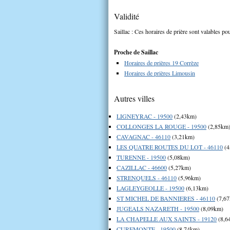
Validité
Saillac : Ces horaires de prière sont valables pou
Proche de Saillac
Horaires de prières 19 Corrèze
Horaires de prières Limousin
Autres villes
LIGNEYRAC - 19500
(2,43km)
COLLONGES LA ROUGE - 19500
(2,85km
CAVAGNAC - 46110
(3,21km)
LES QUATRE ROUTES DU LOT - 46110
(4
TURENNE - 19500
(5,08km)
CAZILLAC - 46600
(5,27km)
STRENQUELS - 46110
(5,96km)
LAGLEYGEOLLE - 19500
(6,13km)
ST MICHEL DE BANNIERES - 46110
(7,6
JUGEALS NAZARETH - 19500
(8,09km)
LA CHAPELLE AUX SAINTS - 19120
(8,6
CUREMONTE - 19500
(8,74km)