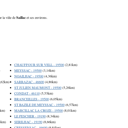
r la ville de
Saillac
et ses environs.
CHAUFFOUR SUR VELL - 19500
(2,81km)
)
MEYSSAC - 19500
(3,14km)
NOAILHAC - 19500
(4,36km)
,62km)
SARRAZAC - 46600
(4,86km)
ST JULIEN MAUMONT - 19500
(5,26km)
CONDAT - 46110
(5,53km)
BRANCEILLES - 19500
(6,05km)
ST BAZILE DE MEYSSAC - 19500
(6,57km)
7km)
MARCILLAC LA CROZE - 19500
(8,01km)
LE PESCHER - 19190
(8,34km)
4km)
SERILHAC - 19190
(8,66km)
CRESSENSAC - 46600
(9,84km)