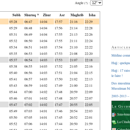
Angle
:
(?)
Subh
Shuruq *
Zhur
Asr
Maghrib
Isha
05:28
06:47
14:04
17:57
21:16
22:29
05:29
06:48
14:04
17:56
21:14
22:28
05:31
06:49
14:04
17:55
21:13
22:26
05:32
06:50
14:04
17:55
21:11
22:24
Article
05:34
06:51
14:03
17:54
21:10
22:22
05:35
06:53
14:03
17:53
21:08
22:20
Médine comme
05:37
06:54
14:03
17:53
21:07
22:18
Hajj : quelq
05:38
06:55
14:03
17:52
21:05
22:16
Hajj : 17 rai
05:40
06:56
14:03
17:51
21:04
22:15
le faire !
05:41
06:57
14:03
17:50
21:02
22:13
Des musulman
05:43
06:59
14:02
17:49
21:00
22:11
Musulman bl
05:44
07:00
14:02
17:48
20:59
22:09
2003-2013 – 
05:46
07:01
14:02
17:48
20:57
22:07
05:47
07:02
14:02
17:47
20:55
22:05
Le Guid
05:49
07:03
14:01
17:46
20:54
22:03
Sms4mus
05:50
07:05
14:01
17:45
20:52
22:01
La Citad
05:52
07:06
14:01
17:44
20:50
21:59
Calendri
05:53
07:07
14:01
17:43
20:48
21:57