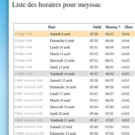
Liste des horaires pour meyssac
Date
Subh
Shuruq *
Zhur
Samedi 8 août
05:28
06:47
14:04
25 Safar 1448
Dimanche 9 août
05:29
06:48
14:04
26 Safar 1448
Lundi 10 août
05:31
06:49
14:04
27 Safar 1448
Mardi 11 août
05:32
06:50
14:04
28 Safar 1448
Mercredi 12 août
05:34
06:51
14:03
29 Safar 1448
Jeudi 13 août
05:35
06:52
14:03
30 Safar 1448
Vendredi 14 août
05:37
06:54
14:03
31 Safar 1448
Samedi 15 août
05:38
06:55
14:03
2 Rabi' al-awwal 1448
Dimanche 16 août
05:40
06:56
14:03
3 Rabi' al-awwal 1448
Lundi 17 août
05:41
06:57
14:02
4 Rabi' al-awwal 1448
Mardi 18 août
05:43
06:58
14:02
5 Rabi' al-awwal 1448
Mercredi 19 août
05:44
07:00
14:02
6 Rabi' al-awwal 1448
Jeudi 20 août
05:46
07:01
14:02
7 Rabi' al-awwal 1448
Vendredi 21 août
05:47
07:02
14:01
8 Rabi' al-awwal 1448
Samedi 22 août
05:49
07:03
14:01
9 Rabi' al-awwal 1448
Dimanche 23 août
05:50
07:04
14:01
10 Rabi' al-awwal 1448