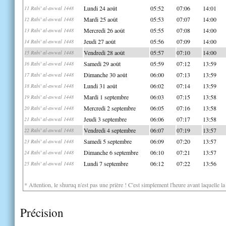
Lundi 24 août
05:52
07:06
14:01
11 Rabi' al-awwal 1448
Mardi 25 août
05:53
07:07
14:00
12 Rabi' al-awwal 1448
Mercredi 26 août
05:55
07:08
14:00
13 Rabi' al-awwal 1448
Jeudi 27 août
05:56
07:09
14:00
14 Rabi' al-awwal 1448
Vendredi 28 août
05:57
07:10
14:00
15 Rabi' al-awwal 1448
Samedi 29 août
05:59
07:12
13:59
16 Rabi' al-awwal 1448
Dimanche 30 août
06:00
07:13
13:59
17 Rabi' al-awwal 1448
Lundi 31 août
06:02
07:14
13:59
18 Rabi' al-awwal 1448
Mardi 1 septembre
06:03
07:15
13:58
19 Rabi' al-awwal 1448
Mercredi 2 septembre
06:05
07:16
13:58
20 Rabi' al-awwal 1448
Jeudi 3 septembre
06:06
07:17
13:58
21 Rabi' al-awwal 1448
Vendredi 4 septembre
06:07
07:19
13:57
22 Rabi' al-awwal 1448
Samedi 5 septembre
06:09
07:20
13:57
23 Rabi' al-awwal 1448
Dimanche 6 septembre
06:10
07:21
13:57
24 Rabi' al-awwal 1448
Lundi 7 septembre
06:12
07:22
13:56
25 Rabi' al-awwal 1448
* Attention, le shuruq n'est pas une prière ! C'est simplement l'heure avant laquelle l
Précision