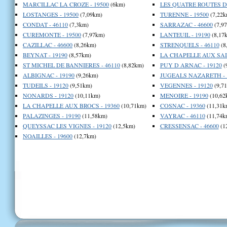
MARCILLAC LA CROZE - 19500
(6km)
LES QUATRE ROUTES DU
LOSTANGES - 19500
(7,09km)
TURENNE - 19500
(7,22k
CONDAT - 46110
(7,3km)
SARRAZAC - 46600
(7,9
CUREMONTE - 19500
(7,97km)
LANTEUIL - 19190
(8,17
CAZILLAC - 46600
(8,26km)
STRENQUELS - 46110
(8
BEYNAT - 19190
(8,57km)
LA CHAPELLE AUX SAIN
ST MICHEL DE BANNIERES - 46110
(8,82km)
PUY D ARNAC - 19120
(
ALBIGNAC - 19190
(9,26km)
JUGEALS NAZARETH - 
TUDEILS - 19120
(9,51km)
VEGENNES - 19120
(9,7
NONARDS - 19120
(10,11km)
MENOIRE - 19190
(10,62
LA CHAPELLE AUX BROCS - 19360
(10,71km)
COSNAC - 19360
(11,31k
PALAZINGES - 19190
(11,58km)
VAYRAC - 46110
(11,74k
QUEYSSAC LES VIGNES - 19120
(12,5km)
CRESSENSAC - 46600
(1
NOAILLES - 19600
(12,7km)