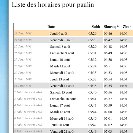
Liste des horaires pour paulin
Date
Subh
Shuruq *
Zhur
Jeudi 6 août
05:26
06:46
14:06
23 Safar 1448
Vendredi 7 août
05:28
06:47
14:05
24 Safar 1448
Samedi 8 août
05:29
06:48
14:05
25 Safar 1448
Dimanche 9 août
05:31
06:49
14:05
26 Safar 1448
Lundi 10 août
05:32
06:50
14:05
27 Safar 1448
Mardi 11 août
05:34
06:51
14:05
28 Safar 1448
Mercredi 12 août
05:35
06:53
14:05
29 Safar 1448
Jeudi 13 août
05:37
06:54
14:04
30 Safar 1448
Vendredi 14 août
05:38
06:55
14:04
31 Safar 1448
Samedi 15 août
05:40
06:56
14:04
2 Rabi' al-awwal 1448
Dimanche 16 août
05:41
06:57
14:04
3 Rabi' al-awwal 1448
Lundi 17 août
05:43
06:59
14:04
4 Rabi' al-awwal 1448
Mardi 18 août
05:44
07:00
14:03
5 Rabi' al-awwal 1448
Mercredi 19 août
05:46
07:01
14:03
6 Rabi' al-awwal 1448
Jeudi 20 août
05:47
07:02
14:03
7 Rabi' al-awwal 1448
Vendredi 21 août
05:49
07:03
14:03
8 Rabi' al-awwal 1448