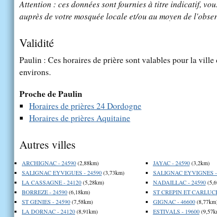
Attention : ces données sont fournies à titre indicatif, vou
auprès de votre mosquée locale et/ou au moyen de l'obser
Validité
Paulin : Ces horaires de prière sont valables pour la ville
environs.
Proche de Paulin
Horaires de prières 24 Dordogne
Horaires de prières Aquitaine
Autres villes
ARCHIGNAC - 24590
(2,88km)
JAYAC - 24590
(3,2km)
SALIGNAC EYVIGUES - 24590
(3,73km)
SALIGNAC EYVIGNES - 
LA CASSAGNE - 24120
(5,28km)
NADAILLAC - 24590
(5,
BORREZE - 24590
(6,18km)
ST CREPIN ET CARLUCE
ST GENIES - 24590
(7,58km)
GIGNAC - 46600
(8,77km
LA DORNAC - 24120
(8,91km)
ESTIVALS - 19600
(9,57k