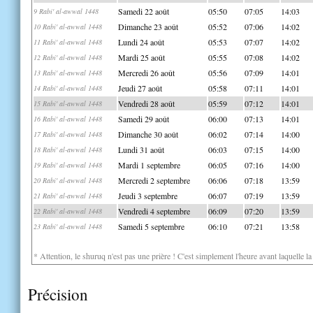
Samedi 22 août
05:50
07:05
14:03
9 Rabi' al-awwal 1448
Dimanche 23 août
05:52
07:06
14:02
10 Rabi' al-awwal 1448
Lundi 24 août
05:53
07:07
14:02
11 Rabi' al-awwal 1448
Mardi 25 août
05:55
07:08
14:02
12 Rabi' al-awwal 1448
Mercredi 26 août
05:56
07:09
14:01
13 Rabi' al-awwal 1448
Jeudi 27 août
05:58
07:11
14:01
14 Rabi' al-awwal 1448
Vendredi 28 août
05:59
07:12
14:01
15 Rabi' al-awwal 1448
Samedi 29 août
06:00
07:13
14:01
16 Rabi' al-awwal 1448
Dimanche 30 août
06:02
07:14
14:00
17 Rabi' al-awwal 1448
Lundi 31 août
06:03
07:15
14:00
18 Rabi' al-awwal 1448
Mardi 1 septembre
06:05
07:16
14:00
19 Rabi' al-awwal 1448
Mercredi 2 septembre
06:06
07:18
13:59
20 Rabi' al-awwal 1448
Jeudi 3 septembre
06:07
07:19
13:59
21 Rabi' al-awwal 1448
Vendredi 4 septembre
06:09
07:20
13:59
22 Rabi' al-awwal 1448
Samedi 5 septembre
06:10
07:21
13:58
23 Rabi' al-awwal 1448
* Attention, le shuruq n'est pas une prière ! C'est simplement l'heure avant laquelle l
Précision