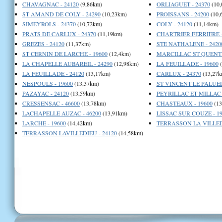
CHAVAGNAC - 24120
(9,86km)
ORLIAGUET - 24370
(10,
ST AMAND DE COLY - 24290
(10,23km)
PROISSANS - 24200
(10,
SIMEYROLS - 24370
(10,72km)
COLY - 24120
(11,14km)
PRATS DE CARLUX - 24370
(11,19km)
CHARTRIER FERRIERE -
GREZES - 24120
(11,37km)
STE NATHALENE - 2420
ST CERNIN DE LARCHE - 19600
(12,4km)
MARCILLAC ST QUENTIN
LA CHAPELLE AUBAREIL - 24290
(12,98km)
LA FEUILLADE - 19600
(
LA FEUILLADE - 24120
(13,17km)
CARLUX - 24370
(13,27k
NESPOULS - 19600
(13,37km)
ST VINCENT LE PALUEL 
PAZAYAC - 24120
(13,59km)
PEYRILLAC ET MILLAC -
CRESSENSAC - 46600
(13,78km)
CHASTEAUX - 19600
(13
LACHAPELLE AUZAC - 46200
(13,91km)
LISSAC SUR COUZE - 19
LARCHE - 19600
(14,42km)
TERRASSON LA VILLEDI
TERRASSON LAVILLEDIEU - 24120
(14,58km)