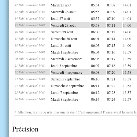
Mardi 25 août
05:54
07:08
14:01
12 Rabi' al-awwal 1448
Mercredi 26 août
05:55
07:09
14:01
13 Rabi' al-awwal 1448
Jeudi 27 août
05:57
07:10
14:01
14 Rabi' al-awwal 1448
Vendredi 28 août
05:58
07:11
14:00
15 Rabi' al-awwal 1448
Samedi 29 août
06:00
07:12
14:00
16 Rabi' al-awwal 1448
Dimanche 30 août
06:01
07:14
14:00
17 Rabi' al-awwal 1448
Lundi 31 août
06:03
07:15
14:00
18 Rabi' al-awwal 1448
Mardi 1 septembre
06:04
07:16
13:59
19 Rabi' al-awwal 1448
Mercredi 2 septembre
06:05
07:17
13:59
20 Rabi' al-awwal 1448
Jeudi 3 septembre
06:07
07:18
13:59
21 Rabi' al-awwal 1448
Vendredi 4 septembre
06:08
07:20
13:58
22 Rabi' al-awwal 1448
Samedi 5 septembre
06:10
07:21
13:58
23 Rabi' al-awwal 1448
Dimanche 6 septembre
06:11
07:22
13:58
24 Rabi' al-awwal 1448
Lundi 7 septembre
06:12
07:23
13:57
25 Rabi' al-awwal 1448
Mardi 8 septembre
06:14
07:24
13:57
26 Rabi' al-awwal 1448
* Attention, le shuruq n'est pas une prière ! C'est simplement l'heure avant laquelle l
Précision