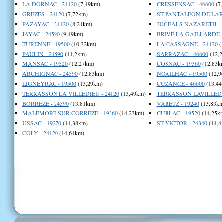
LA DORNAC - 24120
(7,49km)
CRESSENSAC - 46600
(7
GREZES - 24120
(7,72km)
ST PANTALEON DE LARC
PAZAYAC - 24120
(8,21km)
JUGEALS NAZARETH - 
JAYAC - 24590
(9,49km)
BRIVE LA GAILLARDE -
TURENNE - 19500
(10,32km)
LA CASSAGNE - 24120
(
PAULIN - 24590
(11,2km)
SARRAZAC - 46600
(12,
MANSAC - 19520
(12,27km)
COSNAC - 19360
(12,83k
ARCHIGNAC - 24590
(12,83km)
NOAILHAC - 19500
(12,9
LIGNEYRAC - 19500
(13,29km)
CUZANCE - 46600
(13,44
TERRASSON LA VILLEDIEU - 24120
(13,49km)
TERRASSON LAVILLEDIE
BORREZE - 24590
(13,81km)
VARETZ - 19240
(13,83k
MALEMORT SUR CORREZE - 19360
(14,23km)
CUBLAC - 19520
(14,25k
USSAC - 19270
(14,38km)
ST VICTOR - 24340
(14,4
COLY - 24120
(14,64km)