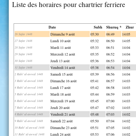
Liste des horaires pour chartrier ferriere
Date
Subh
Shuruq *
Zhur
Dimanche 9 août
05:30
06:49
14:05
26 Safar 1448
Lundi 10 août
05:32
06:50
14:05
27 Safar 1448
Mardi 11 août
05:33
06:51
14:04
28 Safar 1448
Mercredi 12 août
05:35
06:52
14:04
29 Safar 1448
Jeudi 13 août
05:36
06:53
14:04
30 Safar 1448
Vendredi 14 août
05:38
06:54
14:04
31 Safar 1448
Samedi 15 août
05:39
06:56
14:04
2 Rabi' al-awwal 1448
Dimanche 16 août
05:41
06:57
14:03
3 Rabi' al-awwal 1448
Lundi 17 août
05:42
06:58
14:03
4 Rabi' al-awwal 1448
Mardi 18 août
05:44
06:59
14:03
5 Rabi' al-awwal 1448
Mercredi 19 août
05:45
07:00
14:03
6 Rabi' al-awwal 1448
Jeudi 20 août
05:47
07:02
14:03
7 Rabi' al-awwal 1448
Vendredi 21 août
05:48
07:03
14:02
8 Rabi' al-awwal 1448
Samedi 22 août
05:50
07:04
14:02
9 Rabi' al-awwal 1448
Dimanche 23 août
05:51
07:05
14:02
10 Rabi' al-awwal 1448
Lundi 24 août
05:53
07:06
14:02
11 Rabi' al-awwal 1448