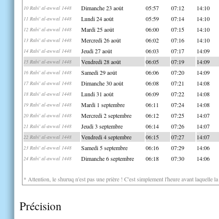
Dimanche 23 août
05:57
07:12
14:10
10 Rabi' al-awwal 1448
Lundi 24 août
05:59
07:14
14:10
11 Rabi' al-awwal 1448
Mardi 25 août
06:00
07:15
14:10
12 Rabi' al-awwal 1448
Mercredi 26 août
06:02
07:16
14:10
13 Rabi' al-awwal 1448
Jeudi 27 août
06:03
07:17
14:09
14 Rabi' al-awwal 1448
Vendredi 28 août
06:05
07:19
14:09
15 Rabi' al-awwal 1448
Samedi 29 août
06:06
07:20
14:09
16 Rabi' al-awwal 1448
Dimanche 30 août
06:08
07:21
14:08
17 Rabi' al-awwal 1448
Lundi 31 août
06:09
07:22
14:08
18 Rabi' al-awwal 1448
Mardi 1 septembre
06:11
07:24
14:08
19 Rabi' al-awwal 1448
Mercredi 2 septembre
06:12
07:25
14:07
20 Rabi' al-awwal 1448
Jeudi 3 septembre
06:14
07:26
14:07
21 Rabi' al-awwal 1448
Vendredi 4 septembre
06:15
07:27
14:07
22 Rabi' al-awwal 1448
Samedi 5 septembre
06:16
07:29
14:06
23 Rabi' al-awwal 1448
Dimanche 6 septembre
06:18
07:30
14:06
24 Rabi' al-awwal 1448
* Attention, le shuruq n'est pas une prière ! C'est simplement l'heure avant laquelle l
Précision