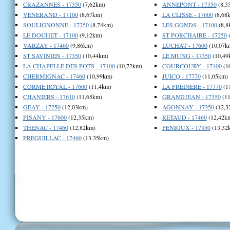
CRAZANNES - 17350
(7,62km)
ANNEPONT - 17350
(8,3
VENERAND - 17100
(8,67km)
LA CLISSE - 17600
(8,68
SOULIGNONNE - 17250
(8,74km)
LES GONDS - 17100
(8,8
LE DOUHET - 17100
(9,12km)
ST PORCHAIRE - 17250
(
VARZAY - 17460
(9,86km)
LUCHAT - 17600
(10,07k
ST SAVINIEN - 17350
(10,44km)
LE MUNG - 17350
(10,49
LA CHAPELLE DES POTS - 17100
(10,72km)
COURCOURY - 17100
(1
CHERMIGNAC - 17460
(10,99km)
JUICQ - 17770
(11,05km)
CORME ROYAL - 17600
(11,4km)
LA FREDIERE - 17770
(1
CHANIERS - 17610
(11,65km)
GRANDJEAN - 17350
(11
GEAY - 17250
(12,03km)
AGONNAY - 17350
(12,3
PISANY - 17600
(12,35km)
RETAUD - 17460
(12,42k
THENAC - 17460
(12,82km)
FENIOUX - 17350
(13,32
PREGUILLAC - 17460
(13,35km)