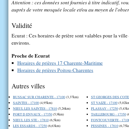
Attention : ces données sont fournies à titre indicatif, vou
auprès de votre mosquée locale et/ou au moyen de l'obser
Validité
Ecurat : Ces horaires de prière sont valables pour la ville
environs.
Proche de Ecurat
Horaires de prières 17 Charente-Maritime
Horaires de prières Poitou-Charentes
Autres villes
BUSSAC SUR CHARENTE - 17100
(3,37km)
ST GEORGES DES COTEA
SAINTES - 17100
(4,95km)
ST VAIZE - 17100
(5,02k
NIEUL LES SAINTES - 17810
(5,26km)
PLASSAY - 17250
(5,43k
PORT D ENVAUX - 17350
(5,9km)
TAILLEBOURG - 17350
(
NIEUL LES STE - 17810
(6,5km)
FONTCOUVERTE - 1710
LES ESSARDS - 17250
(6,63km)
PESSINES - 17810
(6,75k