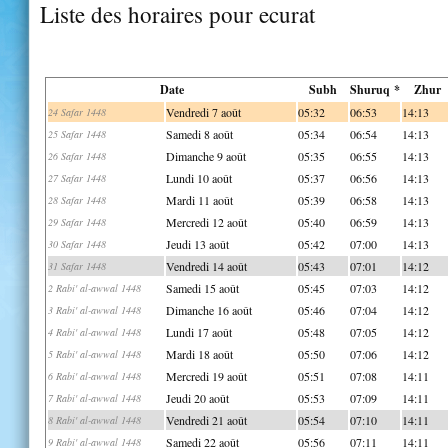
Liste des horaires pour ecurat
Date
Subh
Shuruq *
Zhur
Vendredi 7 août
05:32
06:53
14:13
24 Safar 1448
Samedi 8 août
05:34
06:54
14:13
25 Safar 1448
Dimanche 9 août
05:35
06:55
14:13
26 Safar 1448
Lundi 10 août
05:37
06:56
14:13
27 Safar 1448
Mardi 11 août
05:39
06:58
14:13
28 Safar 1448
Mercredi 12 août
05:40
06:59
14:13
29 Safar 1448
Jeudi 13 août
05:42
07:00
14:13
30 Safar 1448
Vendredi 14 août
05:43
07:01
14:12
31 Safar 1448
Samedi 15 août
05:45
07:03
14:12
2 Rabi' al-awwal 1448
Dimanche 16 août
05:46
07:04
14:12
3 Rabi' al-awwal 1448
Lundi 17 août
05:48
07:05
14:12
4 Rabi' al-awwal 1448
Mardi 18 août
05:50
07:06
14:12
5 Rabi' al-awwal 1448
Mercredi 19 août
05:51
07:08
14:11
6 Rabi' al-awwal 1448
Jeudi 20 août
05:53
07:09
14:11
7 Rabi' al-awwal 1448
Vendredi 21 août
05:54
07:10
14:11
8 Rabi' al-awwal 1448
Samedi 22 août
05:56
07:11
14:11
9 Rabi' al-awwal 1448