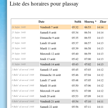
Liste des horaires pour plassay
Date
Subh
Shuruq *
Zhur
Vendredi 7 août
05:32
06:53
14:14
24 Safar 1448
Samedi 8 août
05:34
06:54
14:14
25 Safar 1448
Dimanche 9 août
05:35
06:55
14:13
26 Safar 1448
Lundi 10 août
05:37
06:57
14:13
27 Safar 1448
Mardi 11 août
05:39
06:58
14:13
28 Safar 1448
Mercredi 12 août
05:40
06:59
14:13
29 Safar 1448
Jeudi 13 août
05:42
07:00
14:13
30 Safar 1448
Vendredi 14 août
05:43
07:02
14:13
31 Safar 1448
Samedi 15 août
05:45
07:03
14:12
2 Rabi' al-awwal 1448
Dimanche 16 août
05:46
07:04
14:12
3 Rabi' al-awwal 1448
Lundi 17 août
05:48
07:05
14:12
4 Rabi' al-awwal 1448
Mardi 18 août
05:50
07:06
14:12
5 Rabi' al-awwal 1448
Mercredi 19 août
05:51
07:08
14:12
6 Rabi' al-awwal 1448
Jeudi 20 août
05:53
07:09
14:11
7 Rabi' al-awwal 1448
Vendredi 21 août
05:54
07:10
14:11
8 Rabi' al-awwal 1448
Samedi 22 août
05:56
07:11
14:11
9 Rabi' al-awwal 1448