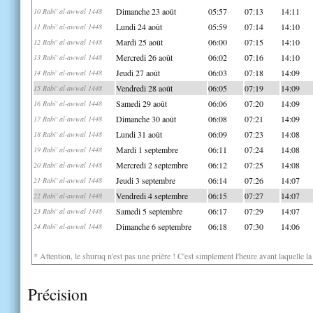
Dimanche 23 août
05:57
07:13
14:11
10 Rabi' al-awwal 1448
Lundi 24 août
05:59
07:14
14:10
11 Rabi' al-awwal 1448
Mardi 25 août
06:00
07:15
14:10
12 Rabi' al-awwal 1448
Mercredi 26 août
06:02
07:16
14:10
13 Rabi' al-awwal 1448
Jeudi 27 août
06:03
07:18
14:09
14 Rabi' al-awwal 1448
Vendredi 28 août
06:05
07:19
14:09
15 Rabi' al-awwal 1448
Samedi 29 août
06:06
07:20
14:09
16 Rabi' al-awwal 1448
Dimanche 30 août
06:08
07:21
14:09
17 Rabi' al-awwal 1448
Lundi 31 août
06:09
07:23
14:08
18 Rabi' al-awwal 1448
Mardi 1 septembre
06:11
07:24
14:08
19 Rabi' al-awwal 1448
Mercredi 2 septembre
06:12
07:25
14:08
20 Rabi' al-awwal 1448
Jeudi 3 septembre
06:14
07:26
14:07
21 Rabi' al-awwal 1448
Vendredi 4 septembre
06:15
07:27
14:07
22 Rabi' al-awwal 1448
Samedi 5 septembre
06:17
07:29
14:07
23 Rabi' al-awwal 1448
Dimanche 6 septembre
06:18
07:30
14:06
24 Rabi' al-awwal 1448
* Attention, le shuruq n'est pas une prière ! C'est simplement l'heure avant laquelle l
Précision