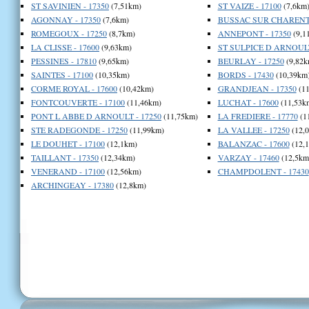
ST SAVINIEN - 17350
(7,51km)
ST VAIZE - 17100
(7,6km
AGONNAY - 17350
(7,6km)
BUSSAC SUR CHARENTE
ROMEGOUX - 17250
(8,7km)
ANNEPONT - 17350
(9,1
LA CLISSE - 17600
(9,63km)
ST SULPICE D ARNOULT
PESSINES - 17810
(9,65km)
BEURLAY - 17250
(9,82k
SAINTES - 17100
(10,35km)
BORDS - 17430
(10,39km
CORME ROYAL - 17600
(10,42km)
GRANDJEAN - 17350
(11
FONTCOUVERTE - 17100
(11,46km)
LUCHAT - 17600
(11,53k
PONT L ABBE D ARNOULT - 17250
(11,75km)
LA FREDIERE - 17770
(1
STE RADEGONDE - 17250
(11,99km)
LA VALLEE - 17250
(12,
LE DOUHET - 17100
(12,1km)
BALANZAC - 17600
(12,
TAILLANT - 17350
(12,34km)
VARZAY - 17460
(12,5km
VENERAND - 17100
(12,56km)
CHAMPDOLENT - 17430
ARCHINGEAY - 17380
(12,8km)