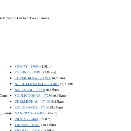
r la ville de
Luchat
et ses environs.
PISANY - 17600
(2,3km)
PESSINES - 17810
(3,83km)
CORME ROYAL - 17600
(4,89km)
NIEUL LES SAINTES - 17810
(5,23km)
BALANZAC - 17600
(6,15km)
47km)
SOULIGNONNE - 17250
(6,94km)
CHERMIGNAC - 17460
(8,15km)
LES ESSARDS - 17250
(8,34km)
,37km)
NANCRAS - 17600
(9,65km)
RIOUX - 17460
(9,93km)
THENAC - 17460
(10,14km)
THAIMS - 17120
(10,79km)