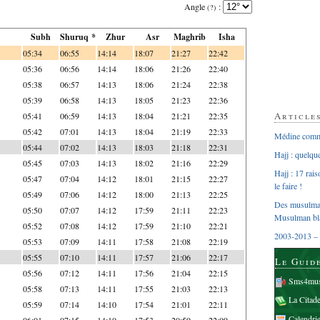
Angle
:
(?)
Subh
Shuruq *
Zhur
Asr
Maghrib
Isha
05:34
06:55
14:14
18:07
21:27
22:42
05:36
06:56
14:14
18:06
21:26
22:40
05:38
06:57
14:13
18:06
21:24
22:38
05:39
06:58
14:13
18:05
21:23
22:36
Article
05:41
06:59
14:13
18:04
21:21
22:35
05:42
07:01
14:13
18:04
21:19
22:33
Médine comme
05:44
07:02
14:13
18:03
21:18
22:31
Hajj : quelq
05:45
07:03
14:13
18:02
21:16
22:29
Hajj : 17 rai
05:47
07:04
14:12
18:01
21:15
22:27
le faire !
05:49
07:06
14:12
18:00
21:13
22:25
Des musulman
05:50
07:07
14:12
17:59
21:11
22:23
Musulman bl
05:52
07:08
14:12
17:59
21:10
22:21
2003-2013 – 
05:53
07:09
14:11
17:58
21:08
22:19
05:55
07:10
14:11
17:57
21:06
22:17
Le Guid
05:56
07:12
14:11
17:56
21:04
22:15
Sms4mus
05:58
07:13
14:11
17:55
21:03
22:13
La Citad
05:59
07:14
14:10
17:54
21:01
22:11
Calendri
06:01
07:15
14:10
17:53
20:59
22:09