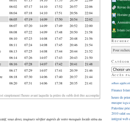
06:02
07:17
14:10
17:52
20:57
22:06
Revue d
06:04
07:18
14:10
17:51
20:56
22:04
Horaire p
06:05
07:19
14:09
17:50
20:54
22:02
Annuaire
06:07
07:20
14:09
17:49
20:52
22:00
Islam
(se
06:08
07:22
14:09
17:48
20:50
21:58
06:10
07:23
14:08
17:47
20:48
21:56
Recherc
06:11
07:24
14:08
17:45
20:46
21:54
e
06:13
07:25
14:08
17:44
20:44
21:52
06:14
07:26
14:07
17:43
20:43
21:50
Catégor
e
06:16
07:28
14:07
17:42
20:41
21:48
06:17
07:29
14:07
17:41
20:39
21:46
Accès p
re
06:18
07:30
14:06
17:40
20:37
21:44
06:20
07:31
14:06
17:38
20:35
21:41
adhan
applicat
Finance Isla
'est simplement l'heure avant laquelle la prière du subh doit être accomplie
heure de prie
mecque
logici
Palestine
prie
2010
salat
sm
intégral
web
dicatif, vous devez toujours vérifier auprès de votre mosquée locale et/ou au