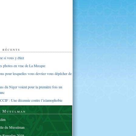
s récents
 si vous y étiez
ues photos en vrac de La Mecque
sons pour lesquelles vous devriez vous dépêcher de
s du Niger voient pour la première fois un
anc
CCIF : Une décennie contre l’islamophobie
e Musulman
lim
elle du Musulman
er Ramadan 2019