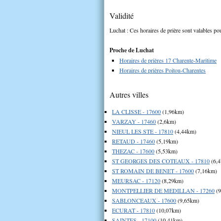
Validité
Luchat : Ces horaires de prière sont valables pou
Proche de Luchat
Horaires de prières 17 Charente-Maritime
Horaires de prières Poitou-Charentes
Autres villes
LA CLISSE - 17600
(1,96km)
VARZAY - 17460
(2,6km)
NIEUL LES STE - 17810
(4,44km)
RETAUD - 17460
(5,19km)
THEZAC - 17600
(5,53km)
ST GEORGES DES COTEAUX - 17810
(6,
ST ROMAIN DE BENET - 17600
(7,16km)
MEURSAC - 17120
(8,29km)
MONTPELLIER DE MEDILLAN - 17260
(9
SABLONCEAUX - 17600
(9,65km)
ECURAT - 17810
(10,07km)
SAINTES - 17100
(10,41km)