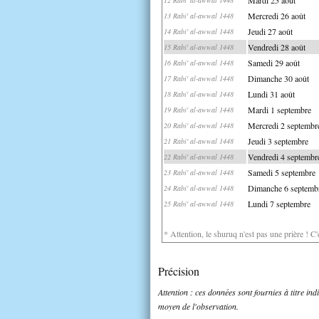
Mercredi 26 août
13 Rabi' al-awwal 1448
Jeudi 27 août
14 Rabi' al-awwal 1448
Vendredi 28 août
15 Rabi' al-awwal 1448
Samedi 29 août
16 Rabi' al-awwal 1448
Dimanche 30 août
17 Rabi' al-awwal 1448
Lundi 31 août
18 Rabi' al-awwal 1448
Mardi 1 septembre
19 Rabi' al-awwal 1448
Mercredi 2 septembr
20 Rabi' al-awwal 1448
Jeudi 3 septembre
21 Rabi' al-awwal 1448
Vendredi 4 septembr
22 Rabi' al-awwal 1448
Samedi 5 septembre
23 Rabi' al-awwal 1448
Dimanche 6 septemb
24 Rabi' al-awwal 1448
Lundi 7 septembre
25 Rabi' al-awwal 1448
* Attention, le shuruq n'est pas une prière ! C
Précision
Attention : ces données sont fournies à titre in
moyen de l'observation.