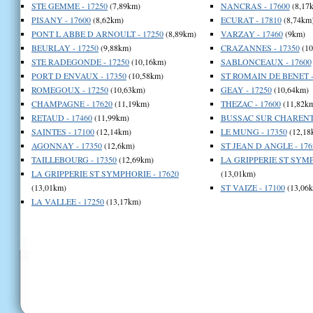
STE GEMME - 17250
(7,89km)
NANCRAS - 17600
(8,17
PISANY - 17600
(8,62km)
ECURAT - 17810
(8,74km
PONT L ABBE D ARNOULT - 17250
(8,89km)
VARZAY - 17460
(9km)
BEURLAY - 17250
(9,88km)
CRAZANNES - 17350
(10
STE RADEGONDE - 17250
(10,16km)
SABLONCEAUX - 17600
PORT D ENVAUX - 17350
(10,58km)
ST ROMAIN DE BENET -
ROMEGOUX - 17250
(10,63km)
GEAY - 17250
(10,64km)
CHAMPAGNE - 17620
(11,19km)
THEZAC - 17600
(11,82k
RETAUD - 17460
(11,99km)
BUSSAC SUR CHARENTE
SAINTES - 17100
(12,14km)
LE MUNG - 17350
(12,18
AGONNAY - 17350
(12,6km)
ST JEAN D ANGLE - 176
TAILLEBOURG - 17350
(12,69km)
LA GRIPPERIE ST SYMP
LA GRIPPERIE ST SYMPHORIE - 17620
(13,01km)
(13,01km)
ST VAIZE - 17100
(13,06
LA VALLEE - 17250
(13,17km)