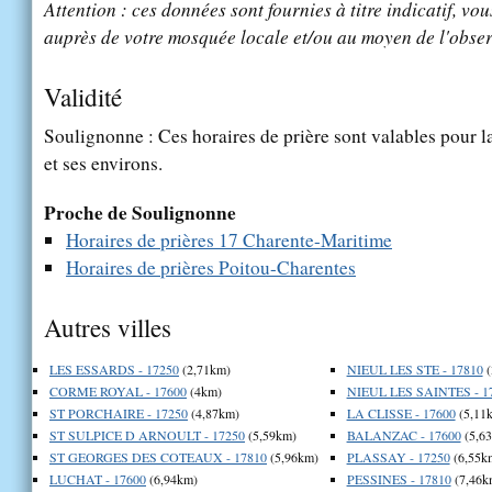
Attention : ces données sont fournies à titre indicatif, vou
auprès de votre mosquée locale et/ou au moyen de l'obser
Validité
Soulignonne : Ces horaires de prière sont valables pour l
et ses environs.
Proche de Soulignonne
Horaires de prières 17 Charente-Maritime
Horaires de prières Poitou-Charentes
Autres villes
LES ESSARDS - 17250
(2,71km)
NIEUL LES STE - 17810
(
CORME ROYAL - 17600
(4km)
NIEUL LES SAINTES - 1
ST PORCHAIRE - 17250
(4,87km)
LA CLISSE - 17600
(5,11
ST SULPICE D ARNOULT - 17250
(5,59km)
BALANZAC - 17600
(5,6
ST GEORGES DES COTEAUX - 17810
(5,96km)
PLASSAY - 17250
(6,55k
LUCHAT - 17600
(6,94km)
PESSINES - 17810
(7,46k