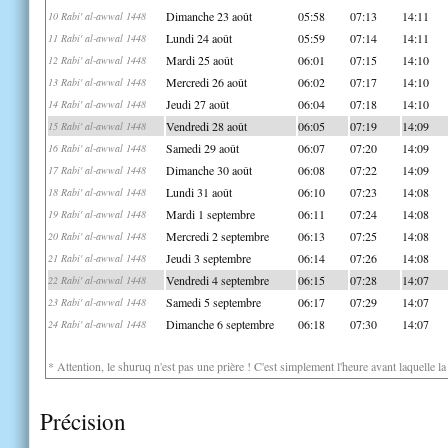
Dimanche 23 août
05:58
07:13
14:11
10 Rabi' al-awwal 1448
Lundi 24 août
05:59
07:14
14:11
11 Rabi' al-awwal 1448
Mardi 25 août
06:01
07:15
14:10
12 Rabi' al-awwal 1448
Mercredi 26 août
06:02
07:17
14:10
13 Rabi' al-awwal 1448
Jeudi 27 août
06:04
07:18
14:10
14 Rabi' al-awwal 1448
Vendredi 28 août
06:05
07:19
14:09
15 Rabi' al-awwal 1448
Samedi 29 août
06:07
07:20
14:09
16 Rabi' al-awwal 1448
Dimanche 30 août
06:08
07:22
14:09
17 Rabi' al-awwal 1448
Lundi 31 août
06:10
07:23
14:08
18 Rabi' al-awwal 1448
Mardi 1 septembre
06:11
07:24
14:08
19 Rabi' al-awwal 1448
Mercredi 2 septembre
06:13
07:25
14:08
20 Rabi' al-awwal 1448
Jeudi 3 septembre
06:14
07:26
14:08
21 Rabi' al-awwal 1448
Vendredi 4 septembre
06:15
07:28
14:07
22 Rabi' al-awwal 1448
Samedi 5 septembre
06:17
07:29
14:07
23 Rabi' al-awwal 1448
Dimanche 6 septembre
06:18
07:30
14:07
24 Rabi' al-awwal 1448
* Attention, le shuruq n'est pas une prière ! C'est simplement l'heure avant laquelle l
Précision