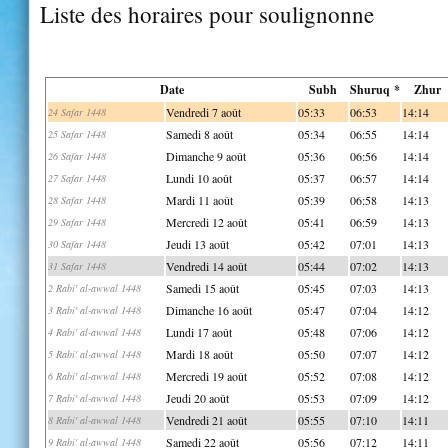
Liste des horaires pour soulignonne
Date
Subh
Shuruq *
Zhur
Vendredi 7 août
05:33
06:53
14:14
24 Safar 1448
Samedi 8 août
05:34
06:55
14:14
25 Safar 1448
Dimanche 9 août
05:36
06:56
14:14
26 Safar 1448
Lundi 10 août
05:37
06:57
14:14
27 Safar 1448
Mardi 11 août
05:39
06:58
14:13
28 Safar 1448
Mercredi 12 août
05:41
06:59
14:13
29 Safar 1448
Jeudi 13 août
05:42
07:01
14:13
30 Safar 1448
Vendredi 14 août
05:44
07:02
14:13
31 Safar 1448
Samedi 15 août
05:45
07:03
14:13
2 Rabi' al-awwal 1448
Dimanche 16 août
05:47
07:04
14:12
3 Rabi' al-awwal 1448
Lundi 17 août
05:48
07:06
14:12
4 Rabi' al-awwal 1448
Mardi 18 août
05:50
07:07
14:12
5 Rabi' al-awwal 1448
Mercredi 19 août
05:52
07:08
14:12
6 Rabi' al-awwal 1448
Jeudi 20 août
05:53
07:09
14:12
7 Rabi' al-awwal 1448
Vendredi 21 août
05:55
07:10
14:11
8 Rabi' al-awwal 1448
Samedi 22 août
05:56
07:12
14:11
9 Rabi' al-awwal 1448