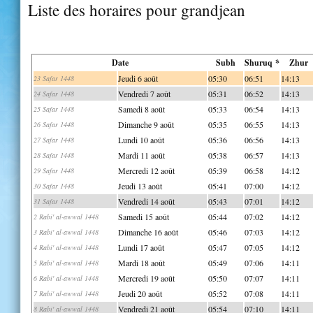
Liste des horaires pour grandjean
Date
Subh
Shuruq *
Zhur
Jeudi 6 août
05:30
06:51
14:13
23 Safar 1448
Vendredi 7 août
05:31
06:52
14:13
24 Safar 1448
Samedi 8 août
05:33
06:54
14:13
25 Safar 1448
Dimanche 9 août
05:35
06:55
14:13
26 Safar 1448
Lundi 10 août
05:36
06:56
14:13
27 Safar 1448
Mardi 11 août
05:38
06:57
14:13
28 Safar 1448
Mercredi 12 août
05:39
06:58
14:12
29 Safar 1448
Jeudi 13 août
05:41
07:00
14:12
30 Safar 1448
Vendredi 14 août
05:43
07:01
14:12
31 Safar 1448
Samedi 15 août
05:44
07:02
14:12
2 Rabi' al-awwal 1448
Dimanche 16 août
05:46
07:03
14:12
3 Rabi' al-awwal 1448
Lundi 17 août
05:47
07:05
14:12
4 Rabi' al-awwal 1448
Mardi 18 août
05:49
07:06
14:11
5 Rabi' al-awwal 1448
Mercredi 19 août
05:50
07:07
14:11
6 Rabi' al-awwal 1448
Jeudi 20 août
05:52
07:08
14:11
7 Rabi' al-awwal 1448
Vendredi 21 août
05:54
07:10
14:11
8 Rabi' al-awwal 1448