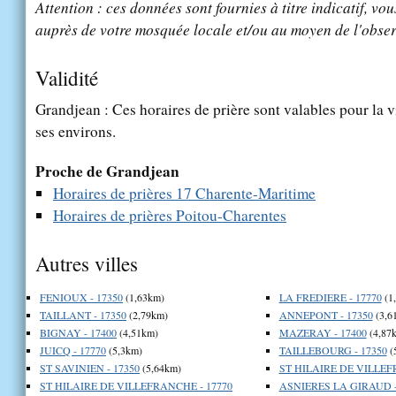
Attention : ces données sont fournies à titre indicatif, vou
auprès de votre mosquée locale et/ou au moyen de l'obser
Validité
Grandjean : Ces horaires de prière sont valables pour la v
ses environs.
Proche de Grandjean
Horaires de prières 17 Charente-Maritime
Horaires de prières Poitou-Charentes
Autres villes
FENIOUX - 17350
(1,63km)
LA FREDIERE - 17770
(1
TAILLANT - 17350
(2,79km)
ANNEPONT - 17350
(3,6
BIGNAY - 17400
(4,51km)
MAZERAY - 17400
(4,87
JUICQ - 17770
(5,3km)
TAILLEBOURG - 17350
(
ST SAVINIEN - 17350
(5,64km)
ST HILAIRE DE VILLEF
ST HILAIRE DE VILLEFRANCHE - 17770
ASNIERES LA GIRAUD -