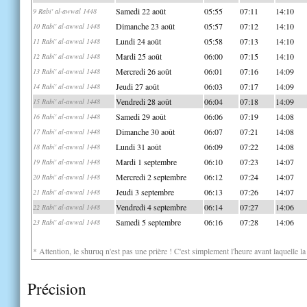
Samedi 22 août
05:55
07:11
14:10
9 Rabi' al-awwal 1448
Dimanche 23 août
05:57
07:12
14:10
10 Rabi' al-awwal 1448
Lundi 24 août
05:58
07:13
14:10
11 Rabi' al-awwal 1448
Mardi 25 août
06:00
07:15
14:10
12 Rabi' al-awwal 1448
Mercredi 26 août
06:01
07:16
14:09
13 Rabi' al-awwal 1448
Jeudi 27 août
06:03
07:17
14:09
14 Rabi' al-awwal 1448
Vendredi 28 août
06:04
07:18
14:09
15 Rabi' al-awwal 1448
Samedi 29 août
06:06
07:19
14:08
16 Rabi' al-awwal 1448
Dimanche 30 août
06:07
07:21
14:08
17 Rabi' al-awwal 1448
Lundi 31 août
06:09
07:22
14:08
18 Rabi' al-awwal 1448
Mardi 1 septembre
06:10
07:23
14:07
19 Rabi' al-awwal 1448
Mercredi 2 septembre
06:12
07:24
14:07
20 Rabi' al-awwal 1448
Jeudi 3 septembre
06:13
07:26
14:07
21 Rabi' al-awwal 1448
Vendredi 4 septembre
06:14
07:27
14:06
22 Rabi' al-awwal 1448
Samedi 5 septembre
06:16
07:28
14:06
23 Rabi' al-awwal 1448
* Attention, le shuruq n'est pas une prière ! C'est simplement l'heure avant laquelle l
Précision