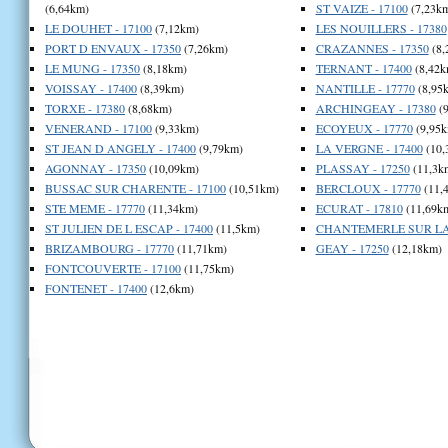
(6,64km)
ST VAIZE - 17100
(7,23k
LE DOUHET - 17100
(7,12km)
LES NOUILLERS - 17380
PORT D ENVAUX - 17350
(7,26km)
CRAZANNES - 17350
(8,
LE MUNG - 17350
(8,18km)
TERNANT - 17400
(8,42k
VOISSAY - 17400
(8,39km)
NANTILLE - 17770
(8,95
TORXE - 17380
(8,68km)
ARCHINGEAY - 17380
(9
VENERAND - 17100
(9,33km)
ECOYEUX - 17770
(9,95k
ST JEAN D ANGELY - 17400
(9,79km)
LA VERGNE - 17400
(10,
AGONNAY - 17350
(10,09km)
PLASSAY - 17250
(11,3k
BUSSAC SUR CHARENTE - 17100
(10,51km)
BERCLOUX - 17770
(11,
STE MEME - 17770
(11,34km)
ECURAT - 17810
(11,69k
ST JULIEN DE L ESCAP - 17400
(11,5km)
CHANTEMERLE SUR LA S
BRIZAMBOURG - 17770
(11,71km)
GEAY - 17250
(12,18km)
FONTCOUVERTE - 17100
(11,75km)
FONTENET - 17400
(12,6km)