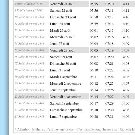
Vendredi 21 août
05:55
07:10
14:11
8 Rabi' al-awwal 1448
Samedi 22 août
05:56
07:11
14:11
9 Rabi' al-awwal 1448
Dimanche 23 août
05:58
07:13
14:10
10 Rabi' al-awwal 1448
Lundi 24 août
05:59
07:14
14:10
11 Rabi' al-awwal 1448
Mardi 25 août
06:01
07:15
14:10
12 Rabi' al-awwal 1448
Mercredi 26 août
06:02
07:16
14:09
13 Rabi' al-awwal 1448
Jeudi 27 août
06:04
07:18
14:09
14 Rabi' al-awwal 1448
Vendredi 28 août
06:05
07:19
14:09
15 Rabi' al-awwal 1448
Samedi 29 août
06:07
07:20
14:09
16 Rabi' al-awwal 1448
Dimanche 30 août
06:08
07:21
14:08
17 Rabi' al-awwal 1448
Lundi 31 août
06:10
07:22
14:08
18 Rabi' al-awwal 1448
Mardi 1 septembre
06:11
07:24
14:08
19 Rabi' al-awwal 1448
Mercredi 2 septembre
06:12
07:25
14:07
20 Rabi' al-awwal 1448
Jeudi 3 septembre
06:14
07:26
14:07
21 Rabi' al-awwal 1448
Vendredi 4 septembre
06:15
07:27
14:07
22 Rabi' al-awwal 1448
Samedi 5 septembre
06:17
07:29
14:06
23 Rabi' al-awwal 1448
Dimanche 6 septembre
06:18
07:30
14:06
24 Rabi' al-awwal 1448
Lundi 7 septembre
06:20
07:31
14:06
25 Rabi' al-awwal 1448
* Attention, le shuruq n'est pas une prière ! C'est simplement l'heure avant laquelle l