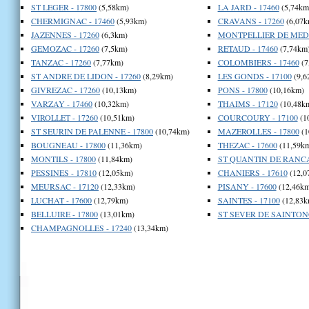
ST LEGER - 17800
(5,58km)
LA JARD - 17460
(5,74km
CHERMIGNAC - 17460
(5,93km)
CRAVANS - 17260
(6,07k
JAZENNES - 17260
(6,3km)
MONTPELLIER DE MEDI
GEMOZAC - 17260
(7,5km)
RETAUD - 17460
(7,74km
TANZAC - 17260
(7,77km)
COLOMBIERS - 17460
(7
ST ANDRE DE LIDON - 17260
(8,29km)
LES GONDS - 17100
(9,6
GIVREZAC - 17260
(10,13km)
PONS - 17800
(10,16km)
VARZAY - 17460
(10,32km)
THAIMS - 17120
(10,48k
VIROLLET - 17260
(10,51km)
COURCOURY - 17100
(1
ST SEURIN DE PALENNE - 17800
(10,74km)
MAZEROLLES - 17800
(1
BOUGNEAU - 17800
(11,36km)
THEZAC - 17600
(11,59k
MONTILS - 17800
(11,84km)
ST QUANTIN DE RANCA
PESSINES - 17810
(12,05km)
CHANIERS - 17610
(12,0
MEURSAC - 17120
(12,33km)
PISANY - 17600
(12,46km
LUCHAT - 17600
(12,79km)
SAINTES - 17100
(12,83k
BELLUIRE - 17800
(13,01km)
ST SEVER DE SAINTONG
CHAMPAGNOLLES - 17240
(13,34km)