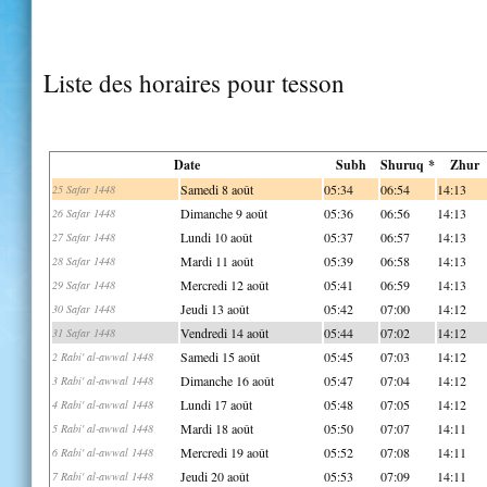
Liste des horaires pour tesson
Date
Subh
Shuruq *
Zhur
Samedi 8 août
05:34
06:54
14:13
25 Safar 1448
Dimanche 9 août
05:36
06:56
14:13
26 Safar 1448
Lundi 10 août
05:37
06:57
14:13
27 Safar 1448
Mardi 11 août
05:39
06:58
14:13
28 Safar 1448
Mercredi 12 août
05:41
06:59
14:13
29 Safar 1448
Jeudi 13 août
05:42
07:00
14:12
30 Safar 1448
Vendredi 14 août
05:44
07:02
14:12
31 Safar 1448
Samedi 15 août
05:45
07:03
14:12
2 Rabi' al-awwal 1448
Dimanche 16 août
05:47
07:04
14:12
3 Rabi' al-awwal 1448
Lundi 17 août
05:48
07:05
14:12
4 Rabi' al-awwal 1448
Mardi 18 août
05:50
07:07
14:11
5 Rabi' al-awwal 1448
Mercredi 19 août
05:52
07:08
14:11
6 Rabi' al-awwal 1448
Jeudi 20 août
05:53
07:09
14:11
7 Rabi' al-awwal 1448