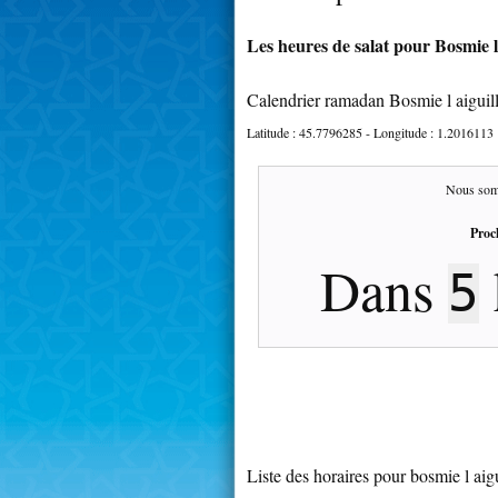
Les heures de salat pour Bosmie l 
Calendrier ramadan Bosmie l aiguil
Latitude :
45.7796285
- Longitude :
1.2016113
Nous som
Proc
Dans
5
Liste des horaires pour bosmie l aigu