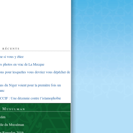
s récents
 si vous y étiez
ues photos en vrac de La Mecque
sons pour lesquelles vous devriez vous dépêcher de
s du Niger voient pour la première fois un
anc
CCIF : Une décennie contre l’islamophobie
e Musulman
lim
elle du Musulman
er Ramadan 2019