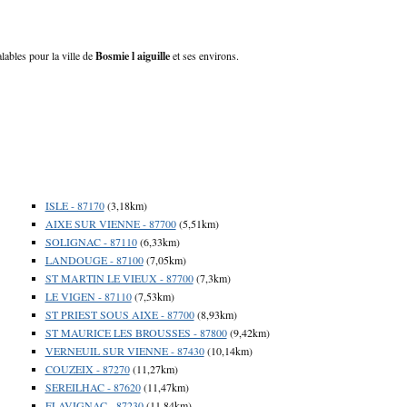
alables pour la ville de
Bosmie l aiguille
et ses environs.
ISLE - 87170
(3,18km)
AIXE SUR VIENNE - 87700
(5,51km)
SOLIGNAC - 87110
(6,33km)
LANDOUGE - 87100
(7,05km)
ST MARTIN LE VIEUX - 87700
(7,3km)
LE VIGEN - 87110
(7,53km)
ST PRIEST SOUS AIXE - 87700
(8,93km)
ST MAURICE LES BROUSSES - 87800
(9,42km)
VERNEUIL SUR VIENNE - 87430
(10,14km)
COUZEIX - 87270
(11,27km)
SEREILHAC - 87620
(11,47km)
FLAVIGNAC - 87230
(11,84km)