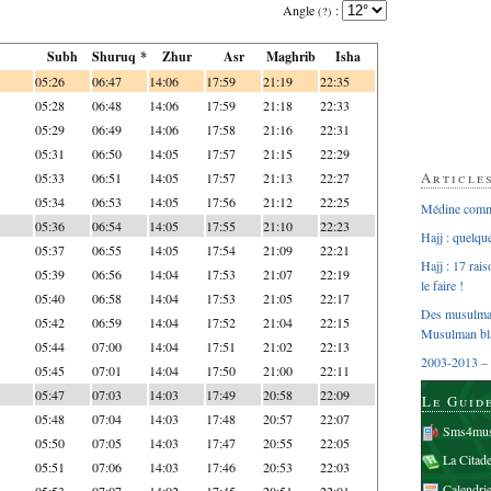
Angle
:
(?)
Subh
Shuruq *
Zhur
Asr
Maghrib
Isha
05:26
06:47
14:06
17:59
21:19
22:35
05:28
06:48
14:06
17:59
21:18
22:33
05:29
06:49
14:06
17:58
21:16
22:31
05:31
06:50
14:05
17:57
21:15
22:29
Article
05:33
06:51
14:05
17:57
21:13
22:27
05:34
06:53
14:05
17:56
21:12
22:25
Médine comme
05:36
06:54
14:05
17:55
21:10
22:23
Hajj : quelq
05:37
06:55
14:05
17:54
21:09
22:21
Hajj : 17 rai
05:39
06:56
14:04
17:53
21:07
22:19
le faire !
05:40
06:58
14:04
17:53
21:05
22:17
Des musulman
05:42
06:59
14:04
17:52
21:04
22:15
Musulman bl
05:44
07:00
14:04
17:51
21:02
22:13
2003-2013 – 
05:45
07:01
14:04
17:50
21:00
22:11
05:47
07:03
14:03
17:49
20:58
22:09
Le Guid
05:48
07:04
14:03
17:48
20:57
22:07
Sms4mus
05:50
07:05
14:03
17:47
20:55
22:05
La Citad
05:51
07:06
14:03
17:46
20:53
22:03
Calendri
05:53
07:07
14:02
17:45
20:51
22:01