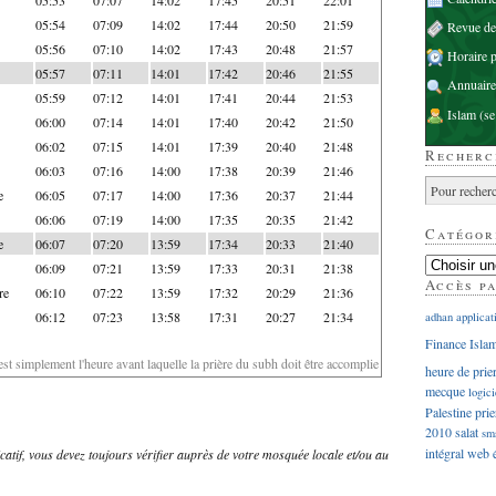
05:54
07:09
14:02
17:44
20:50
21:59
Revue d
05:56
07:10
14:02
17:43
20:48
21:57
Horaire p
05:57
07:11
14:01
17:42
20:46
21:55
Annuaire
05:59
07:12
14:01
17:41
20:44
21:53
Islam
(se
06:00
07:14
14:01
17:40
20:42
21:50
06:02
07:15
14:01
17:39
20:40
21:48
Recherc
06:03
07:16
14:00
17:38
20:39
21:46
e
06:05
07:17
14:00
17:36
20:37
21:44
06:06
07:19
14:00
17:35
20:35
21:42
Catégor
e
06:07
07:20
13:59
17:34
20:33
21:40
06:09
07:21
13:59
17:33
20:31
21:38
Accès p
re
06:10
07:22
13:59
17:32
20:29
21:36
06:12
07:23
13:58
17:31
20:27
21:34
adhan
applicat
Finance Isla
'est simplement l'heure avant laquelle la prière du subh doit être accomplie
heure de prie
mecque
logici
Palestine
prie
2010
salat
sm
intégral
web
dicatif, vous devez toujours vérifier auprès de votre mosquée locale et/ou au