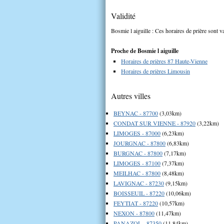
Validité
Bosmie l aiguille : Ces horaires de prière sont v
Proche de Bosmie l aiguille
Horaires de prières 87 Haute-Vienne
Horaires de prières Limousin
Autres villes
BEYNAC - 87700
(3,03km)
CONDAT SUR VIENNE - 87920
(3,22km)
LIMOGES - 87000
(6,23km)
JOURGNAC - 87800
(6,83km)
BURGNAC - 87800
(7,17km)
LIMOGES - 87100
(7,37km)
MEILHAC - 87800
(8,48km)
LAVIGNAC - 87230
(9,15km)
BOISSEUIL - 87220
(10,06km)
FEYTIAT - 87220
(10,57km)
NEXON - 87800
(11,47km)
PANAZOL - 87350
(11,84km)