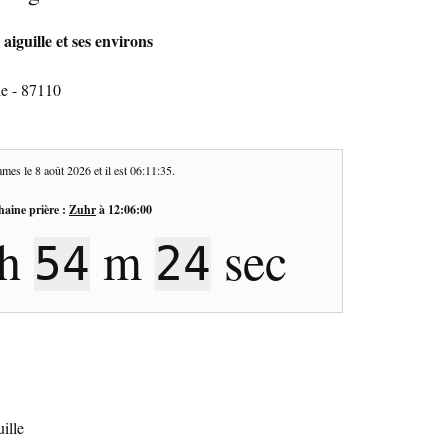
aiguille et ses environs
le - 87110
mes le
8 août 2026
et il est
06:11:36
.
haine prière :
Zuhr
à
12:06:00
h
m
sec
54
23
ille