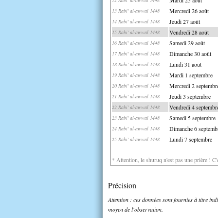
Mercredi 26 août
13 Rabi' al-awwal 1448
Jeudi 27 août
14 Rabi' al-awwal 1448
Vendredi 28 août
15 Rabi' al-awwal 1448
Samedi 29 août
16 Rabi' al-awwal 1448
Dimanche 30 août
17 Rabi' al-awwal 1448
Lundi 31 août
18 Rabi' al-awwal 1448
Mardi 1 septembre
19 Rabi' al-awwal 1448
Mercredi 2 septembr
20 Rabi' al-awwal 1448
Jeudi 3 septembre
21 Rabi' al-awwal 1448
Vendredi 4 septembr
22 Rabi' al-awwal 1448
Samedi 5 septembre
23 Rabi' al-awwal 1448
Dimanche 6 septemb
24 Rabi' al-awwal 1448
Lundi 7 septembre
25 Rabi' al-awwal 1448
* Attention, le shuruq n'est pas une prière ! C
Précision
Attention : ces données sont fournies à titre in
moyen de l'observation.