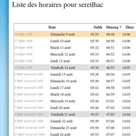
Liste des horaires pour sereilhac
Date
Subh
Shuruq *
Zhur
Dimanche 9 août
05:29
06:48
14:06
26 Safar 1448
Lundi 10 août
05:30
06:50
14:06
27 Safar 1448
Mardi 11 août
05:32
06:51
14:06
28 Safar 1448
Mercredi 12 août
05:33
06:52
14:06
29 Safar 1448
Jeudi 13 août
05:35
06:53
14:06
30 Safar 1448
Vendredi 14 août
05:36
06:55
14:05
31 Safar 1448
Samedi 15 août
05:38
06:56
14:05
2 Rabi' al-awwal 1448
Dimanche 16 août
05:40
06:57
14:05
3 Rabi' al-awwal 1448
Lundi 17 août
05:41
06:58
14:05
4 Rabi' al-awwal 1448
Mardi 18 août
05:43
06:59
14:05
5 Rabi' al-awwal 1448
Mercredi 19 août
05:44
07:01
14:04
6 Rabi' al-awwal 1448
Jeudi 20 août
05:46
07:02
14:04
7 Rabi' al-awwal 1448
Vendredi 21 août
05:47
07:03
14:04
8 Rabi' al-awwal 1448
Samedi 22 août
05:49
07:04
14:04
9 Rabi' al-awwal 1448
Dimanche 23 août
05:50
07:06
14:03
10 Rabi' al-awwal 1448
Lundi 24 août
05:52
07:07
14:03
11 Rabi' al-awwal 1448