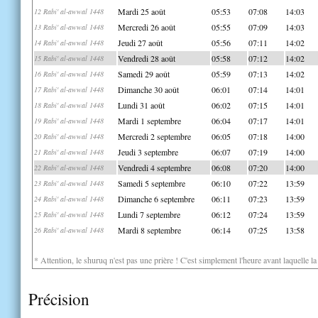
Mardi 25 août
05:53
07:08
14:03
12 Rabi' al-awwal 1448
Mercredi 26 août
05:55
07:09
14:03
13 Rabi' al-awwal 1448
Jeudi 27 août
05:56
07:11
14:02
14 Rabi' al-awwal 1448
Vendredi 28 août
05:58
07:12
14:02
15 Rabi' al-awwal 1448
Samedi 29 août
05:59
07:13
14:02
16 Rabi' al-awwal 1448
Dimanche 30 août
06:01
07:14
14:01
17 Rabi' al-awwal 1448
Lundi 31 août
06:02
07:15
14:01
18 Rabi' al-awwal 1448
Mardi 1 septembre
06:04
07:17
14:01
19 Rabi' al-awwal 1448
Mercredi 2 septembre
06:05
07:18
14:00
20 Rabi' al-awwal 1448
Jeudi 3 septembre
06:07
07:19
14:00
21 Rabi' al-awwal 1448
Vendredi 4 septembre
06:08
07:20
14:00
22 Rabi' al-awwal 1448
Samedi 5 septembre
06:10
07:22
13:59
23 Rabi' al-awwal 1448
Dimanche 6 septembre
06:11
07:23
13:59
24 Rabi' al-awwal 1448
Lundi 7 septembre
06:12
07:24
13:59
25 Rabi' al-awwal 1448
Mardi 8 septembre
06:14
07:25
13:58
26 Rabi' al-awwal 1448
* Attention, le shuruq n'est pas une prière ! C'est simplement l'heure avant laquelle l
Précision