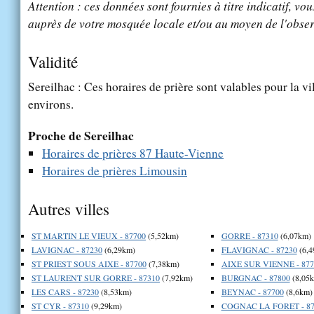
Attention : ces données sont fournies à titre indicatif, vou
auprès de votre mosquée locale et/ou au moyen de l'obser
Validité
Sereilhac : Ces horaires de prière sont valables pour la vi
environs.
Proche de Sereilhac
Horaires de prières 87 Haute-Vienne
Horaires de prières Limousin
Autres villes
ST MARTIN LE VIEUX - 87700
(5,52km)
GORRE - 87310
(6,07km)
LAVIGNAC - 87230
(6,29km)
FLAVIGNAC - 87230
(6,4
ST PRIEST SOUS AIXE - 87700
(7,38km)
AIXE SUR VIENNE - 877
ST LAURENT SUR GORRE - 87310
(7,92km)
BURGNAC - 87800
(8,05
LES CARS - 87230
(8,53km)
BEYNAC - 87700
(8,6km)
ST CYR - 87310
(9,29km)
COGNAC LA FORET - 87