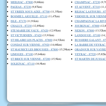
MEILHAC - 87800
(9,66km)
CHAMPSAC - 87230
(9,7
PAGEAS - 87230
(9,87km)
ST AUVENT - 87310
(11,
ST YRIEIX SOUS AIXE - 87700
(11,35km)
RILHAC LASTOURS - 87
BOSMIE L AIGUILLE - 87110
(11,47km)
VERNEUIL SUR VIENNE 
ISLE - 87170
(11,91km)
CHAMPAGNAC LA RIVIE
CHALUS - 87230
(12,89km)
JOURGNAC - 87800
(12,
STE MARIE DE VAUX - 87420
(12,95km)
NEXON - 87800
(13,52km
ST VICTURNIEN - 87420
(13,91km)
LANDOUGE - 87100
(14,
ST HILAIRE LES PLACES - 87800
(14,52km)
BUSSIERE GALANT - 87
CONDAT SUR VIENNE - 87920
(14,68km)
LA BARRE DE VEYRAC -
ST MAURICE LES BROUSSES - 87800
(15,29km)
ORADOUR SUR VAYRES 
LIMOGES - 87100
(15,64km)
VEYRAC - 87520
(15,82k
ST BRICE SUR VIENNE - 87200
(15,9km)
ST MARTIN DE JUSSAC 
SOLIGNAC - 87110
(16,9km)