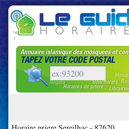
|
Horaire priere Sereilhac - 87620