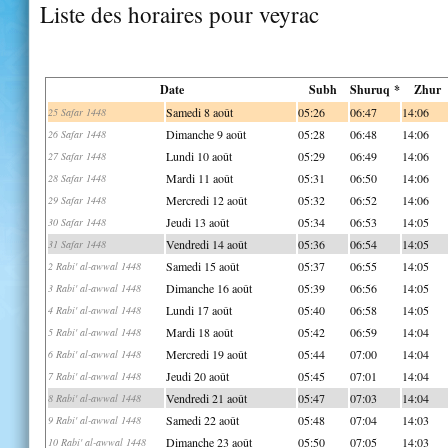
Liste des horaires pour veyrac
Date
Subh
Shuruq *
Zhur
Samedi 8 août
05:26
06:47
14:06
25 Safar 1448
Dimanche 9 août
05:28
06:48
14:06
26 Safar 1448
Lundi 10 août
05:29
06:49
14:06
27 Safar 1448
Mardi 11 août
05:31
06:50
14:06
28 Safar 1448
Mercredi 12 août
05:32
06:52
14:06
29 Safar 1448
Jeudi 13 août
05:34
06:53
14:05
30 Safar 1448
Vendredi 14 août
05:36
06:54
14:05
31 Safar 1448
Samedi 15 août
05:37
06:55
14:05
2 Rabi' al-awwal 1448
Dimanche 16 août
05:39
06:56
14:05
3 Rabi' al-awwal 1448
Lundi 17 août
05:40
06:58
14:05
4 Rabi' al-awwal 1448
Mardi 18 août
05:42
06:59
14:04
5 Rabi' al-awwal 1448
Mercredi 19 août
05:44
07:00
14:04
6 Rabi' al-awwal 1448
Jeudi 20 août
05:45
07:01
14:04
7 Rabi' al-awwal 1448
Vendredi 21 août
05:47
07:03
14:04
8 Rabi' al-awwal 1448
Samedi 22 août
05:48
07:04
14:03
9 Rabi' al-awwal 1448
Dimanche 23 août
05:50
07:05
14:03
10 Rabi' al-awwal 1448