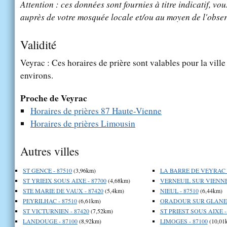
Attention : ces données sont fournies à titre indicatif, vou
auprès de votre mosquée locale et/ou au moyen de l'obser
Validité
Veyrac : Ces horaires de prière sont valables pour la vill
environs.
Proche de Veyrac
Horaires de prières 87 Haute-Vienne
Horaires de prières Limousin
Autres villes
ST GENCE - 87510
(3,96km)
LA BARRE DE VEYRAC -
ST YRIEIX SOUS AIXE - 87700
(4,68km)
VERNEUIL SUR VIENNE 
STE MARIE DE VAUX - 87420
(5,4km)
NIEUL - 87510
(6,44km)
PEYRILHAC - 87510
(6,61km)
ORADOUR SUR GLANE -
ST VICTURNIEN - 87420
(7,52km)
ST PRIEST SOUS AIXE -
LANDOUGE - 87100
(8,92km)
LIMOGES - 87100
(10,01