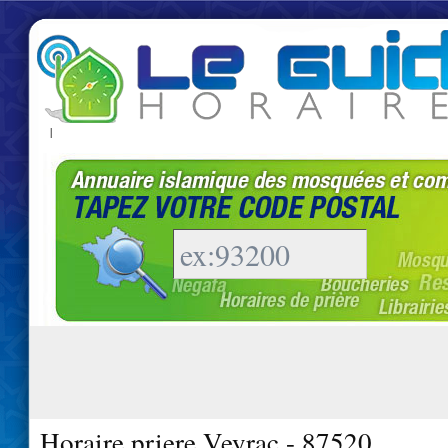
|
Horaire priere Veyrac - 87520