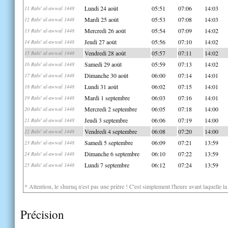
Lundi 24 août
05:51
07:06
14:03
11 Rabi' al-awwal 1448
Mardi 25 août
05:53
07:08
14:03
12 Rabi' al-awwal 1448
Mercredi 26 août
05:54
07:09
14:02
13 Rabi' al-awwal 1448
Jeudi 27 août
05:56
07:10
14:02
14 Rabi' al-awwal 1448
Vendredi 28 août
05:57
07:11
14:02
15 Rabi' al-awwal 1448
Samedi 29 août
05:59
07:13
14:02
16 Rabi' al-awwal 1448
Dimanche 30 août
06:00
07:14
14:01
17 Rabi' al-awwal 1448
Lundi 31 août
06:02
07:15
14:01
18 Rabi' al-awwal 1448
Mardi 1 septembre
06:03
07:16
14:01
19 Rabi' al-awwal 1448
Mercredi 2 septembre
06:05
07:18
14:00
20 Rabi' al-awwal 1448
Jeudi 3 septembre
06:06
07:19
14:00
21 Rabi' al-awwal 1448
Vendredi 4 septembre
06:08
07:20
14:00
22 Rabi' al-awwal 1448
Samedi 5 septembre
06:09
07:21
13:59
23 Rabi' al-awwal 1448
Dimanche 6 septembre
06:10
07:22
13:59
24 Rabi' al-awwal 1448
Lundi 7 septembre
06:12
07:24
13:59
25 Rabi' al-awwal 1448
* Attention, le shuruq n'est pas une prière ! C'est simplement l'heure avant laquelle l
Précision