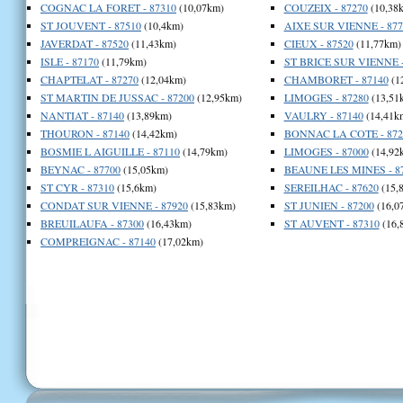
COGNAC LA FORET - 87310
(10,07km)
COUZEIX - 87270
(10,38
ST JOUVENT - 87510
(10,4km)
AIXE SUR VIENNE - 877
JAVERDAT - 87520
(11,43km)
CIEUX - 87520
(11,77km)
ISLE - 87170
(11,79km)
ST BRICE SUR VIENNE -
CHAPTELAT - 87270
(12,04km)
CHAMBORET - 87140
(1
ST MARTIN DE JUSSAC - 87200
(12,95km)
LIMOGES - 87280
(13,51
NANTIAT - 87140
(13,89km)
VAULRY - 87140
(14,41k
THOURON - 87140
(14,42km)
BONNAC LA COTE - 872
BOSMIE L AIGUILLE - 87110
(14,79km)
LIMOGES - 87000
(14,92
BEYNAC - 87700
(15,05km)
BEAUNE LES MINES - 8
ST CYR - 87310
(15,6km)
SEREILHAC - 87620
(15,
CONDAT SUR VIENNE - 87920
(15,83km)
ST JUNIEN - 87200
(16,0
BREUILAUFA - 87300
(16,43km)
ST AUVENT - 87310
(16,
COMPREIGNAC - 87140
(17,02km)