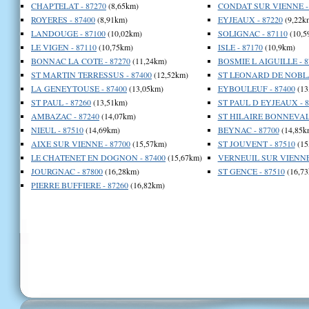
CHAPTELAT - 87270
(8,65km)
CONDAT SUR VIENNE - 
ROYERES - 87400
(8,91km)
EYJEAUX - 87220
(9,22k
LANDOUGE - 87100
(10,02km)
SOLIGNAC - 87110
(10,5
LE VIGEN - 87110
(10,75km)
ISLE - 87170
(10,9km)
BONNAC LA COTE - 87270
(11,24km)
BOSMIE L AIGUILLE - 8
ST MARTIN TERRESSUS - 87400
(12,52km)
ST LEONARD DE NOBLAT
LA GENEYTOUSE - 87400
(13,05km)
EYBOULEUF - 87400
(13
ST PAUL - 87260
(13,51km)
ST PAUL D EYJEAUX - 8
AMBAZAC - 87240
(14,07km)
ST HILAIRE BONNEVAL 
NIEUL - 87510
(14,69km)
BEYNAC - 87700
(14,85k
AIXE SUR VIENNE - 87700
(15,57km)
ST JOUVENT - 87510
(15
LE CHATENET EN DOGNON - 87400
(15,67km)
VERNEUIL SUR VIENNE 
JOURGNAC - 87800
(16,28km)
ST GENCE - 87510
(16,73
PIERRE BUFFIERE - 87260
(16,82km)