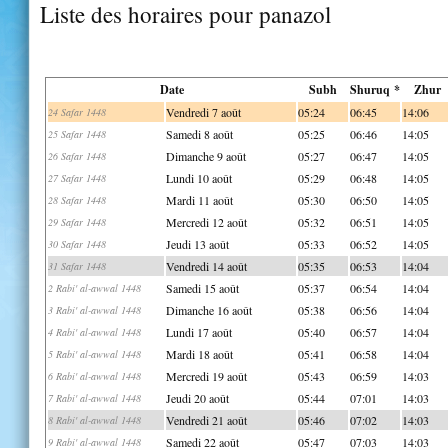
Liste des horaires pour panazol
Date
Subh
Shuruq *
Zhur
Vendredi 7 août
05:24
06:45
14:06
24 Safar 1448
Samedi 8 août
05:25
06:46
14:05
25 Safar 1448
Dimanche 9 août
05:27
06:47
14:05
26 Safar 1448
Lundi 10 août
05:29
06:48
14:05
27 Safar 1448
Mardi 11 août
05:30
06:50
14:05
28 Safar 1448
Mercredi 12 août
05:32
06:51
14:05
29 Safar 1448
Jeudi 13 août
05:33
06:52
14:05
30 Safar 1448
Vendredi 14 août
05:35
06:53
14:04
31 Safar 1448
Samedi 15 août
05:37
06:54
14:04
2 Rabi' al-awwal 1448
Dimanche 16 août
05:38
06:56
14:04
3 Rabi' al-awwal 1448
Lundi 17 août
05:40
06:57
14:04
4 Rabi' al-awwal 1448
Mardi 18 août
05:41
06:58
14:04
5 Rabi' al-awwal 1448
Mercredi 19 août
05:43
06:59
14:03
6 Rabi' al-awwal 1448
Jeudi 20 août
05:44
07:01
14:03
7 Rabi' al-awwal 1448
Vendredi 21 août
05:46
07:02
14:03
8 Rabi' al-awwal 1448
Samedi 22 août
05:47
07:03
14:03
9 Rabi' al-awwal 1448