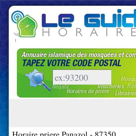
|
Horaire priere Panazol - 87350