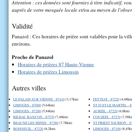
Attention : ces données sont fournies à titre indicatif, vou
auprès de votre mosquée locale et/ou au moyen de l'obser
Validité
Panazol : Ces horaires de prière sont valables pour la vil
environs.
Proche de Panazol
Horaires de prières 87 Haute-Vienne
Horaires de prières Limousin
Autres villes
LE PALAIS SUR VIENNE - 87410
(3,17km)
FEYTIAT - 87220
(4,08km
LIMOGES - 87000
(5,64km)
ST JUST LE MARTEL - 8
LIMOGES - 87280
(5,84km)
AUREIL - 87220
(6,8km)
RILHAC RANCON - 87570
(7,46km)
COUZEIX - 87270
(7,58k
BEAUNE LES MINES - 87280
(7,78km)
ST PRIEST TAURION - 8
BOISSEUIL - 87220
(8,2km)
LIMOGES - 87100
(8,45k