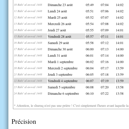
Dimanche 23 août
05:49
07:04
14:02
10 Rabi' al-awwal 1448
Lundi 24 août
05:51
07:06
14:02
11 Rabi' al-awwal 1448
Mardi 25 août
05:52
07:07
14:02
12 Rabi' al-awwal 1448
Mercredi 26 août
05:54
07:08
14:02
13 Rabi' al-awwal 1448
Jeudi 27 août
05:55
07:09
14:01
14 Rabi' al-awwal 1448
Vendredi 28 août
05:57
07:11
14:01
15 Rabi' al-awwal 1448
Samedi 29 août
05:58
07:12
14:01
16 Rabi' al-awwal 1448
Dimanche 30 août
06:00
07:13
14:00
17 Rabi' al-awwal 1448
Lundi 31 août
06:01
07:14
14:00
18 Rabi' al-awwal 1448
Mardi 1 septembre
06:02
07:16
14:00
19 Rabi' al-awwal 1448
Mercredi 2 septembre
06:04
07:17
13:59
20 Rabi' al-awwal 1448
Jeudi 3 septembre
06:05
07:18
13:59
21 Rabi' al-awwal 1448
Vendredi 4 septembre
06:07
07:19
13:59
22 Rabi' al-awwal 1448
Samedi 5 septembre
06:08
07:20
13:58
23 Rabi' al-awwal 1448
Dimanche 6 septembre
06:10
07:22
13:58
24 Rabi' al-awwal 1448
* Attention, le shuruq n'est pas une prière ! C'est simplement l'heure avant laquelle l
Précision