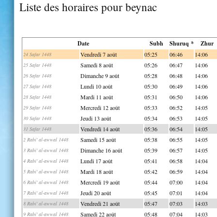
Liste des horaires pour beynac
Date
Subh
Shuruq *
Zhur
Vendredi 7 août
05:25
06:46
14:06
24 Safar 1448
Samedi 8 août
05:26
06:47
14:06
25 Safar 1448
Dimanche 9 août
05:28
06:48
14:06
26 Safar 1448
Lundi 10 août
05:30
06:49
14:06
27 Safar 1448
Mardi 11 août
05:31
06:50
14:06
28 Safar 1448
Mercredi 12 août
05:33
06:52
14:05
29 Safar 1448
Jeudi 13 août
05:34
06:53
14:05
30 Safar 1448
Vendredi 14 août
05:36
06:54
14:05
31 Safar 1448
Samedi 15 août
05:38
06:55
14:05
2 Rabi' al-awwal 1448
Dimanche 16 août
05:39
06:57
14:05
3 Rabi' al-awwal 1448
Lundi 17 août
05:41
06:58
14:04
4 Rabi' al-awwal 1448
Mardi 18 août
05:42
06:59
14:04
5 Rabi' al-awwal 1448
Mercredi 19 août
05:44
07:00
14:04
6 Rabi' al-awwal 1448
Jeudi 20 août
05:45
07:01
14:04
7 Rabi' al-awwal 1448
Vendredi 21 août
05:47
07:03
14:03
8 Rabi' al-awwal 1448
Samedi 22 août
05:48
07:04
14:03
9 Rabi' al-awwal 1448