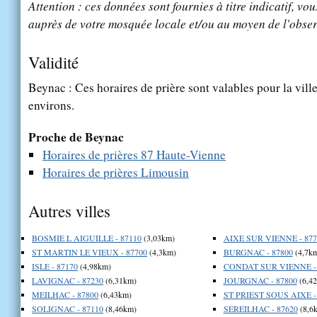
Attention : ces données sont fournies à titre indicatif, vou
auprès de votre mosquée locale et/ou au moyen de l'obser
Validité
Beynac : Ces horaires de prière sont valables pour la vill
environs.
Proche de Beynac
Horaires de prières 87 Haute-Vienne
Horaires de prières Limousin
Autres villes
BOSMIE L AIGUILLE - 87110
(3,03km)
AIXE SUR VIENNE - 877
ST MARTIN LE VIEUX - 87700
(4,3km)
BURGNAC - 87800
(4,7k
ISLE - 87170
(4,98km)
CONDAT SUR VIENNE - 
LAVIGNAC - 87230
(6,31km)
JOURGNAC - 87800
(6,4
MEILHAC - 87800
(6,43km)
ST PRIEST SOUS AIXE -
SOLIGNAC - 87110
(8,46km)
SEREILHAC - 87620
(8,6