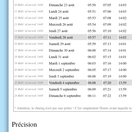
Dimanche 23 août
05:50
07:05
14:03
10 Rabi' al-awwal 1448
Lundi 24 août
05:51
07:06
14:03
11 Rabi' al-awwal 1448
Mardi 25 août
05:53
07:08
14:02
12 Rabi' al-awwal 1448
Mercredi 26 août
05:54
07:09
14:02
13 Rabi' al-awwal 1448
Jeudi 27 août
05:56
07:10
14:02
14 Rabi' al-awwal 1448
Vendredi 28 août
05:57
07:11
14:02
15 Rabi' al-awwal 1448
Samedi 29 août
05:59
07:13
14:01
16 Rabi' al-awwal 1448
Dimanche 30 août
06:00
07:14
14:01
17 Rabi' al-awwal 1448
Lundi 31 août
06:02
07:15
14:01
18 Rabi' al-awwal 1448
Mardi 1 septembre
06:03
07:16
14:00
19 Rabi' al-awwal 1448
Mercredi 2 septembre
06:05
07:17
14:00
20 Rabi' al-awwal 1448
Jeudi 3 septembre
06:06
07:19
14:00
21 Rabi' al-awwal 1448
Vendredi 4 septembre
06:08
07:20
13:59
22 Rabi' al-awwal 1448
Samedi 5 septembre
06:09
07:21
13:59
23 Rabi' al-awwal 1448
Dimanche 6 septembre
06:11
07:22
13:59
24 Rabi' al-awwal 1448
* Attention, le shuruq n'est pas une prière ! C'est simplement l'heure avant laquelle l
Précision