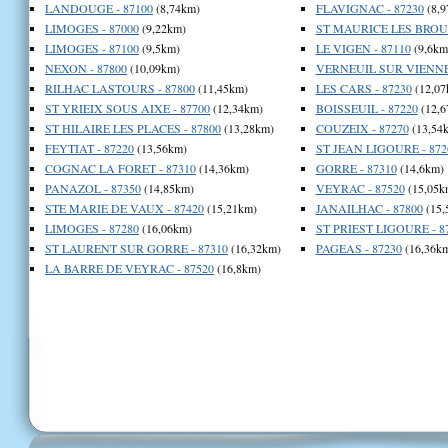
LANDOUGE - 87100
(8,74km)
FLAVIGNAC - 87230
(8,9
LIMOGES - 87000
(9,22km)
ST MAURICE LES BROUS
LIMOGES - 87100
(9,5km)
LE VIGEN - 87110
(9,6km
NEXON - 87800
(10,09km)
VERNEUIL SUR VIENNE 
RILHAC LASTOURS - 87800
(11,45km)
LES CARS - 87230
(12,07
ST YRIEIX SOUS AIXE - 87700
(12,34km)
BOISSEUIL - 87220
(12,6
ST HILAIRE LES PLACES - 87800
(13,28km)
COUZEIX - 87270
(13,54
FEYTIAT - 87220
(13,56km)
ST JEAN LIGOURE - 872
COGNAC LA FORET - 87310
(14,36km)
GORRE - 87310
(14,6km)
PANAZOL - 87350
(14,85km)
VEYRAC - 87520
(15,05k
STE MARIE DE VAUX - 87420
(15,21km)
JANAILHAC - 87800
(15,
LIMOGES - 87280
(16,06km)
ST PRIEST LIGOURE - 8
ST LAURENT SUR GORRE - 87310
(16,32km)
PAGEAS - 87230
(16,36k
LA BARRE DE VEYRAC - 87520
(16,8km)