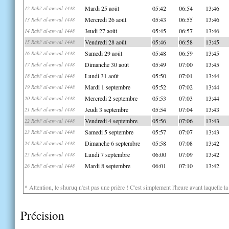
Mardi 25 août
05:42
06:54
13:46
12 Rabi' al-awwal 1448
Mercredi 26 août
05:43
06:55
13:46
13 Rabi' al-awwal 1448
Jeudi 27 août
05:45
06:57
13:46
14 Rabi' al-awwal 1448
Vendredi 28 août
05:46
06:58
13:45
15 Rabi' al-awwal 1448
Samedi 29 août
05:48
06:59
13:45
16 Rabi' al-awwal 1448
Dimanche 30 août
05:49
07:00
13:45
17 Rabi' al-awwal 1448
Lundi 31 août
05:50
07:01
13:44
18 Rabi' al-awwal 1448
Mardi 1 septembre
05:52
07:02
13:44
19 Rabi' al-awwal 1448
Mercredi 2 septembre
05:53
07:03
13:44
20 Rabi' al-awwal 1448
Jeudi 3 septembre
05:54
07:04
13:43
21 Rabi' al-awwal 1448
Vendredi 4 septembre
05:56
07:06
13:43
22 Rabi' al-awwal 1448
Samedi 5 septembre
05:57
07:07
13:43
23 Rabi' al-awwal 1448
Dimanche 6 septembre
05:58
07:08
13:42
24 Rabi' al-awwal 1448
Lundi 7 septembre
06:00
07:09
13:42
25 Rabi' al-awwal 1448
Mardi 8 septembre
06:01
07:10
13:42
26 Rabi' al-awwal 1448
* Attention, le shuruq n'est pas une prière ! C'est simplement l'heure avant laquelle l
Précision