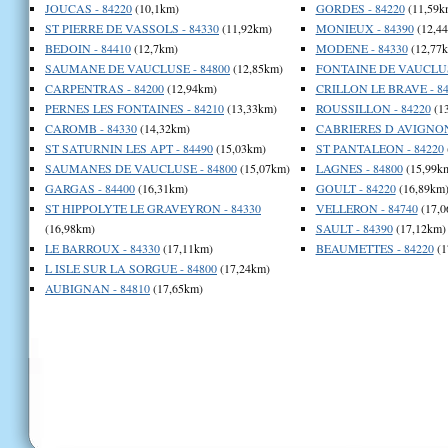
JOUCAS - 84220
(10,1km)
GORDES - 84220
(11,59k
ST PIERRE DE VASSOLS - 84330
(11,92km)
MONIEUX - 84390
(12,4
BEDOIN - 84410
(12,7km)
MODENE - 84330
(12,77
SAUMANE DE VAUCLUSE - 84800
(12,85km)
FONTAINE DE VAUCLUSE
CARPENTRAS - 84200
(12,94km)
CRILLON LE BRAVE - 84
PERNES LES FONTAINES - 84210
(13,33km)
ROUSSILLON - 84220
(1
CAROMB - 84330
(14,32km)
CABRIERES D AVIGNON 
ST SATURNIN LES APT - 84490
(15,03km)
ST PANTALEON - 84220
SAUMANES DE VAUCLUSE - 84800
(15,07km)
LAGNES - 84800
(15,99k
GARGAS - 84400
(16,31km)
GOULT - 84220
(16,89km
ST HIPPOLYTE LE GRAVEYRON - 84330
VELLERON - 84740
(17,0
(16,98km)
SAULT - 84390
(17,12km)
LE BARROUX - 84330
(17,11km)
BEAUMETTES - 84220
(1
L ISLE SUR LA SORGUE - 84800
(17,24km)
AUBIGNAN - 84810
(17,65km)