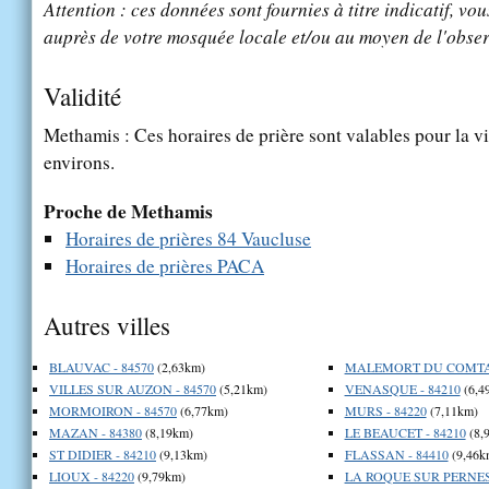
Attention : ces données sont fournies à titre indicatif, vou
auprès de votre mosquée locale et/ou au moyen de l'obser
Validité
Methamis : Ces horaires de prière sont valables pour la v
environs.
Proche de Methamis
Horaires de prières 84 Vaucluse
Horaires de prières PACA
Autres villes
BLAUVAC - 84570
(2,63km)
MALEMORT DU COMTAT
VILLES SUR AUZON - 84570
(5,21km)
VENASQUE - 84210
(6,4
MORMOIRON - 84570
(6,77km)
MURS - 84220
(7,11km)
MAZAN - 84380
(8,19km)
LE BEAUCET - 84210
(8,
ST DIDIER - 84210
(9,13km)
FLASSAN - 84410
(9,46k
LIOUX - 84220
(9,79km)
LA ROQUE SUR PERNES 