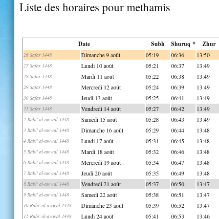
Liste des horaires pour methamis
Date
Subh
Shuruq *
Zhur
Dimanche 9 août
05:19
06:36
13:50
26 Safar 1448
Lundi 10 août
05:21
06:37
13:49
27 Safar 1448
Mardi 11 août
05:22
06:38
13:49
28 Safar 1448
Mercredi 12 août
05:24
06:39
13:49
29 Safar 1448
Jeudi 13 août
05:25
06:41
13:49
30 Safar 1448
Vendredi 14 août
05:27
06:42
13:49
31 Safar 1448
Samedi 15 août
05:28
06:43
13:49
2 Rabi' al-awwal 1448
Dimanche 16 août
05:29
06:44
13:48
3 Rabi' al-awwal 1448
Lundi 17 août
05:31
06:45
13:48
4 Rabi' al-awwal 1448
Mardi 18 août
05:32
06:46
13:48
5 Rabi' al-awwal 1448
Mercredi 19 août
05:34
06:47
13:48
6 Rabi' al-awwal 1448
Jeudi 20 août
05:35
06:49
13:48
7 Rabi' al-awwal 1448
Vendredi 21 août
05:37
06:50
13:47
8 Rabi' al-awwal 1448
Samedi 22 août
05:38
06:51
13:47
9 Rabi' al-awwal 1448
Dimanche 23 août
05:39
06:52
13:47
10 Rabi' al-awwal 1448
Lundi 24 août
05:41
06:53
13:46
11 Rabi' al-awwal 1448